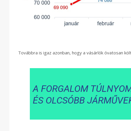
Továbbra is igaz azonban, hogy a vásárlók óvatosan köl
A FORGALOM TÚLNYOM
ÉS OLCSÓBB JÁRMŰVEK