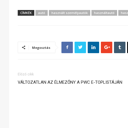
CÍMKÉK
autó
használt személyautók
használtautó
hasz
Megosztás
Előző cikk
VÁLTOZATLAN AZ ÉLMEZŐNY A PWC E-TOPLISTÁJÁN