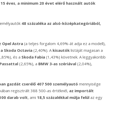
 15 éves
,
a minimum 20 évet elérő használt autók
személyautók
48 százaléka az alsó-középkategóriából,
z Opel Astra
(a teljes forgalom 4,69%-át adja ez a modell),
 a Skoda Octavia
(2,40%). A
kisautók
listáját magasan a
1,85%), és a
Skoda Fabia
(1,43%) követnek. A leggyakoribb
Passattal
(2,65%), a
BMW 3-as szériával
(2,04%),
ban gazdát cserélő 407 500 személyautó
mennyisége
kában regisztrált 388 500-as értéknél,
az importált
100 darab volt
, ami
18,5 százalékkal múlja felül
az egy