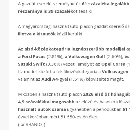
A gazdát cserélő személyautók
61 százaléka legalább
részaránya is 39 százalék
ot tesz ki.
A magyarországi használtautó-piacon gazdát cserélő 
illetve a kisautók
közül kerül ki.
Az alsó-középkategória legnépszerűbb modelljei a
a Ford Focus
(2,81%)
, a Volkswagen Golf
(2,60%),
és
Suzuki Swift
(3,36%) vezeti, amelyet
az Opel Corsa
(
tíz modell között a felsőközépkategória a
Volkswagen 
valamint az
Audi A4
-gyel (1,51%) képviselteti magát.
Miközben a használtautó-piacon
2026 első öt hónapjá
4,9 százalékkal magasabb
az előző év hasonló idősza
használt autók száma
ugyanebben a periódusban
61 
évvel korábban mért 51 550-es értéket.
( onBRANDS )