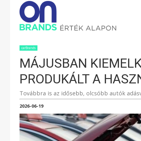
ONBRAND
–
carBrands
MÁJUSBAN KIEMEL
ÉRTÉK
PRODUKÁLT A HASZ
ALAPON
Továbbra is az idősebb, olcsóbb autók adás
2026-06-19