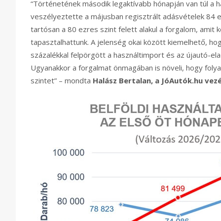
“Történetének második legaktívabb hónapján van túl a h
veszélyeztette a májusban regisztrált adásvételek 84
tartósan a 80 ezres szint felett alakul a forgalom, ami
tapasztalhattunk. A jelenség okai között kiemelhető, h
százalékkal felpörgött a használtimport és az újautó-el
Ugyanakkor a forgalmat önmagában is növeli, hogy folyam
szintet” – mondta
Halász Bertalan, a JóAutók.hu vez