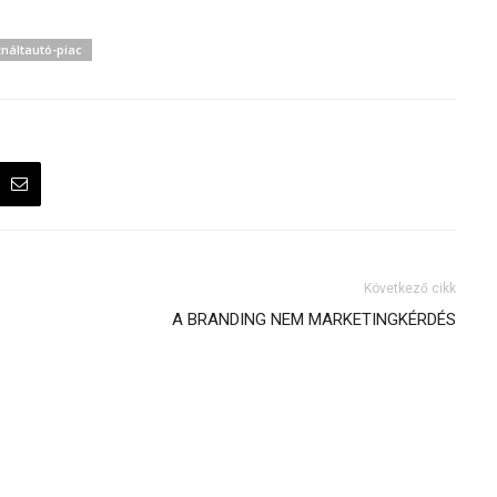
náltautó-piac
Következő cikk
A BRANDING NEM MARKETINGKÉRDÉS