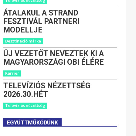
Televíziós nézettség
ÁTALAKUL A STRAND
FESZTIVÁL PARTNERI
MODELLJE
Desztináció márka
ÚJ VEZETŐT NEVEZTEK KI A
MAGYARORSZÁGI OBI ÉLÉRE
Karrier
TELEVÍZIÓS NÉZETTSÉG
2026.30.HÉT
Televíziós nézettség
EGYÜTTMŰKÖDÜNK