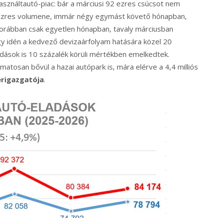
asználtautó-piac: bár a márciusi 92 ezres csúcsot nem
 ezres volumene, immár négy egymást követő hónapban,
t korábban csak egyetlen hónapban, tavaly márciusban
ogy idén a kedvező devizaárfolyam hatására közel 20
adások is 10 százalék körüli mértékben emelkedtek.
atosan bővül a hazai autópark is, mára elérve a 4,4 milliós
érigazgatója
.