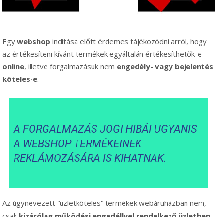
Egy
webshop
indítása előtt érdemes tájékozódni arról, hogy
az értékesíteni kívánt termékek egyáltalán értékesíthetők-e
online
, illetve forgalmazásuk nem
engedély- vagy bejelentés
köteles-e
.
A FORGALMAZÁS JOGI HIBÁI UGYANIS
A WEBSHOP TERMÉKEINEK
REKLÁMOZÁSÁRA IS KIHATNAK.
Az úgynevezett “üzletköteles” termékek webáruházban nem,
csak
kizárólag működési engedéllyel rendelkező üzletben