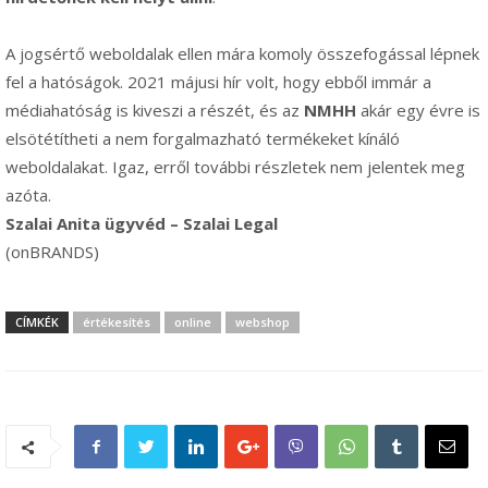
A jogsértő weboldalak ellen mára komoly összefogással lépnek
fel a hatóságok. 2021 májusi hír volt, hogy ebből immár a
médiahatóság is kiveszi a részét, és az
NMHH
akár egy évre is
elsötétítheti a nem forgalmazható termékeket kínáló
weboldalakat. Igaz, erről további részletek nem jelentek meg
azóta.
Szalai Anita ügyvéd – Szalai Legal
(onBRANDS)
CÍMKÉK
értékesítés
online
webshop