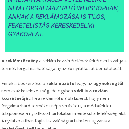
NEM FORGALMAZHATÓ WEBSHOPBAN,
ANNAK A REKLÁMOZÁSA IS TILOS,
FEKETELISTÁS KERESKEDELMI
GYAKORLAT.
A reklámtörvény
a reklám közzétételének feltételéül szabja a
termék forgalmazhatóságát igazoló nyilatkozat bemutatását.
Ennek a beszerzése a
reklámozótól
vagy az
ügynökségtől
nem csak kötelezettség, de egyben
védi is a reklám
közzétevőjét
: ha a reklámról utóbb kiderül, hogy nem
forgalmazható terméket népszerűsített, a médiafelület
tulajdonosa a nyilatkozat birtokában mentesül a felelősség alól.
A nyilatkozatban foglaltak valóságtartalmáért ugyanis a
hirdetőnek kell helyt állni
.