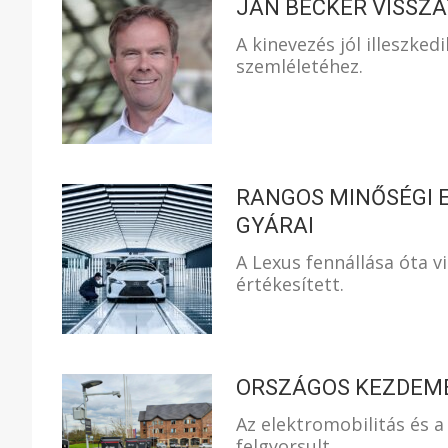
JAN BECKER VISSZA
A kinevezés jól illeszke
szemléletéhez.
RANGOS MINŐSÉGI 
GYÁRAI
A Lexus fennállása óta v
értékesített.
ORSZÁGOS KEZDEMÉ
Az elektromobilitás és a
felgyorsult.