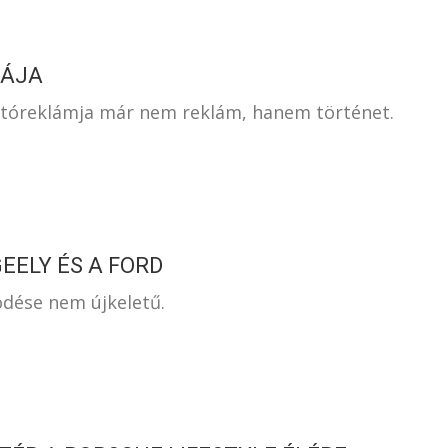
IÁJA
autóreklámja már nem reklám, hanem történet.
EELY ÉS A FORD
dése nem újkeletű.