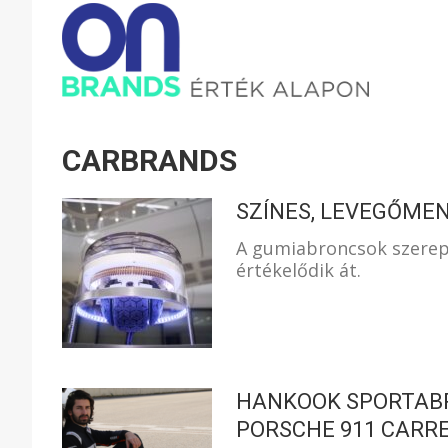
ONBRAND
–
CARBRANDS
ÉRTÉK
SZÍNES, LEVEGŐME
A gumiabroncsok szerepe
értékelődik át.
ALAPON
HANKOOK SPORTABR
PORSCHE 911 CARR