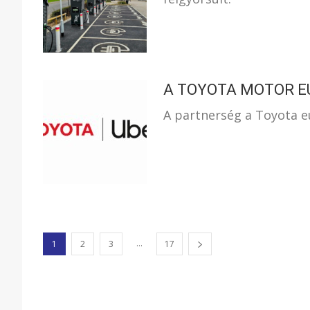
A TOYOTA MOTOR E
A partnerség a Toyota e
...
1
2
3
17