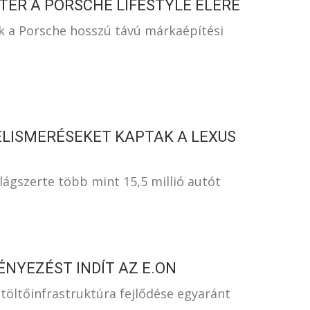
TÉR A PORSCHE LIFESTYLE ÉLÉRE
dik a Porsche hosszú távú márkaépítési
ELISMERÉSEKET KAPTAK A LEXUS
ilágszerte több mint 15,5 millió autót
NYEZÉST INDÍT AZ E.ON
 töltőinfrastruktúra fejlődése egyaránt