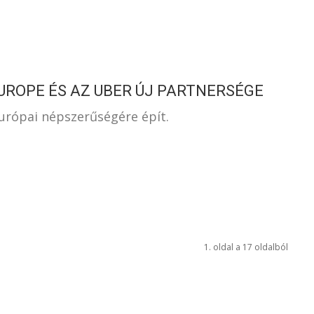
UROPE ÉS AZ UBER ÚJ PARTNERSÉGE
urópai népszerűségére épít.
1. oldal a 17 oldalból