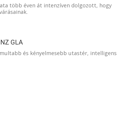
ata több éven át intenzíven dolgozott, hogy
várásainak.
ENZ GLA
omultabb és kényelmesebb utastér, intelligens