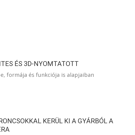
S
NTES ÉS 3D-NYOMTATOTT
, formája és funkciója is alapjaiban
ONCSOKKAL KERÜL KI A GYÁRBÓL A
ERA