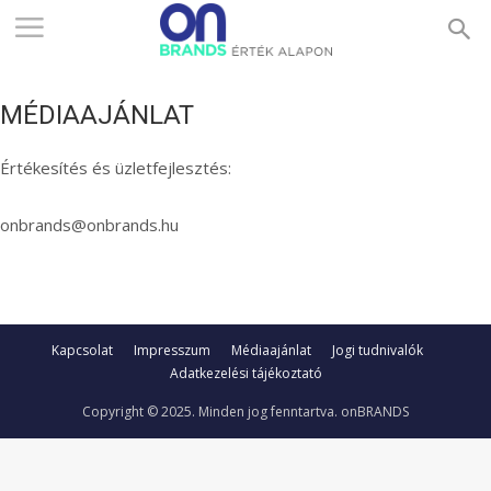
ONBRANDS
MÉDIAAJÁNLAT
–
Értékesítés és üzletfejlesztés:
ÉRTÉK
onbrands@onbrands.hu
ALAPON
Kapcsolat
Impresszum
Médiaajánlat
Jogi tudnivalók
Adatkezelési tájékoztató
Copyright © 2025. Minden jog fenntartva. onBRANDS