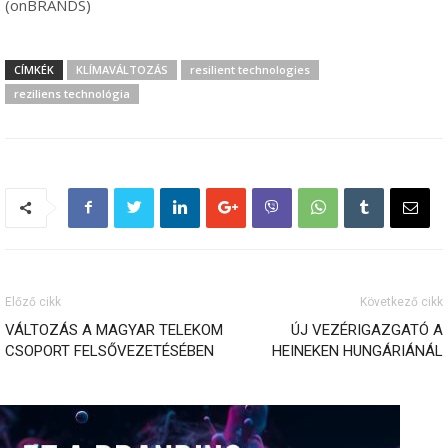
(onBRANDS)
CÍMKÉK
KLÍMAVÁLTOZÁS
resilient technologies
reziliens technológia
Előző cikk
Következő cikk
VÁLTOZÁS A MAGYAR TELEKOM
ÚJ VEZÉRIGAZGATÓ A
CSOPORT FELSŐVEZETÉSÉBEN
HEINEKEN HUNGÁRIÁNÁL