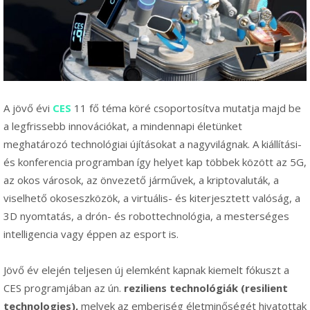
A jövő évi
CES
11 fő téma köré csoportosítva mutatja majd be
a legfrissebb innovációkat, a mindennapi életünket
meghatározó technológiai újításokat a nagyvilágnak. A kiállítási-
és konferencia programban így helyet kap többek között az 5G,
az okos városok, az önvezető járművek, a kriptovaluták, a
viselhető okoseszközök, a virtuális- és kiterjesztett valóság, a
3D nyomtatás, a drón- és robottechnológia, a mesterséges
intelligencia vagy éppen az esport is.
Jövő év elején teljesen új elemként kapnak kiemelt fókuszt a
CES programjában az ún.
reziliens technológiák (resilient
technologies),
melyek az emberiség életminőségét hivatottak