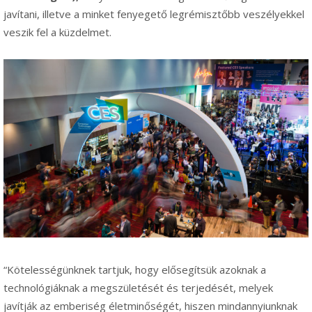
javítani, illetve a minket fenyegető legrémisztőbb veszélyekkel
veszik fel a küzdelmet.
“Kötelességünknek tartjuk, hogy elősegítsük azoknak a
technológiáknak a megszületését és terjedését, melyek
javítják az emberiség életminőségét, hiszen mindannyiunknak