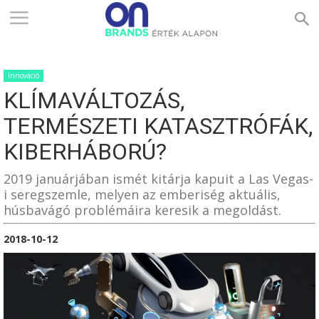
ONBRANDS
Innováció
–
KLÍMAVÁLTOZÁS,
TERMÉSZETI KATASZTRÓFÁK,
ÉRTÉK
KIBERHÁBORÚ?
2019 januárjában ismét kitárja kapuit a Las Vegas-
i seregszemle, melyen az emberiség aktuális,
ALAPON
húsbavágó problémáira keresik a megoldást.
2018-10-12