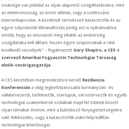
szüksége van például az olyan alapvető szolgáltatásokra, mint
az elektromosság, az ivóvíz ellátás, vagy a szélessávú
internetkapcsolat. A közelmúlt természeti katasztrófái és az
egyre súlyosbodó klímaváltozás pedig azt is nyilvánvalóvá
tették, hogy az innovációt még inkább az emberiség
szolgálatába kell állítani, hiszen egyre szaporodnak a ránk
leselkedő veszélyek.”
–
fogalmazott
Gary Shapiro, a CES-t
szervező Amerikai Fogyasztói Technológiai Társaság
elnök-vezérigazgatója
.
A CES keretében megrendezésre kerülő
Reziliencia
Konferencián
a világ legbefolyásosabb kormányzati- és
vállalatvezetői, befektetők, startupok, várostervezők és egyéb
technológiai szakemberek szólalnak majd fel többek között
olyan témákat érintve, mint a különböző fenyegetettségekre
való felkészülés, vagy a katasztrófák utáni helyreállítás
technológiai lehetőségei.