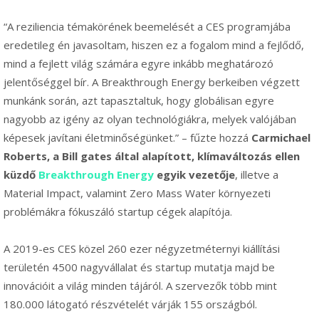
“A reziliencia témakörének beemelését a CES programjába
eredetileg én javasoltam, hiszen ez a fogalom mind a fejlődő,
mind a fejlett világ számára egyre inkább meghatározó
jelentőséggel bír. A Breakthrough Energy berkeiben végzett
munkánk során, azt tapasztaltuk, hogy globálisan egyre
nagyobb az igény az olyan technológiákra, melyek valójában
képesek javítani életminőségünket.” – fűzte hozzá
Carmichael
Roberts, a Bill gates által alapított, klímaváltozás ellen
küzdő
Breakthrough Energy
egyik vezetője
, illetve a
Material Impact, valamint Zero Mass Water környezeti
problémákra fókuszáló startup cégek alapítója.
A 2019-es CES közel 260 ezer négyzetméternyi kiállítási
területén 4500 nagyvállalat és startup mutatja majd be
innovációit a világ minden tájáról. A szervezők több mint
180.000 látogató részvételét várják 155 országból.