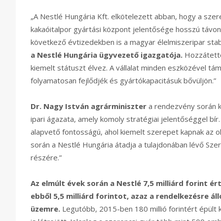
„A Nestlé Hungária Kft. elkötelezett abban, hogy a sz
kakaóitalpor gyártási központ jelentősége hosszú távon
következő évtizedekben is a magyar élelmiszeripar stabi
a Nestlé Hungária ügyvezető igazgatója.
Hozzátette:
kiemelt státuszt élvez. A vállalat minden eszközével t
folyamatosan fejlődjék és gyártókapacitásuk bővüljön.”
Dr. Nagy István agrárminiszter
a rendezvény során k
ipari ágazata, amely komoly stratégiai jelentőséggel bír
alapvető fontosságú, ahol kiemelt szerepet kapnak az ol
során a Nestlé Hungária átadja a tulajdonában lévő Sze
részére.”
Az elmúlt évek során a Nestlé 7,5 milliárd forint é
ebből 5,5 milliárd forintot, azaz a rendelkezésre ál
üzemre.
Legutóbb, 2015-ben 180 millió forintért épült 