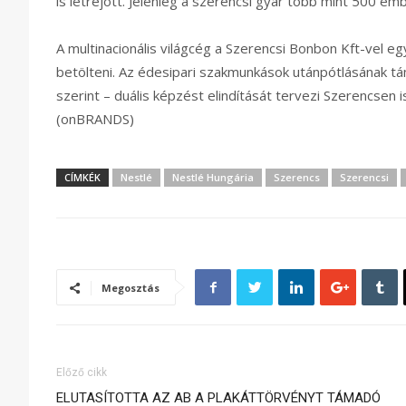
is létrejött. Jelenleg a szerencsi gyár több mint 500 em
A multinacionális világcég a Szerencsi Bonbon Kft-vel e
betölteni. Az édesipari szakmunkások utánpótlásának t
szerint – duális képzést elindítását tervezi Szerencsen i
(onBRANDS)
CÍMKÉK
Nestlé
Nestlé Hungária
Szerencs
Szerencsi
Megosztás
Előző cikk
ELUTASÍTOTTA AZ AB A PLAKÁTTÖRVÉNYT TÁMADÓ