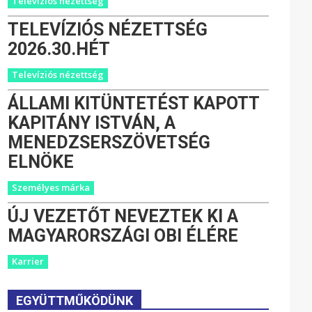
Televíziós nézettség
TELEVÍZIÓS NÉZETTSÉG
2026.30.HÉT
Televíziós nézettség
ÁLLAMI KITÜNTETÉST KAPOTT
KAPITÁNY ISTVÁN, A
MENEDZSERSZÖVETSÉG
ELNÖKE
Személyes márka
ÚJ VEZETŐT NEVEZTEK KI A
MAGYARORSZÁGI OBI ÉLÉRE
Karrier
EGYÜTTMŰKÖDÜNK