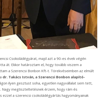
rencsi Csokoládégyárat, majd azt a 90-es évek végén
totta át. Ekkor határoztam el, hogy tovább viszem a
ttam a Szerencsi Bonbon Kft-t. Törekvéseimben az elmúlt
ta
dr. Takács István, a Szerencsi Bonbon alapító-
n ilyen gesztust soha, egyetlen nagyvállalat sem tett,
át. Nagy megtiszteltetésnek érzem, hogy rám és
és ezzel a szerencsi csokoládégyártás hagyományainak