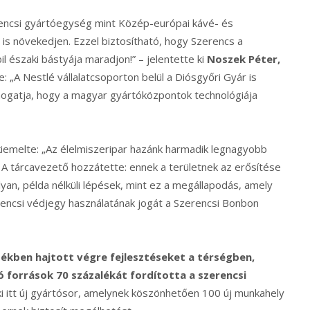
erencsi gyártóegység mint Közép-európai kávé- és
 is növekedjen. Ezzel biztosítható, hogy Szerencs a
l északi bástyája maradjon!” – jelentette ki
Noszek Péter,
 „A Nestlé vállalatcsoporton belül a Diósgyőri Gyár is
ámogatja, hogy a magyar gyártóközpontok technológiája
iemelte: „Az élelmiszeripar hazánk harmadik legnagyobb
. A tárcavezető hozzátette: ennek a területnek az erősítése
yan, példa nélküli lépések, mint ez a megállapodás, amely
rencsi védjegy használatának jogát a Szerencsi Bonbon
rtékben hajtott végre fejlesztéseket a térségben,
ló források 70 százalékát fordította a szerencsi
ki itt új gyártósor, amelynek köszönhetően 100 új munkahely