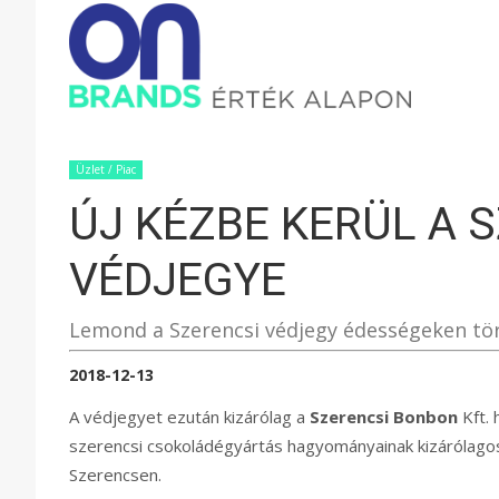
ONBRAND
–
Üzlet / Piac
ÚJ KÉZBE KERÜL A 
ÉRTÉK
VÉDJEGYE
ALAPON
Lemond a Szerencsi védjegy édességeken tör
2018-12-13
A védjegyet ezután kizárólag a
Szerencsi Bonbon
Kft. 
szerencsi csokoládégyártás hagyományainak kizárólago
Szerencsen.