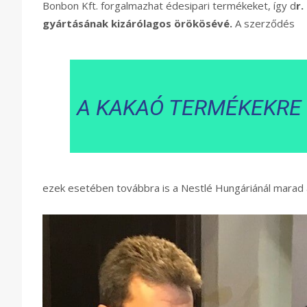
Bonbon Kft. forgalmazhat édesipari termékeket, így d
r.
gyártásának kizárólagos örökösévé.
A szerződés
A KAKAÓ TERMÉKEKRE
ezek esetében továbbra is a Nestlé Hungáriánál marad a