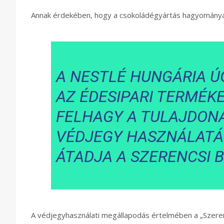
Annak érdekében, hogy a csokoládégyártás hagyomány
A NESTLÉ HUNGÁRIA Ú
AZ ÉDESIPARI TERMÉK
FELHAGY A TULAJDONÁ
VÉDJEGY HASZNÁLATÁV
ÁTADJA A SZERENCSI 
A védjegyhasználati megállapodás értelmében a „Szerenc