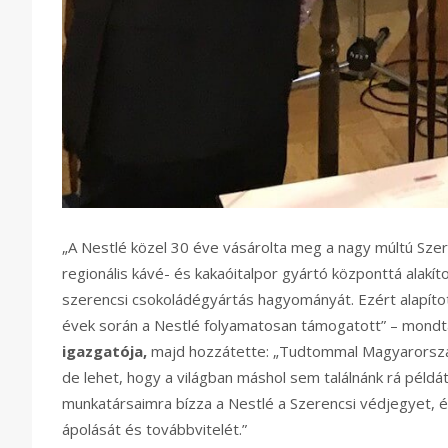
„A Nestlé közel 30 éve vásárolta meg a nagy múltú Sze
regionális kávé- és kakaóitalpor gyártó központtá alakí
szerencsi csokoládégyártás hagyományát. Ezért alapíto
évek során a Nestlé folyamatosan támogatott” – mond
igazgatója,
majd hozzátette: „Tudtommal Magyarországo
de lehet, hogy a világban máshol sem találnánk rá péld
munkatársaimra bízza a Nestlé a Szerencsi védjegyet, 
ápolását és továbbvitelét.”