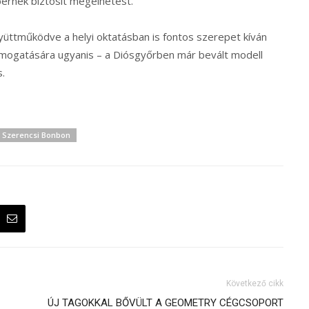
bernek biztosít megélhetést.
gyüttműködve a helyi oktatásban is fontos szerepet kíván
ámogatására ugyanis – a Diósgyőrben már bevált modell
s.
Szerencsi Bonbon
Következő cikk
ÚJ TAGOKKAL BŐVÜLT A GEOMETRY CÉGCSOPORT