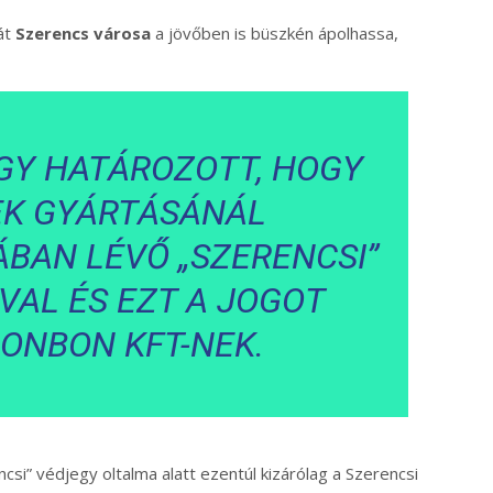
át
Szerencs városa
a jövőben is büszkén ápolhassa,
GY HATÁROZOTT, HOGY
EK GYÁRTÁSÁNÁL
BAN LÉVŐ „SZERENCSI”
AL ÉS EZT A JOGOT
BONBON KFT-NEK.
si” védjegy oltalma alatt ezentúl kizárólag a Szerencsi