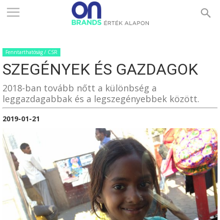
ONBRANDS
Fenntarthatóság / CSR
–
SZEGÉNYEK ÉS GAZDAGOK
2018-ban tovább nőtt a különbség a
ÉRTÉK
leggazdagabbak és a legszegényebbek között.
2019-01-21
ALAPON