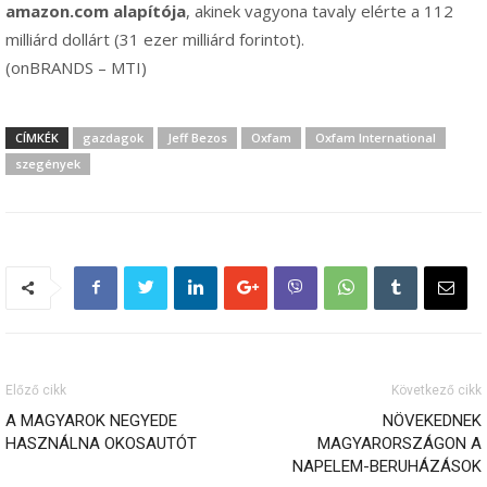
amazon.com alapítója
, akinek vagyona tavaly elérte a 112
milliárd dollárt (31 ezer milliárd forintot).
(onBRANDS – MTI)
CÍMKÉK
gazdagok
Jeff Bezos
Oxfam
Oxfam International
szegények
Előző cikk
Következő cikk
A MAGYAROK NEGYEDE
NÖVEKEDNEK
HASZNÁLNA OKOSAUTÓT
MAGYARORSZÁGON A
NAPELEM-BERUHÁZÁSOK