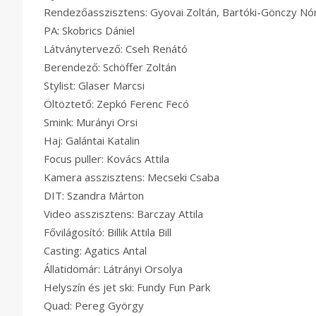
Rendezőasszisztens: Gyovai Zoltán, Bartóki-Gönczy Nó
PA: Skobrics Dániel
Látványtervező: Cseh Renátó
Berendező: Schöffer Zoltán
Stylist: Glaser Marcsi
Öltöztető: Zepkó Ferenc Fecó
Smink: Murányi Orsi
Haj: Galántai Katalin
Focus puller: Kovács Attila
Kamera asszisztens: Mecseki Csaba
DIT: Szandra Márton
Video asszisztens: Barczay Attila
Fővilágosító: Billik Attila Bill
Casting: Agatics Antal
Állatidomár: Látrányi Orsolya
Helyszín és jet ski: Fundy Fun Park
Quad: Pereg György