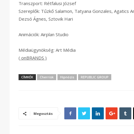
Transzport: Rétfalusi József
Szereplők: Tűzkő Salamon, Tatyana Gonzales, Agatics Anta
Dezsó Ágnes, Sztovik Hari
Animációk: Airplan Studio
Médiaügynökség: Art Média
( onBRANDS )
CÍMKÉK
Cherrisk
Hipnózis
REPUBLIC GROUP
Megosztás