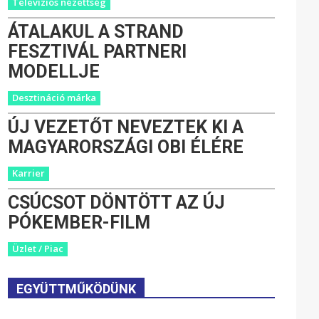
Televíziós nézettség
ÁTALAKUL A STRAND
FESZTIVÁL PARTNERI
MODELLJE
Desztináció márka
ÚJ VEZETŐT NEVEZTEK KI A
MAGYARORSZÁGI OBI ÉLÉRE
Karrier
CSÚCSOT DÖNTÖTT AZ ÚJ
PÓKEMBER-FILM
Üzlet / Piac
EGYÜTTMŰKÖDÜNK