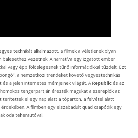
gyes technikát alkalmazott, a filmek a véletlenek olyan
en balesethez vezetnek. A narratíva egy izgatott ember
kal vagy épp fölöslegesnek tűnő információkkal tűzdelt. Ezt
apongó”, a nemzetközi trendeket követő vegyestechnikás
t és a jelen internetes mémjeinek világát. A
Republic
és az
homokos tengerpartján érezték magukat a szereplők az
rítettek el egy nap alatt a tóparton, a felvétel alatt
ás érdekében. A filmben egy elszabadult quad csapódik egy
tak oda teherautóval.