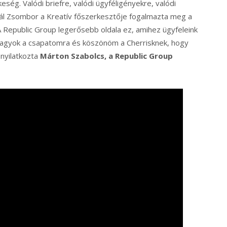
ség. Valódi briefre, valódi ügyféligényekre, valódi
 Pál Zsombor a Kreatív főszerkesztője fogalmazta meg a
. A Republic Group legerősebb oldala ez, amihez ügyfeleink
 vagyok a csapatomra és köszönöm a Cherrisknek, hogy
 nyilatkozta
Márton Szabolcs, a Republic Group