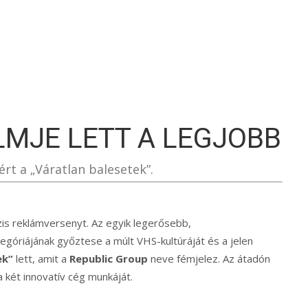
S
LMJE LETT A LEGJOBB
rt a „Váratlan balesetek”.
zis reklámversenyt. Az egyik legerősebb,
góriájának győztese a múlt VHS-kultúráját és a jelen
ek”
lett, amit a
Republic Group
neve fémjelez. Az átadón
a két innovatív cég munkáját.