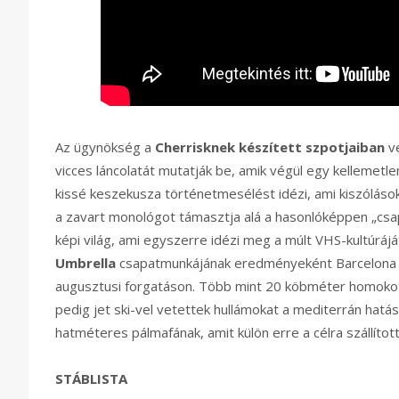
Az ügynökség a
Cherrisknek készített szpotjaiban
ve
vicces láncolatát mutatják be, amik végül egy kellemetl
kissé keszekusza történetmesélést idézi, ami kiszólások
a zavart monológot támasztja alá a hasonlóképpen „cs
képi világ, ami egyszerre idézi meg a múlt VHS-kultúrájá
Umbrella
csapatmunkájának eredményeként Barcelona 
augusztusi forgatáson. Több mint 20 köbméter homokot te
pedig jet ski-vel vetettek hullámokat a mediterrán hat
hatméteres pálmafának, amit külön erre a célra szállítot
STÁBLISTA