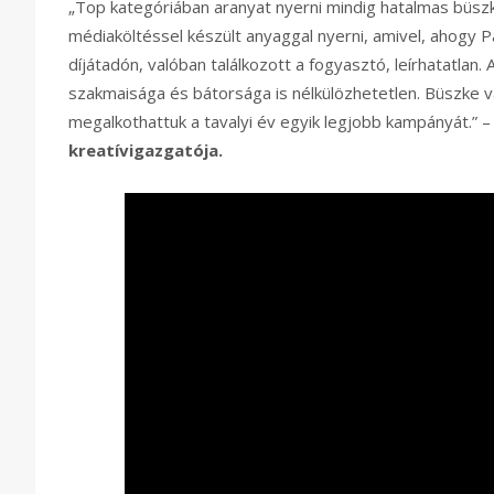
„Top kategóriában aranyat nyerni mindig hatalmas büszke
médiaköltéssel készült anyaggal nyerni, amivel, ahogy
díjátadón, valóban találkozott a fogyasztó, leírhatatlan
szakmaisága és bátorsága is nélkülözhetetlen. Büszke
megalkothattuk a tavalyi év egyik legjobb kampányát.” –
kreatívigazgatója.