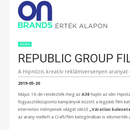
ONBRAND
–
Reklám
REPUBLIC GROUP FI
ÉRTÉK
A Hipnózis kreatív reklámversenyen aranyat é
ALAPON
2019-05-20
Május 16-án rendezték meg az
A38
hajón az idei Hipnó
fogyasztóközpontú kampányok között a legjobb film kate
internetes mémjeinek világát idéző
„Váratlan baleset
az arany mellett a Craft/film kategóriában is elismerték 