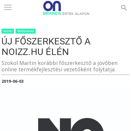
ONBRANDS
Karrier
Médiamárka
–
ÚJ FŐSZERKESZTŐ A
NOIZZ.HU ÉLÉN
ÉRTÉK
Szokol Martin korábbi főszerkesztő a jövőben
online termékfejlesztési vezetőként folytatja.
2019-06-03
ALAPON