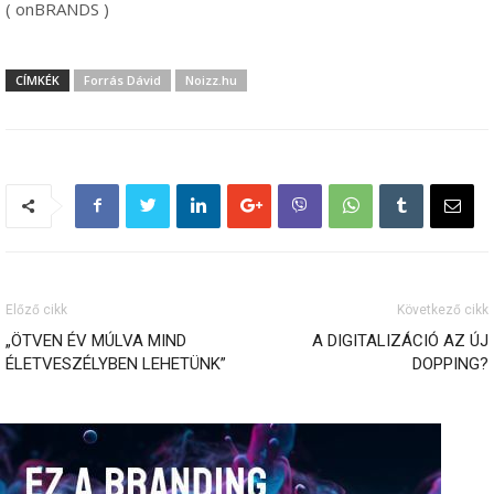
( onBRANDS )
CÍMKÉK
Forrás Dávid
Noizz.hu
Előző cikk
Következő cikk
„ÖTVEN ÉV MÚLVA MIND
A DIGITALIZÁCIÓ AZ ÚJ
ÉLETVESZÉLYBEN LEHETÜNK”
DOPPING?