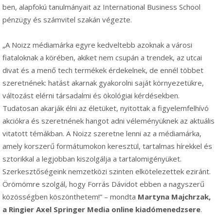
ben, alapfokú tanulmányait az International Business School
pénzügy és számvitel szakán végezte.
„A Noizz médiamárka egyre kedveltebb azoknak a városi
fiataloknak a körében, akiket nem csupán a trendek, az utcai
divat és a menő tech termékek érdekelnek, de ennél többet
szeretnének: hatást akarnak gyakorolni saját környezetükre,
változást elérni társadalmi és ökológiai kérdésekben.
Tudatosan akarják élni az életüket, nyitottak a figyelemfelhívó
akciókra és szeretnének hangot adni véleményüknek az aktuális
vitatott témákban. A Noizz szeretne lenni az a médiamárka,
amely korszerű formátumokon keresztül, tartalmas hírekkel és
sztorikkal a legjobban kiszolgálja a tartalomigényüket.
Szerkesztőségeink nemzetközi szinten elkötelezettek eziránt.
Örömömre szolgál, hogy Forrás Dávidot ebben a nagyszerű
közösségben köszönthetem!” – mondta
Martyna Majchrzak,
a Ringier Axel Springer Media online kiadómenedzsere
.