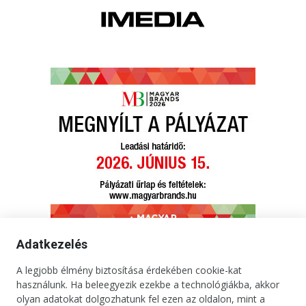
Adatkezelés
A legjobb élmény biztosítása érdekében cookie-kat
használunk. Ha beleegyezik ezekbe a technológiákba, akkor
olyan adatokat dolgozhatunk fel ezen az oldalon, mint a
Kapcsolat
Impresszum
Médiaajánlat
Jogi tudnivalók