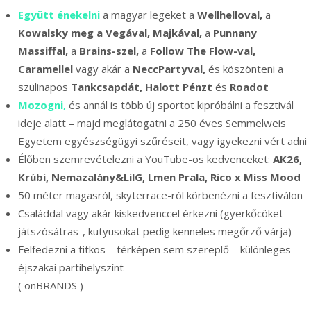
Együtt énekelni
a magyar legeket a
Wellhelloval,
a
Kowalsky meg a Vegával, Majkával,
a
Punnany
Massiffal,
a
Brains-szel,
a
Follow The Flow-val,
Caramellel
vagy akár a
NeccPartyval,
és köszönteni a
szülinapos
Tankcsapdát,
Halott Pénzt
és
Roadot
Mozogni,
és annál is több új sportot kipróbálni a fesztivál
ideje alatt – majd meglátogatni a 250 éves Semmelweis
Egyetem egyészségügyi szűréseit, vagy igyekezni vért adni
Élőben szemrevételezni a YouTube-os kedvenceket:
AK26,
Krúbi, Nemazalány&LilG, Lmen Prala, Rico x Miss Mood
50 méter magasról, skyterrace-ról körbenézni a fesztiválon
Családdal vagy akár kiskedvenccel érkezni (gyerkőcöket
játszósátras-, kutyusokat pedig kenneles megőrző várja)
Felfedezni a titkos – térképen sem szereplő – különleges
éjszakai partihelyszínt
( onBRANDS )