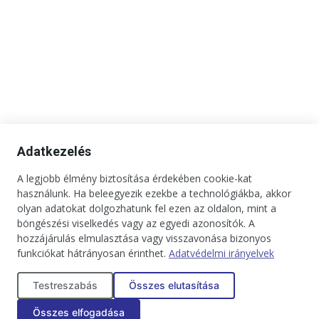
Adatkezelés
A legjobb élmény biztosítása érdekében cookie-kat
használunk. Ha beleegyezik ezekbe a technológiákba, akkor
olyan adatokat dolgozhatunk fel ezen az oldalon, mint a
böngészési viselkedés vagy az egyedi azonosítók. A
hozzájárulás elmulasztása vagy visszavonása bizonyos
funkciókat hátrányosan érinthet.
Adatvédelmi irányelvek
Kapcsolat
Impresszum
Médiaajánlat
Jogi tudnivalók
Testreszabás
Összes elutasítása
Adatkezelési tájékoztató
Összes elfogadása