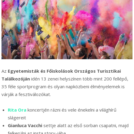
Az
Egyetemisták és Főiskolások Országos Turisztikai
Találkozóján
idén 13 zenei helyszínen több mint 200 fellépő,
35 féle sportprogram és olyan napközbeni élményelemek is
várják a fesztiválozókat.
Rita Ora
koncertjén rázni és vele énekelni a világhírű
slágereit
Gianluca Vacchi
settje alatt az első sorban csapatni, majd
felkerülni az insta story-jába