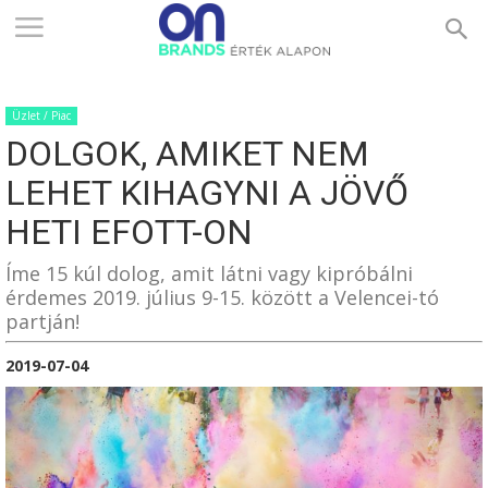
ONBRANDS
Üzlet / Piac
–
DOLGOK, AMIKET NEM
LEHET KIHAGYNI A JÖVŐ
ÉRTÉK
HETI EFOTT-ON
Íme 15 kúl dolog, amit látni vagy kipróbálni
érdemes 2019. július 9-15. között a Velencei-tó
ALAPON
partján!
2019-07-04