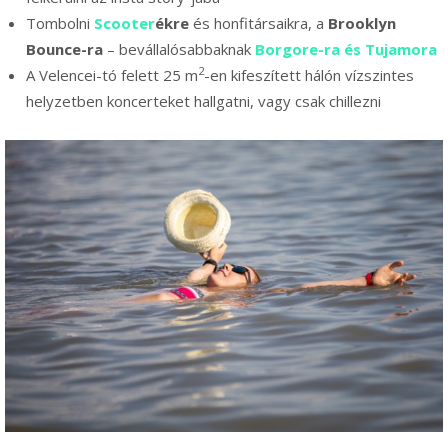
Tombolni
Scooter
ékre
és honfitársaikra, a
Brooklyn
Bounce-ra
– bevállalósabbaknak
Borgore-ra
és
Tujamora
2
A Velencei-tó felett 25 m
-en kifeszített hálón vízszintes
helyzetben koncerteket hallgatni, vagy csak chillezni