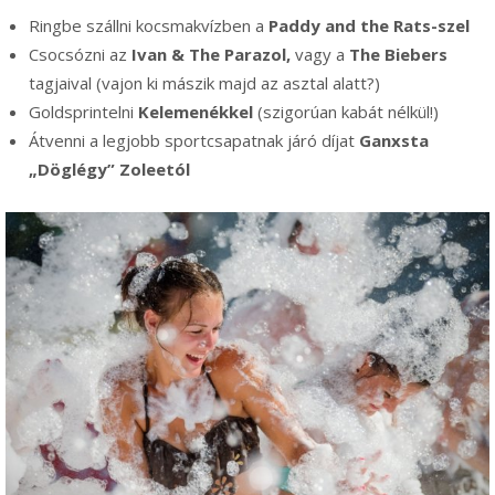
Ringbe szállni kocsmakvízben a
Paddy and the Rats-szel
Csocsózni az
Ivan & The Parazol,
vagy a
The Biebers
tagjaival (vajon ki mászik majd az asztal alatt?)
Goldsprintelni
Kelemenékkel
(szigorúan kabát nélkül!)
Átvenni a legjobb sportcsapatnak járó díjat
Ganxsta
„Döglégy” Zoleetól