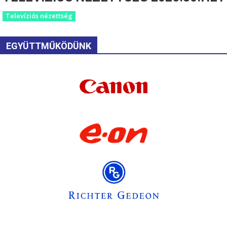
Televíziós nézettség
EGYÜTTMŰKÖDÜNK