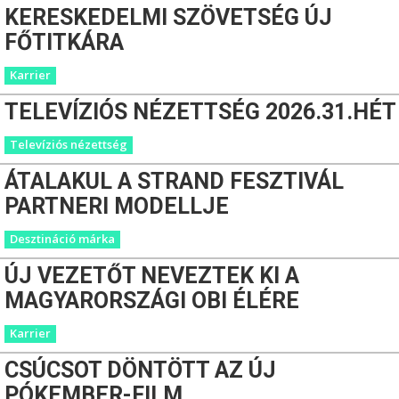
KERESKEDELMI SZÖVETSÉG ÚJ
FŐTITKÁRA
Karrier
TELEVÍZIÓS NÉZETTSÉG 2026.31.HÉT
Televíziós nézettség
ÁTALAKUL A STRAND FESZTIVÁL
PARTNERI MODELLJE
Desztináció márka
ÚJ VEZETŐT NEVEZTEK KI A
MAGYARORSZÁGI OBI ÉLÉRE
Karrier
CSÚCSOT DÖNTÖTT AZ ÚJ
PÓKEMBER-FILM