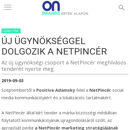
ONBRANDS
Üzlet / Piac
–
ÚJ ÜGYNÖKSÉGGEL
DOLGOZIK A NETPINCÉR
ÉRTÉK
Az új ügynökségi csoport a NetPincér meghívásos
tenderét nyerte meg.
2019-09-03
ALAPON
Szeptembertől a
Positive Adamsky
felel a
NetPincér
social
media kommunikációjáért és a lokalizációs tartalmakért.
A NetPincér által kiírt tender a márka közösségi médiában
folytatott kommunikációjának újragondolásáról szólt, az
apropóját pedig
a NetPincér marketing stratégiájának