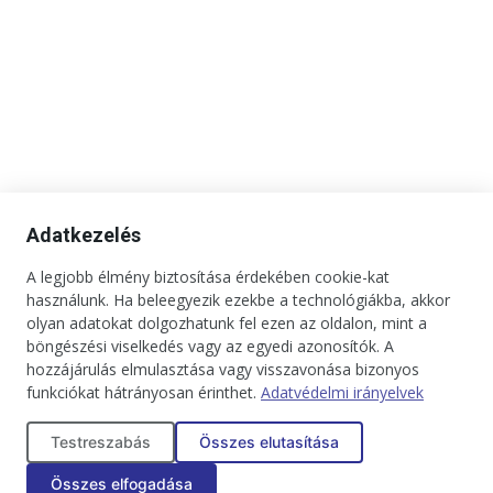
Adatkezelés
A legjobb élmény biztosítása érdekében cookie-kat
használunk. Ha beleegyezik ezekbe a technológiákba, akkor
olyan adatokat dolgozhatunk fel ezen az oldalon, mint a
böngészési viselkedés vagy az egyedi azonosítók. A
hozzájárulás elmulasztása vagy visszavonása bizonyos
funkciókat hátrányosan érinthet.
Adatvédelmi irányelvek
Kapcsolat
Impresszum
Médiaajánlat
Jogi tudnivalók
Testreszabás
Összes elutasítása
Adatkezelési tájékoztató
Összes elfogadása