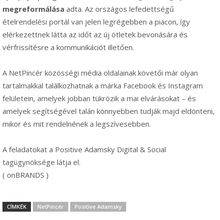
megreformálása
adta. Az országos lefedettségű
ételrendelési portál van jelen legrégebben a piacon, így
elérkezettnek látta az időt az új ötletek bevonására és
vérfrissítésre a kommunikációt illetően.
A NetPincér közösségi média oldalainak követői már olyan
tartalmakkal találkozhatnak a márka Facebook és Instagram
felületein, amelyek jobban tükrözik a mai elvárásokat – és
amelyek segítségével talán könnyebben tudják majd eldönteni,
mikor és mit rendelnének a legszívesebben.
A feladatokat a Positive Adamsky Digital & Social
tagügynöksége látja el.
( onBRANDS )
CÍMKÉK
NetPincér
Positive Adamsky