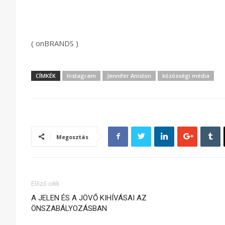
( onBRANDS )
CÍMKÉK
Instagram
Jennifer Aniston
közösségi média
Megosztás
Előző cikk
A JELEN ÉS A JÖVŐ KIHÍVÁSAI AZ
ÖNSZABÁLYOZÁSBAN