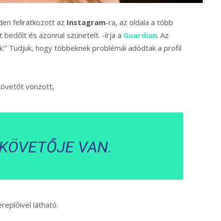
den feliratkozott az
Instagram
-ra, az oldala a több
 bedőlt és azonnal szünetelt. -írja a
Guardian
. Az
:” Tudjuk, hogy többeknek problémái adódtak a profil
követőt vonzott,
 KÖVETŐJE VAN.
replőivel látható.