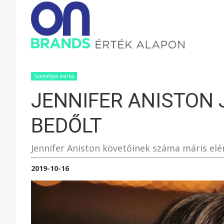
ONBRAND
–
Személyes márka
JENNIFER ANISTON 
ÉRTÉK
BEDŐLT
ALAPON
Jennifer Aniston követőinek száma máris elért
2019-10-16