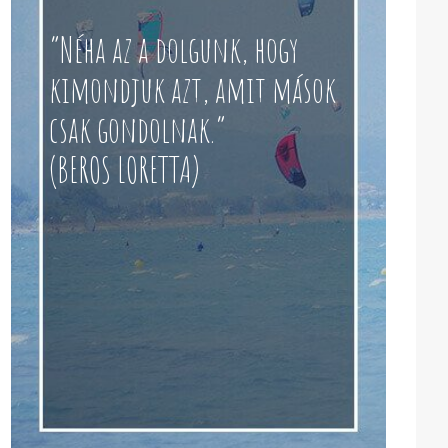
“Néha az a dolgunk, hogy
kimondjuk azt, amit mások
csak gondolnak.”
(BEROS LORETTA)