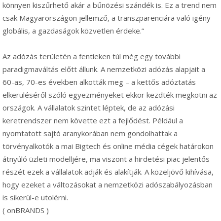
könnyen kiszűrhető akár a bűnözési szándék is. Ez a trend nem
csak Magyarországon jellemző, a transzparenciára való igény
globális, a gazdaságok közvetlen érdeke.”
Az adózás területén a fentieken túl még egy további
paradigmaváltás előtt állunk. A nemzetközi adózás alapjait a
60-as, 70-es években alkották meg – a kettős adóztatás
elkerüléséről szóló egyezményeket ekkor kezdték megkötni az
országok. A vállalatok szintet léptek, de az adózási
keretrendszer nem követte ezt a fejlődést. Például a
nyomtatott sajtó aranykorában nem gondolhattak a
törvényalkotók a mai Bigtech és online média cégek határokon
átnyúló üzleti modelljére, ma viszont a hirdetési piac jelentős
részét ezek a vállalatok adják és alakítják. A közeljövő kihívása,
hogy ezeket a változásokat a nemzetközi adószabályozásban
is sikerül-e utolérni.
( onBRANDS )