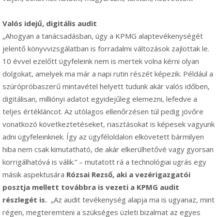
Valós idejű, digitális audit
„Ahogyan a tanácsadásban, úgy a KPMG alaptevékenységét
jelentő könyvvizsgálatban is forradalmi változások zajlottak le.
10 évvel ezelőtt ügyfeleink nem is mertek volna kérni olyan
dolgokat, amelyek ma már a napi rutin részét képezik. Például a
szúrópróbaszerű mintavétel helyett tudunk akár valós időben,
digitálisan, milliónyi adatot egyidejűleg elemezni, lefedve a
teljes értékláncot. Az utólagos ellenőrzésen túl pedig jövőre
vonatkozó következtetéseket, riasztásokat is képesek vagyunk
adni ügyfeleinknek. Így az ügyféloldalon elkövetett bármilyen
hiba nem csak kimutatható, de akár elkerülhetővé vagy gyorsan
korrigálhatóvá is válik.” – mutatott rá a technológiai ugrás egy
másik aspektusára
Rózsai Rezső, aki a vezérigazgatói
posztja mellett továbbra is vezeti a KPMG audit
részlegét is.
„Az audit tevékenység alapja ma is ugyanaz, mint
régen, megteremteni a szükséges üzleti bizalmat az egyes