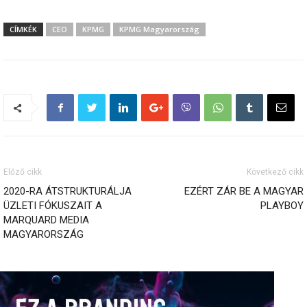
CÍMKÉK
CEO
KPMG
KPMG Magyarország
Előző cikk
Következő cikk
2020-RA ÁTSTRUKTURÁLJA
EZÉRT ZÁR BE A MAGYAR
ÜZLETI FÓKUSZAIT A
PLAYBOY
MARQUARD MEDIA
MAGYARORSZÁG