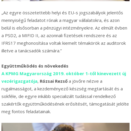
„Az egyre összetettebb helyi és EU-s jogszabályok jelentős
mennyiségű feladatot rónak a magyar vállalatokra, és azon
belül is elsősorban a pénzügyi intézményekre. Az elmúlt évben
a PSD2, a MIFID II, az azonnali fizetések rendszere és az
IFRS17 meghonosítása voltak kiemelt témakörök az auditorok
illetve a tanácsadók számára.”
Együttműködés és növekedés
A KPMG Magyarország 2019. október 1-től kinevezett új
vezérigazgatója
,
Rózsai Rezső
a jövőre nézve a
rugalmasságot, a kezdeményező készség megtartását és a
sokféle, de egyre inkább specializált tudással rendelkező
szakértők együttműködésének erősítését, támogatását jelölte
meg fontos feladatainak.