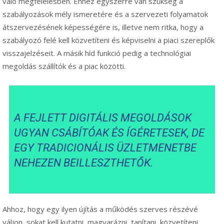
való megfelelésben. Ehhez egyszerre van szükség a
szabályozások mély ismeretére és a szervezeti folyamatok
átszervezésének képességére is, illetve nem ritka, hogy a
szabályozó felé kell közvetíteni és képviselni a piaci szereplők
visszajelzéseit. A másik híd funkció pedig a technológiai
megoldás szállítók és a piac közötti.
A FEJLETT DIGITÁLIS MEGOLDÁSOK
UGYAN CSÁBÍTÓAK ÉS ÍGÉRETESEK, DE
EGY TRADICIONÁLIS ÜZLETMENETBE
NEHEZEN BEILLESZTHETŐK.
Ahhoz, hogy egy ilyen újítás a működés szerves részévé
váljon, sokat kell kutatni, magyarázni, tanítani, közvetíteni.