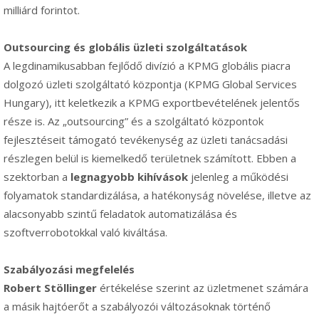
milliárd forintot.
Outsourcing és globális üzleti szolgáltatások
A legdinamikusabban fejlődő divízió a KPMG globális piacra
dolgozó üzleti szolgáltató központja (KPMG Global Services
Hungary), itt keletkezik a KPMG exportbevételének jelentős
része is. Az „outsourcing” és a szolgáltató központok
fejlesztéseit támogató tevékenység az üzleti tanácsadási
részlegen belül is kiemelkedő területnek számított. Ebben a
szektorban a
legnagyobb kihívások
jelenleg a működési
folyamatok standardizálása, a hatékonyság növelése, illetve az
alacsonyabb szintű feladatok automatizálása és
szoftverrobotokkal való kiváltása.
Szabályozási megfelelés
Robert Stöllinger
értékelése szerint az üzletmenet számára
a másik hajtóerőt a szabályozói változásoknak történő