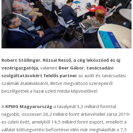
Robert Stöllinger
,
Rózsai Rezső, a cég leköszönő és új
vezérigazgatója,
valamint
Beer Gábor
,
tanácsadási
szolgáltatásokért felelős partner
az audit és tanácsadási
szakmák átalakulásáról, illetve megváltozó szerepeiről
beszélgettek a hazai üzleti média képviselőivel.
A
KPMG Magyarország
a tavalyinál 3,3 milliárd forinttal
nagyobb, összesen 26,2 milliárd forint árbevétellel zárta 2019-
es üzleti évét, amelyből 14,5 milliárd forint export, emellett a
vállalat költségvetési befizetései idén már meghaladták a 7,5