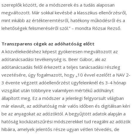
szereplők között, de a módszerek és a tudás alaposan
megváltozott. Már sokkal kevésbé a klasszikus ellenőrzésről,
mint inkább az értékteremtésről, hatékony működésről és a
lehetőségek felismeréséről szól.” – mondta Rózsai Rezső.
Transzparens cégek az adóhatóság előtt
A közvélekedéshez képest gyökeresen megváltozott az
adótanácsadási tevékenység is. Beer Gábor, aki az
adótanácsadás felől érkezett a teljes tanácsadási részleg
vezetésére, úgy fogalmazott, hogy „10 évvel ezelőtt a NAV 2-
3 évente végzett adóellenőrzést ügyfeleinknél és 3-4 hónap
vizsgálat után többnyire valamilyen mértékű adóhiányt
állapított meg. Ez a módszer a jelenlegi felgyorsult világban
már elavult, az adóhatóság már valós időben és digitálisan kéri
be az anyagokat az adózóktól. A begyűjtött adatok alapján a
hatóság kockázatszűrési módszerekkel tud reagálni az adózók
hibáira, amelyek jelentős része ugyan vétlen tévedés, de