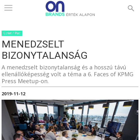
ONBRANDS
Üzlet / Piac
–
MENEDZSELT
BIZONYTALANSÁG
ÉRTÉK
A menedzselt bizonytalanság és a hosszú távú
ellenállóképesség volt a téma a 6. Faces of KPMG
Press Meetup-on.
ALAPON
2019-11-12