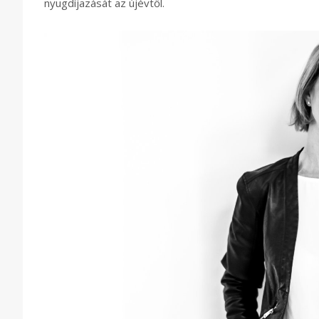
nyugdíjazását az újévtől.