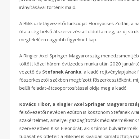
irányításával történik majd.
A Blikk üzletágvezetői funkcióját Hornyacsek Zoltán, a n
óta a cég belső átszervezéssel oldotta meg, az új strukt
megfelelően nagyobb figyelmet kap.
A Ringier Axel Springer Magyarország menedzsmentjében 
töltött közel három évtizedes munka után 2020 januártó
vezető és
Stefanek Aranka
, a kiadó rejtvénylapjainak
főszerkesztői székben megbízott főszerkesztőként, míg
belüli feladat-átcsoportosítással oldja meg a kiadó.
Kovács Tibor, a Ringier Axel Springer Magyarorszá
felsővezetői nevében ezúton is köszönöm Stefanek Arank
szakértelmet, amellyel gazdagították médiatermékeink t
szervezetben Kiss Eleonórát, aki számos bulvártermék 
tudását és ötleteit a Blikknél is kiválóan kamatoztatja ma