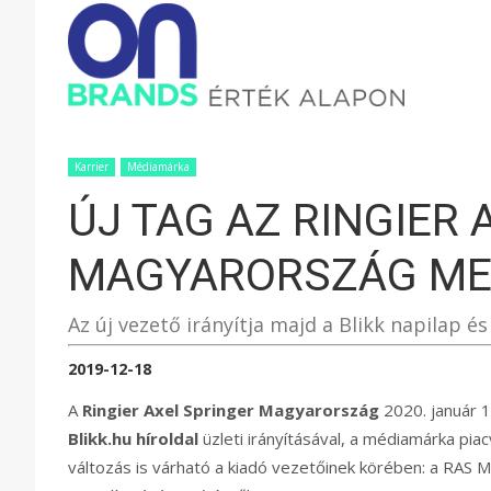
ONBRAND
–
Karrier
Médiamárka
ÚJ TAG AZ RINGIER
ÉRTÉK
MAGYARORSZÁG ME
ALAPON
Az új vezető irányítja majd a Blikk napilap és
2019-12-18
A
Ringier Axel Springer Magyarország
2020. január 1
Blikk.hu híroldal
üzleti irányításával, a médiamárka pia
változás is várható a kiadó vezetőinek körében: a RA