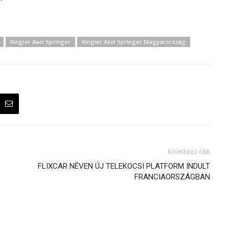
Ringier Axel Springer
Ringier Axel Springer Magyarország
Következő cikk
FLIXCAR NÉVEN ÚJ TELEKOCSI PLATFORM INDULT
FRANCIAORSZÁGBAN