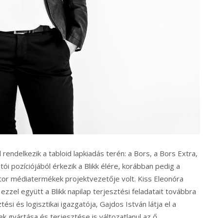
endelkezik a tabloid lapkiadás terén: a Bors, a Bors Extra,
ói pozíciójából érkezik a Blikk élére, korábban pedig a
tor médiatermékek projektvezetője volt. Kiss Eleonóra
ezzel együtt a Blikk napilap terjesztési feladatait továbbra
ési és logisztikai igazgatója, Gajdos István látja el a
k gyártása és terjesztése is változatlanul az ő