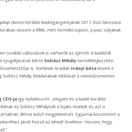
apilap divízió korábbi kiadóigazgatójának 2017 őszi távozása
úrában viszont a Blikk, mint termékcsoport, a piaci súlyának
további változások is várhatók az újévtől. A kiadónál
l nyugdíjazását kérte
Soltész Mihály
termékfejlesztési
 főszerkesztője is. Stefanek Arankát
Iványi Géza
követi a
 Soltész Mihály feladatainak ellátását a menedzsmenten
g CEO-ja
így nyilatkozott: „Magam és a kiadó korábbi
ának és Soltész Mihálynak a lojális munkát és azt a
artalmát, illetve külső megjelenését. Egyúttal köszöntöm a
sikeréhez járult hozzá az elmúlt években. Hiszem, hogy
jd.”