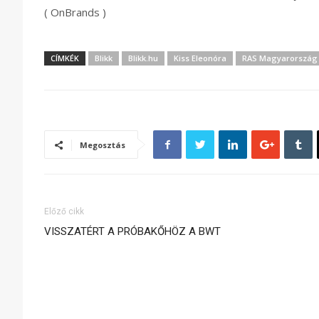
( OnBrands )
CÍMKÉK
Blikk
Blikk.hu
Kiss Eleonóra
RAS Magyarország
Megosztás
Előző cikk
VISSZATÉRT A PRÓBAKŐHÖZ A BWT