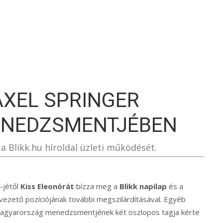
S
 AXEL SPRINGER
NEDZSMENTJÉBEN
 a Blikk.hu híroldal üzleti működését.
-jétől
Kiss Eleonórát
bízza meg a
Blikk napilap
és a
cvezető pozíciójának további megszilárdításával. Egyéb
S Magyarország menedzsmentjének két oszlopos tagja kérte