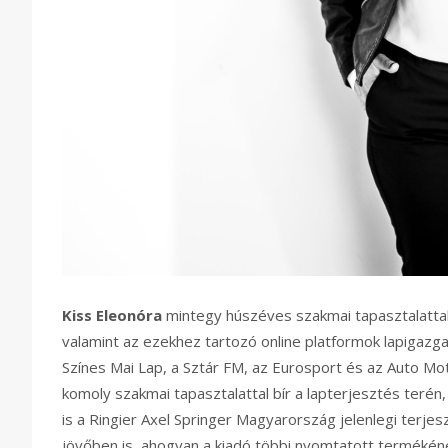
Kiss Eleonóra
mintegy húszéves szakmai tapasztalattal r
valamint az ezekhez tartozó online platformok lapigazgat
Színes Mai Lap, a Sztár FM, az Eurosport és az Auto Mo
komoly szakmai tapasztalattal bír a lapterjesztés terén, 
is a Ringier Axel Springer Magyarország jelenlegi terjeszt
jövőben is, ahogyan a kiadó többi nyomtatott termékéne