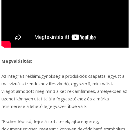
Megvalósítás
:
Az integrált reklámügynökség a produkciós csapattal együtt a
mai vizuális trendekhez illeszkedő, egyszerű, minimalista
világot álmodott meg mind a két reklámfilmnek, amelyekben az
üzenet könnyen utat talál a fogyasztókhoz és a márka
felismerése a lehető legegyszerűbbé válik.
“Escher-lépcső, fejre állított terek, ajtórengeteg,
dokumentumvihar, megannyi könnyen dekódolható szimbólum,