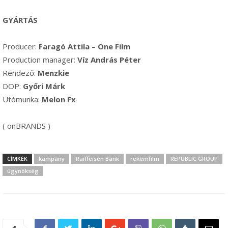
GYÁRTÁS
Producer:
Faragó Attila – One Film
Production manager:
Víz András Péter
Rendező:
Menzkie
DOP:
Győri Márk
Utómunka:
Melon Fx
( onBRANDS )
CÍMKÉK
kampány
Raiffeisen Bank
rekémfilm
REPUBLIC GROUP
ügynökség