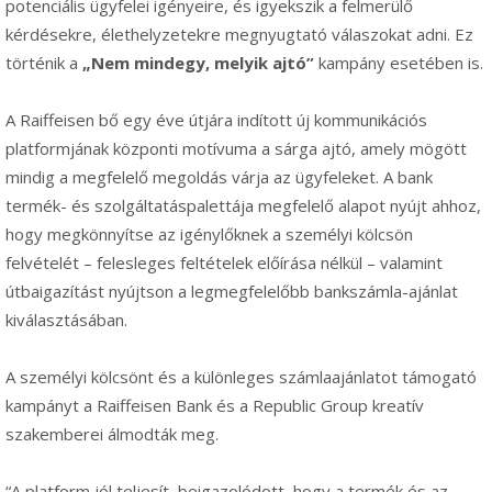
potenciális ügyfelei igényeire, és igyekszik a felmerülő
kérdésekre, élethelyzetekre megnyugtató válaszokat adni. Ez
történik a
„Nem mindegy, melyik ajtó”
kampány esetében is.
A Raiffeisen bő egy éve útjára indított új kommunikációs
platformjának központi motívuma a sárga ajtó, amely mögött
mindig a megfelelő megoldás várja az ügyfeleket. A bank
termék- és szolgáltatáspalettája megfelelő alapot nyújt ahhoz,
hogy megkönnyítse az igénylőknek a személyi kölcsön
felvételét – felesleges feltételek előírása nélkül – valamint
útbaigazítást nyújtson a legmegfelelőbb bankszámla-ajánlat
kiválasztásában.
A személyi kölcsönt és a különleges számlaajánlatot támogató
kampányt a Raiffeisen Bank és a Republic Group kreatív
szakemberei álmodták meg.
“A platform jól teljesít, beigazolódott, hogy a termék és az