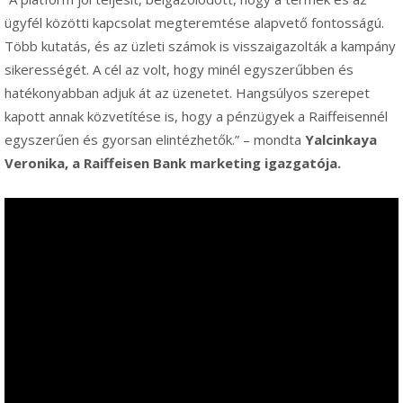
ügyfél közötti kapcsolat megteremtése alapvető fontosságú.
Több kutatás, és az üzleti számok is visszaigazolták a kampány
sikerességét. A cél az volt, hogy minél egyszerűbben és
hatékonyabban adjuk át az üzenetet. Hangsúlyos szerepet
kapott annak közvetítése is, hogy a pénzügyek a Raiffeisennél
egyszerűen és gyorsan elintézhetők.” – mondta
Yalcinkaya
Veronika, a Raiffeisen Bank marketing igazgatója.