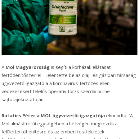
A
Mol Magyarország
is segíti a kórházak ellátását
fertőtlenítőszerrel – jelentette be az olaj- és gázipari társaság
ügyvezető igazgatója a koronavírus-fertőzés elleni
védekezésért felelős operatív törzs szerdai online
sajtótájékoztatóján.
Ratatics Péter a MOL ügyvezetői igazgatója
elmondta: “A
Mol almásfüzitői egységében a hétvégén megkezdik a
felületfertőtlenítésre és az emberi testfelületek