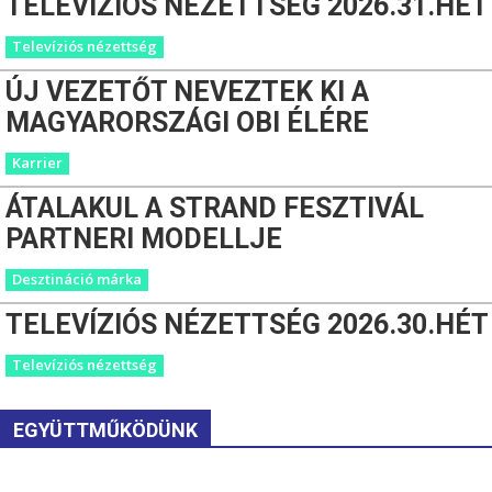
TELEVÍZIÓS NÉZETTSÉG 2026.31.HÉT
Televíziós nézettség
ÚJ VEZETŐT NEVEZTEK KI A
MAGYARORSZÁGI OBI ÉLÉRE
Karrier
ÁTALAKUL A STRAND FESZTIVÁL
PARTNERI MODELLJE
Desztináció márka
TELEVÍZIÓS NÉZETTSÉG 2026.30.HÉT
Televíziós nézettség
EGYÜTTMŰKÖDÜNK