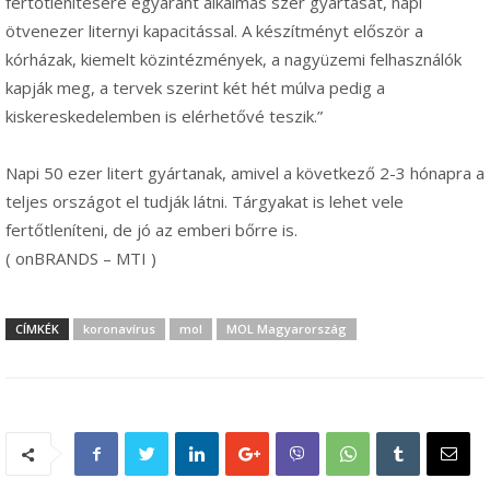
fertőtlenítésére egyaránt alkalmas szer gyártását, napi
ötvenezer liternyi kapacitással. A készítményt először a
kórházak, kiemelt közintézmények, a nagyüzemi felhasználók
kapják meg, a tervek szerint két hét múlva pedig a
kiskereskedelemben is elérhetővé teszik.”
Napi 50 ezer litert gyártanak, amivel a következő 2-3 hónapra a
teljes országot el tudják látni. Tárgyakat is lehet vele
fertőtleníteni, de jó az emberi bőrre is.
( onBRANDS – MTI )
CÍMKÉK
koronavírus
mol
MOL Magyarország