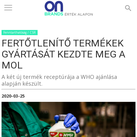
ONBRANDS
Fenntarthatóság / CSR
–
FERTŐTLENÍTŐ TERMÉKEK
GYÁRTÁSÁT KEZDTE MEG A
ÉRTÉK
MOL
A két új termék receptúrája a WHO ajánlása
alapján készült.
ALAPON
2020-03-25