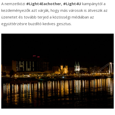
A nemzetközi
#Light4Eachother,
#Light4U
kampánytól a
kezdeményezők azt várják, hogy más városok is átveszik az
üzenetet és tovább terjed a közösségi médiában az
együttérzésre buzdító kedves gesztus.