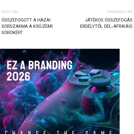
Előző cikk
Következő cikk
ÖSSZEFOGOTT A HAZAI
JÁTÉKOS ÖSSZEFOGÁS
SÖRSZAKMA A KISÜZEMI
ERDÉLYTŐL DÉL-AFRIKÁIG
SÖRÖKÉRT