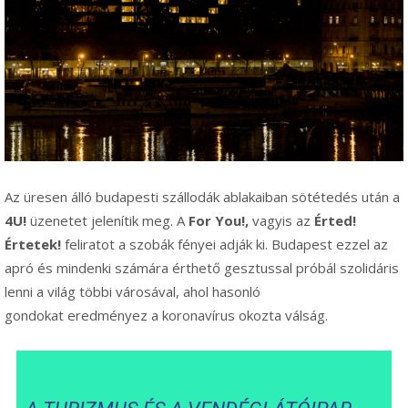
Az üresen álló budapesti szállodák ablakaiban sötétedés után a
4U!
üzenetet jelenítik meg. A
For You!,
vagyis az
Érted!
Értetek!
feliratot a szobák fényei adják ki. Budapest ezzel az
apró és mindenki számára érthető gesztussal próbál szolidáris
lenni a világ többi városával, ahol hasonló
gondokat eredményez a koronavírus okozta válság.