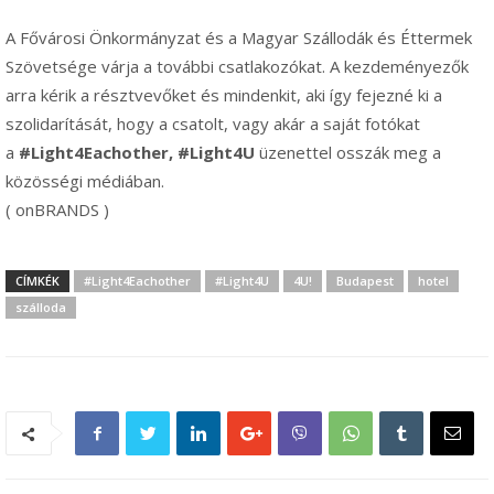
A Fővárosi Önkormányzat és a Magyar Szállodák és Éttermek
Szövetsége várja a további csatlakozókat. A kezdeményezők
arra kérik a résztvevőket és mindenkit, aki így fejezné ki a
szolidarítását, hogy a csatolt, vagy akár a saját fotókat
a
#Light4Eachother,
#Light4U
üzenettel osszák meg a
közösségi médiában.
( onBRANDS )
CÍMKÉK
#Light4Eachother
#Light4U
4U!
Budapest
hotel
szálloda