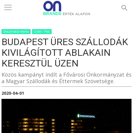
ONBRANDS
Desztináció márka
Üzlet / Piac
–
BUDAPEST ÜRES SZÁLLODÁK
KIVILÁGÍTOTT ABLAKAIN
ÉRTÉK
KERESZTÜL ÜZEN
Közös kampányt indít a Fővárosi Önkormányzat és
a Magyar Szállodák és Éttermek Szövetsége.
ALAPON
2020-04-01