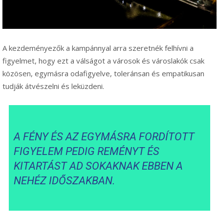
A kezdeményezők a kampánnyal arra szeretnék felhívni a
figyelmet, hogy ezt a válságot a városok és városlakók csak
közösen, egymásra odafigyelve, toleránsan és empatikusan
tudják átvészelni és leküzdeni.
A FÉNY ÉS AZ EGYMÁSRA FORDÍTOTT
FIGYELEM PEDIG REMÉNYT ÉS
KITARTÁST AD SOKAKNAK EBBEN A
NEHÉZ IDŐSZAKBAN.