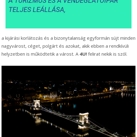
A TURIZMUS ÉS A VENDÉGLÁTÓIPAR
TELJES LEÁLLÁSA,
a kijárási korlátozás és a bizonytalanság egyformán sújt minden
nagyvárost, céget, polgárt és azokat, akik ebben a rendkívüli
helyzetben is működtetik a várost. A
4U!
felirat nekik is szól.