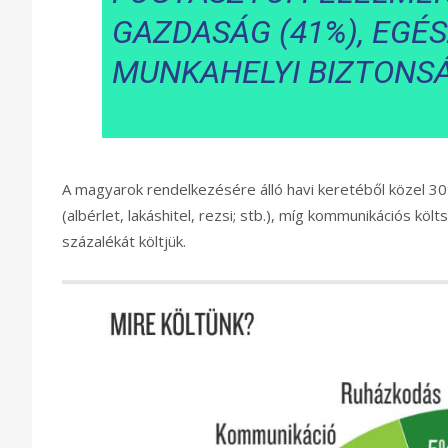
GAZDASÁG (41%), EGÉS
MUNKAHELYI BIZTONSÁ
A magyarok rendelkezésére álló havi keretéből közel 3
(albérlet, lakáshitel, rezsi; stb.), míg kommunikációs köl
százalékát költjük.