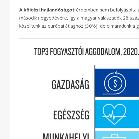
A költési hajlandóságot
érdemben nem befolyásolta a
második negyedévére, így a magyar válaszadók 28 százal
közelítünk az európai átlaghoz (30%), de elmaradunk a g