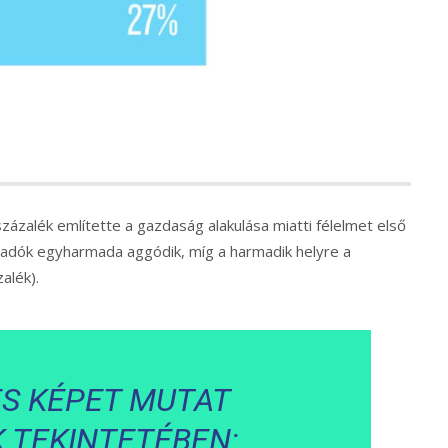
zázalék említette a gazdaság alakulása miatti félelmet első
zadók egyharmada aggódik, míg a harmadik helyre a
alék).
S KÉPET MUTAT
 TEKINTETÉBEN: