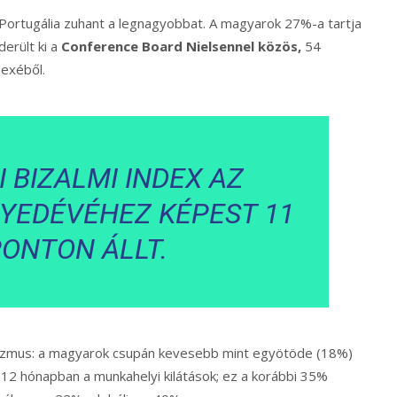
Portugália zuhant a legnagyobbat. A magyarok 27%-a tartja
derült ki a
Conference Board Nielsennel közös,
54
dexéből.
 BIZALMI INDEX AZ
YEDÉVÉHEZ KÉPEST 11
PONTON ÁLLT.
izmus: a magyarok csupán kevesebb mint egyötöde (18%)
 12 hónapban a munkahelyi kilátások; ez a korábbi 35%