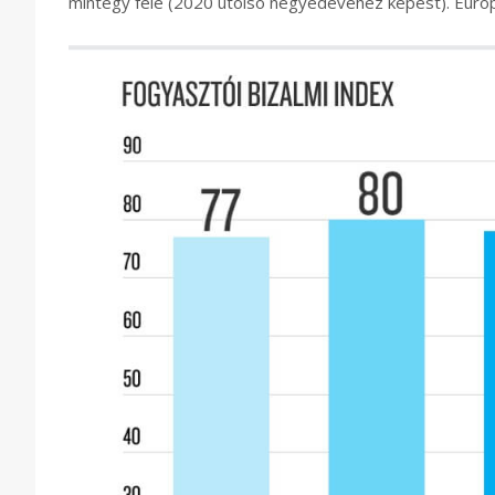
mintegy fele (2020 utolsó negyedévéhez képest). Euró