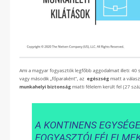
Ami a magyar fogyasztók legfőbb aggodalmait illeti: 40 s
vagy második „főparaként”, az
egészség
miatt a válas
munkahelyi biztonság
miatti félelem került fel (27 száz
A KONTINENS EGYSÉGE
FOGYASZTÓI FÉLELMEK