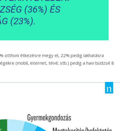
ZSÉG (36%) ÉS
G (23%).
0% otthoni étkezésre megy el, 22% pedig lakhatásra
tségekre (mobil, internet, tévé; stb.) pedig a havi büdzsé 8