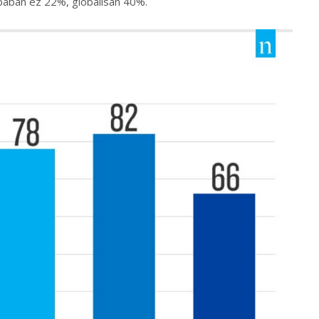
pában ez 22%, globálisan 40%.