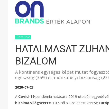
ONBRAND
–
Üzlet / Piac
HATALMASAT ZUHAN
ÉRTÉK
BIZALOM
ALAPON
A kontinens egységes képet mutat fogyasztó
egészség (36%) és munkahelyi biztonság (23
2020-07-23
A
Covid-19
pandémia hatására 2019 utolsó negyedév
bizalma világszerte
: 107-ről 92-re esett vissza;
Euró