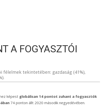
S
T A FOGYASZTÓI
i félelmek tekintetében: gazdaság (41%),
%).
éhez képest
globálisan 14 pontot zuhant a fogyasztók
pában
74 ponton állt 2020 második negyedévében.