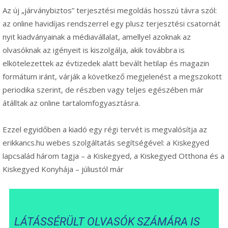
Az új „járványbiztos” terjesztési megoldás hosszú távra szól:
az online havidíjas rendszerrel egy plusz terjesztési csatornát
nyit kiadványainak a médiavállalat, amellyel azoknak az
olvasóknak az igényeit is kiszolgálja, akik továbbra is
elkötelezettek az évtizedek alatt bevált hetilap és magazin
formátum iránt, várják a következő megjelenést a megszokott
periodika szerint, de részben vagy teljes egészében már
átálltak az online tartalomfogyasztásra.
Ezzel egyidőben a kiadó egy régi tervét is megvalósítja az
erikkancs.hu webes szolgáltatás segítségével: a Kiskegyed
lapcsalád három tagja – a Kiskegyed, a Kiskegyed Otthona és a
Kiskegyed Konyhája – júliustól már
LÁTÁSSÉRÜLT OLVASÓK SZÁMÁRA IS