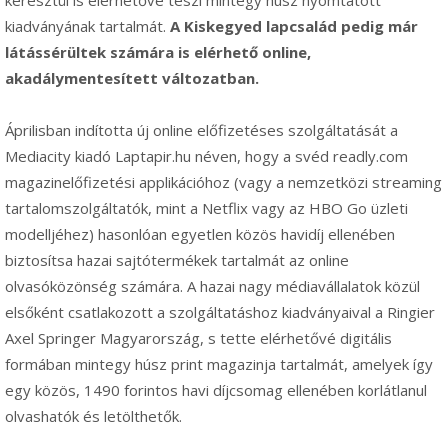
keresztül is elérhetővé teszi mintegy húsz nyomtatott
kiadványának tartalmát.
A Kiskegyed lapcsalád pedig már
látássérültek számára is elérhető online,
akadálymentesített változatban.
Áprilisban indította új online előfizetéses szolgáltatását a
Mediacity kiadó Laptapir.hu néven, hogy a svéd readly.com
magazinelőfizetési applikációhoz (vagy a nemzetközi streaming
tartalomszolgáltatók, mint a Netflix vagy az HBO Go üzleti
modelljéhez) hasonlóan egyetlen közös havidíj ellenében
biztosítsa hazai sajtótermékek tartalmát az online
olvasóközönség számára. A hazai nagy médiavállalatok közül
elsőként csatlakozott a szolgáltatáshoz kiadványaival a Ringier
Axel Springer Magyarország, s tette elérhetővé digitális
formában mintegy húsz print magazinja tartalmát, amelyek így
egy közös, 1490 forintos havi díjcsomag ellenében korlátlanul
olvashatók és letölthetők.