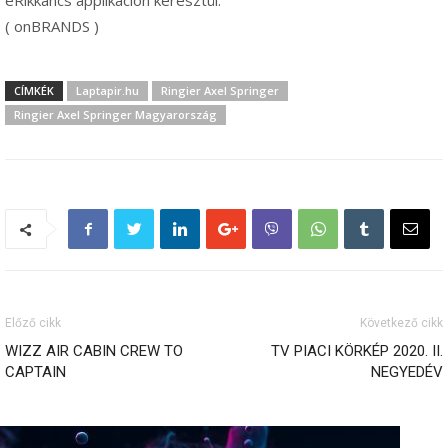
eRikkancs applikáción keresztül.
( onBRANDS )
CÍMKÉK
Laptapir.hu
Ringier Axel Springer
Ringier Axel Springer Magyarország
Előző cikk
Következő cikk
WIZZ AIR CABIN CREW TO
TV PIACI KÖRKÉP 2020. II.
CAPTAIN
NEGYEDÉV