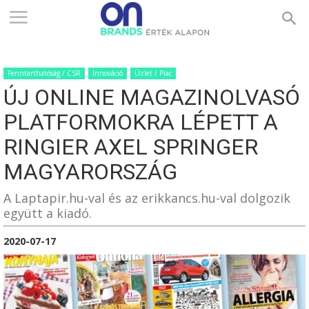
ONBRANDS
Fenntarthatóság / CSR
Innováció
Üzlet / Piac
–
ÚJ ONLINE MAGAZINOLVASÓ
PLATFORMOKRA LÉPETT A
ÉRTÉK
RINGIER AXEL SPRINGER
MAGYARORSZÁG
ALAPON
A Laptapir.hu-val és az erikkancs.hu-val dolgozik
együtt a kiadó.
2020-07-17