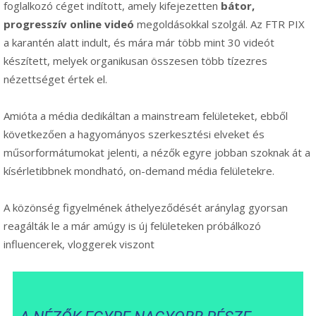
foglalkozó céget indított, amely kifejezetten
bátor,
progresszív online videó
megoldásokkal szolgál. Az FTR PIX
a karantén alatt indult, és mára már több mint 30 videót
készített, melyek organikusan összesen több tízezres
nézettséget értek el.
Amióta a média dedikáltan a mainstream felületeket, ebből
következően a hagyományos szerkesztési elveket és
műsorformátumokat jelenti, a nézők egyre jobban szoknak át a
kísérletibbnek mondható, on-demand média felületekre.
A közönség figyelmének áthelyeződését aránylag gyorsan
reagálták le a már amúgy is új felületeken próbálkozó
influencerek, vloggerek viszont