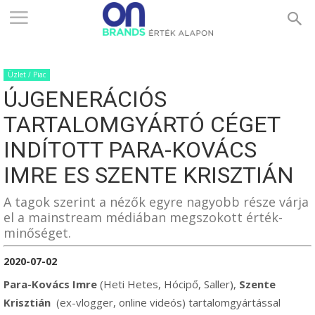
ONBRANDS
Üzlet / Piac
–
ÚJGENERÁCIÓS
TARTALOMGYÁRTÓ CÉGET
ÉRTÉK
INDÍTOTT PARA-KOVÁCS
IMRE ES SZENTE KRISZTIÁN
ALAPON
A tagok szerint a nézők egyre nagyobb része várja
el a mainstream médiában megszokott érték-
minőséget.
2020-07-02
Para-Kovács Imre
(Heti Hetes, Hócipő, Saller),
Szente
Krisztián
(ex-vlogger, online videós) tartalomgyártással