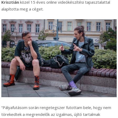
Krisztián
közel 15 éves online videókészítési tapasztalattal
alapította meg a céget.
“Pályafutásom során rengetegszer futottam bele, hogy nem
törekedtek a megrendelők az izgalmas, újító tartalmak