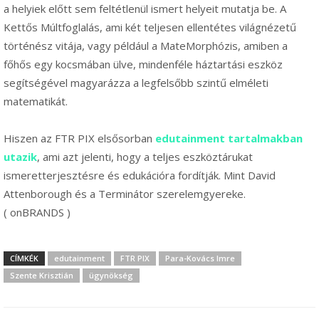
a helyiek előtt sem feltétlenül ismert helyeit mutatja be. A
Kettős Múltfoglalás, ami két teljesen ellentétes világnézetű
történész vitája, vagy például a MateMorphózis, amiben a
főhős egy kocsmában ülve, mindenféle háztartási eszköz
segítségével magyarázza a legfelsőbb szintű elméleti
matematikát.
Hiszen az FTR PIX elsősorban
edutainment tartalmakban
utazik
, ami azt jelenti, hogy a teljes eszköztárukat
ismeretterjesztésre és edukációra fordítják. Mint David
Attenborough és a Terminátor szerelemgyereke.
( onBRANDS )
CÍMKÉK
edutainment
FTR PIX
Para-Kovács Imre
Szente Krisztián
ügynökség