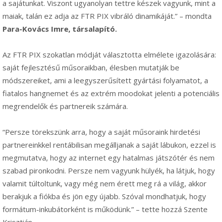
a sajátunkat. Viszont ugyanolyan tettre készek vagyunk, mint a
maiak, talán ez adja az FTR PIX vibráló dinamikáját.” – mondta
Para-Kovács Imre, társalapító.
Az FTR PIX szokatlan módját választotta elmélete igazolására:
saját fejlesztésű műsoraikban, élesben mutatják be
módszereiket, ami a leegyszerűsített gyártási folyamatot, a
fiatalos hangnemet és az extrém moodokat jelenti a potenciális
megrendelők és partnereik számára.
“Persze törekszünk arra, hogy a saját műsoraink hirdetési
partnereinkkel rentábilisan megálljanak a saját lábukon, ezzel is
megmutatva, hogy az internet egy hatalmas játszótér és nem
szabad pironkodni. Persze nem vagyunk hülyék, ha látjuk, hogy
valamit túltoltunk, vagy még nem érett meg rá a világ, akkor
berakjuk a fiókba és jön egy újabb. Szóval mondhatjuk, hogy
formátum-inkubátorként is működünk.” – tette hozzá Szente
Krisztián.