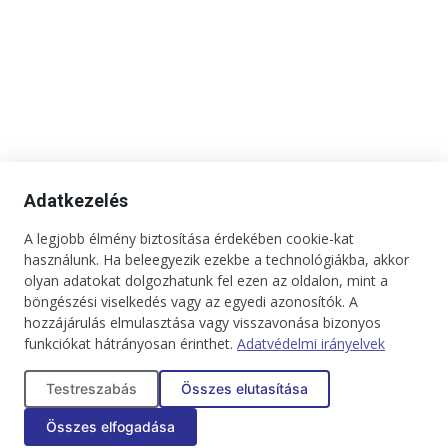
Adatkezelés
A legjobb élmény biztosítása érdekében cookie-kat
használunk. Ha beleegyezik ezekbe a technológiákba, akkor
olyan adatokat dolgozhatunk fel ezen az oldalon, mint a
böngészési viselkedés vagy az egyedi azonosítók. A
hozzájárulás elmulasztása vagy visszavonása bizonyos
funkciókat hátrányosan érinthet.
Adatvédelmi irányelvek
Kapcsolat
Impresszum
Médiaajánlat
Jogi tudnivalók
Testreszabás
Összes elutasítása
Adatkezelési tájékoztató
Összes elfogadása
Copyright © 2025. Minden jog fenntartva. onBRANDS