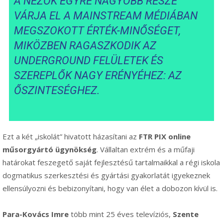
A NÉZŐK EGYRE NAGYOBB RÉSZE
VÁRJA EL A MAINSTREAM MÉDIÁBAN
MEGSZOKOTT ÉRTÉK-MINŐSÉGET,
MIKÖZBEN RAGASZKODIK AZ
UNDERGROUND FELÜLETEK ÉS
SZEREPLŐK NAGY ERÉNYÉHEZ: AZ
ŐSZINTESÉGHEZ.
Ezt a két „iskolát” hivatott házasítani az
FTR PIX online
műsorgyártó ügynökség
. Vállaltan extrém és a műfaji
határokat feszegető saját fejlesztésű tartalmaikkal a régi iskola
dogmatikus szerkesztési és gyártási gyakorlatát igyekeznek
ellensúlyozni és bebizonyítani, hogy van élet a dobozon kívül is.
Para-Kovács Imre
több mint 25 éves televíziós,
Szente