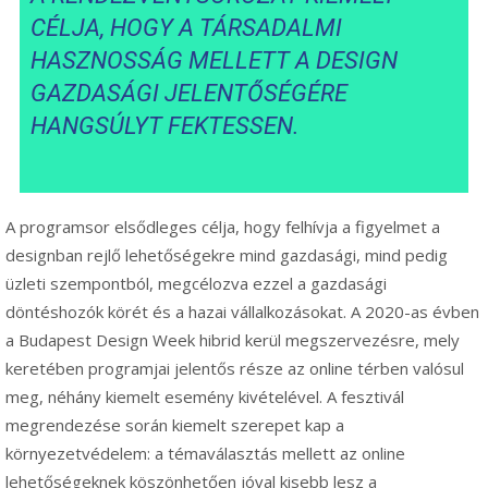
CÉLJA, HOGY A TÁRSADALMI
HASZNOSSÁG MELLETT A DESIGN
GAZDASÁGI JELENTŐSÉGÉRE
HANGSÚLYT FEKTESSEN.
A programsor elsődleges célja, hogy felhívja a figyelmet a
designban rejlő lehetőségekre mind gazdasági, mind pedig
üzleti szempontból, megcélozva ezzel a gazdasági
döntéshozók körét és a hazai vállalkozásokat. A 2020-as évben
a Budapest Design Week hibrid kerül megszervezésre, mely
keretében programjai jelentős része az online térben valósul
meg, néhány kiemelt esemény kivételével. A fesztivál
megrendezése során kiemelt szerepet kap a
környezetvédelem: a témaválasztás mellett az online
lehetőségeknek köszönhetően jóval kisebb lesz a