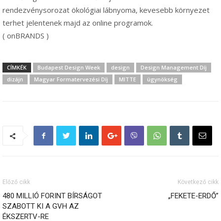
rendezvénysorozat ökológiai lábnyoma, kevesebb környezet
terhet jelentenek majd az online programok.
( onBRANDS )
CÍMKÉK
Budapest Design Week
design
Design Management Díj
dizájn
Magyar Formatervezési Díj
MITTE
ügynökség
Előző cikk
Következő cikk
480 MILLIÓ FORINT BÍRSÁGOT
„FEKETE-ERDŐ”
SZABOTT KI A GVH AZ
ÉKSZERTV-RE