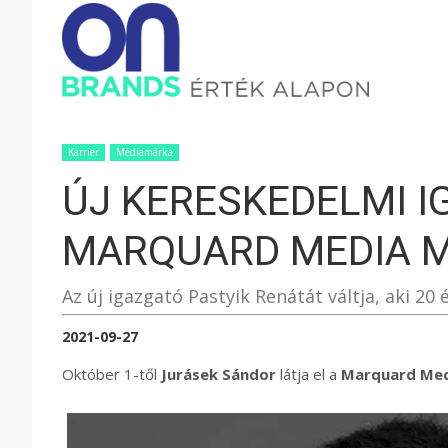
ONBRAND
–
Karrier
Médiamárka
ÚJ KERESKEDELMI I
ÉRTÉK
MARQUARD MEDIA 
ALAPON
Az új igazgató Pastyik Renátát váltja, aki 2
2021-09-27
Október 1-től
Jurásek Sándor
látja el a
Marquard Med