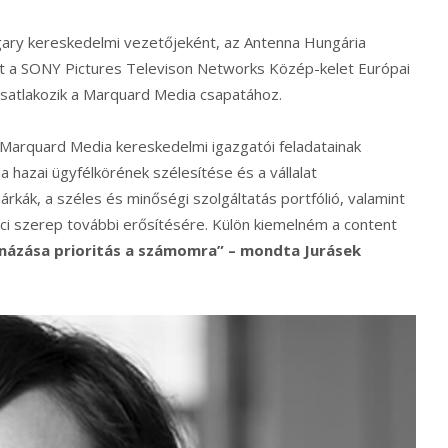
ry kereskedelmi vezetőjeként, az Antenna Hungária
nt a SONY Pictures Televison Networks Közép-kelet Európai
csatlakozik a Marquard Media csapatához.
arquard Media kereskedelmi igazgatói feladatainak
 hazai ügyfélkörének szélesítése és a vállalat
rkák, a széles és minőségi szolgáltatás portfólió, valamint
piaci szerep további erősítésére. Külön kiemelném a content
knázása prioritás a számomra” – mondta Jurásek