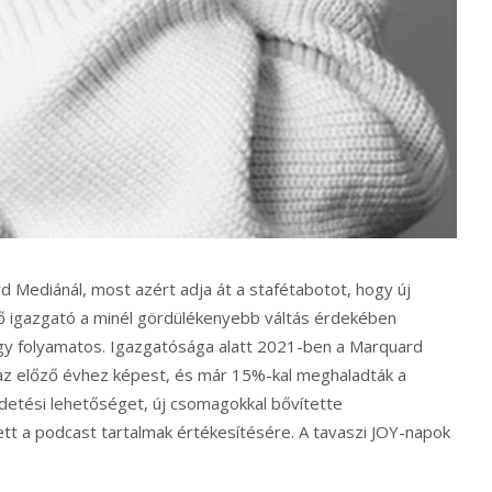
 Mediánál, most azért adja át a stafétabotot, hogy új
ző igazgató a minél gördülékenyebb váltás érdekében
így folyamatos. Igazgatósága alatt 2021-ben a Marquard
 az előző évhez képest, és már 15%-kal meghaladták a
hirdetési lehetőséget, új csomagokkal bővítette
ett a podcast tartalmak értékesítésére. A tavaszi JOY-napok