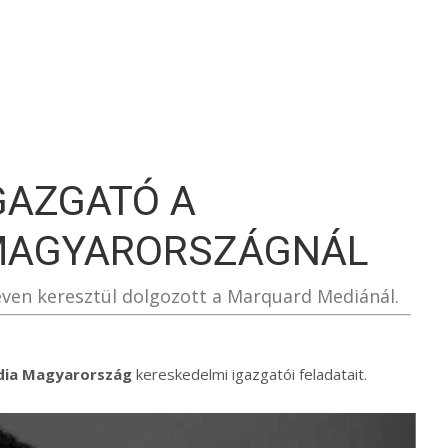
S
GAZGATÓ A
MAGYARORSZÁGNÁL
0 éven keresztül dolgozott a Marquard Mediánál.
ia Magyarország
kereskedelmi igazgatói feladatait.