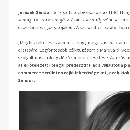
Jurásek Sándor
dolgozott többek között az HBO Hunga
MinDig TV Extra szolgáltatásának vezetőjeként, valami
disztribúciós igazgatójaként. A szakember októberben 
„Megtiszteltetés számomra, hogy megbízást kaptam a M
ellátására. Legfontosabb célkitűzésem a Marquard Media
szolgáltatásainak ügyfélközpontú fejlesztése. Az erős má
az elkötelezett kollégák predesztinálják a vállalatot a 
commerce területen rejlő lehetőségeket, ezek kia
Sándor.