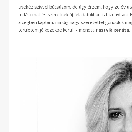
„Nehéz szívvel búcsúzom, de úgy érzem, hogy 20 év után
tudásomat és szeretnék új feladatokban is bizonyítani.
a cégben kaptam, mindig nagy szeretettel gondolok majd 
területem jó kezekbe kerül” – mondta
Pastyik Renáta.