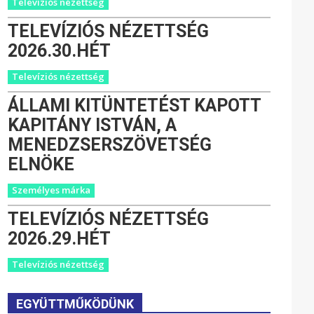
Televíziós nézettség
TELEVÍZIÓS NÉZETTSÉG
2026.30.HÉT
Televíziós nézettség
ÁLLAMI KITÜNTETÉST KAPOTT
KAPITÁNY ISTVÁN, A
MENEDZSERSZÖVETSÉG
ELNÖKE
Személyes márka
TELEVÍZIÓS NÉZETTSÉG
2026.29.HÉT
Televíziós nézettség
EGYÜTTMŰKÖDÜNK