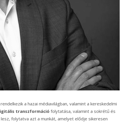
rendelkezik a hazai médiavilágban, valamint a kereskedelmi
igitális transzformáció
folytatása, valamint a sokrétű és
lesz, folytatva azt a munkát, amelyet elődje sikeresen