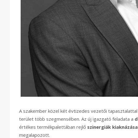
A szakember közel két évtizedes vezetői tapasztalattal 
terület több szegmensében. Az új igazgató feladata a
d
értékes termékpalettában rejlő
szinergiák kiaknázása
megalapozott.