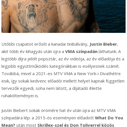
Utóbbi csapatot erősíti a kanadai tinibálvány,
Justin Bieber
,
akit több év kihagyás után újra a
VMA színpadán
láthatunk. A
legtöbb díjra jelölt popsztár, az év videója, az év előadója és a
legjobb együttműködés kategóriákban is esélyesnek számít.
Továbbá, mivel a 2021-es MTV VMA a New York-i Divathétre
esik, így sokak kedvenc előadói mellett helyet kapnak független
tervezők egyedi, soha nem látott, a díjátadó ihlette
ruhakölteményei is.
Justin Biebert sokak örömére hat év után újra az MTV VMA
színpadára lép: a 2015-ös eseményen előadott
What Do You
Mean?
után most
Skrillex-szel és Don Toliverrel közös