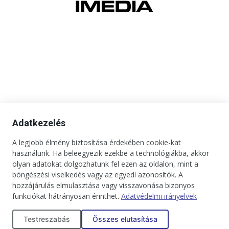
Adatkezelés
A legjobb élmény biztosítása érdekében cookie-kat
használunk. Ha beleegyezik ezekbe a technológiákba, akkor
olyan adatokat dolgozhatunk fel ezen az oldalon, mint a
böngészési viselkedés vagy az egyedi azonosítók. A
hozzájárulás elmulasztása vagy visszavonása bizonyos
funkciókat hátrányosan érinthet.
Adatvédelmi irányelvek
Kapcsolat
Impresszum
Médiaajánlat
Jogi tudnivalók
Testreszabás
Összes elutasítása
Adatkezelési tájékoztató