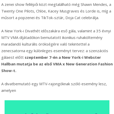
A zenei show fellépői közt megtalálható még Shawn Mendes, a
Twenty One Pilots, Chlöe, Kacey Musgraves és Lorde is, míg a
műsort a popzenei és TikTok-sztár, Doja Cat celebrálja.
A New York-i Divathét időszakára eső gála, valamint a 35 évnyi
MTV VMA díjátadókon bemutatott ikonikus ruhaköltemény
maradandó kulturális örökségére való tekintettel a
zenecsatorna egy különleges eseményt tervez: a szenzációs
gálaest előtt
szeptember 7-én a New York-i Webster
Hallban mutatja be az első VMA x New Generation Fashion
Show-t.
A divatbemutató egy MTV-rajongóknak szóló esemény lesz,
amelyen