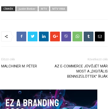
CÍMKÉK
Justin Bieber
MTV
MTV VMA
Előző cikk
Következő cikk
MALCHINER M. PÉTER
AZ E-COMMERCE JÖVŐJÉT MÁR
MOST A „DIGITÁLIS
BENNSZÜLÖTTEK” ÍRJÁK