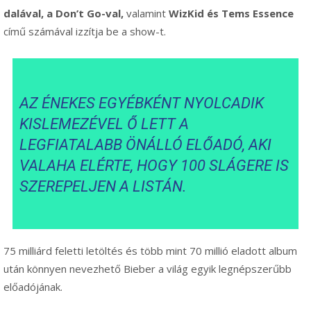
dalával, a Don’t Go-val,
valamint
WizKid és Tems Essence
című számával izzítja be a show-t.
AZ ÉNEKES EGYÉBKÉNT NYOLCADIK
KISLEMEZÉVEL Ő LETT A
LEGFIATALABB ÖNÁLLÓ ELŐADÓ, AKI
VALAHA ELÉRTE, HOGY 100 SLÁGERE IS
SZEREPELJEN A LISTÁN.
75 milliárd feletti letöltés és több mint 70 millió eladott album
után könnyen nevezhető Bieber a világ egyik legnépszerűbb
előadójának.