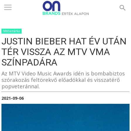
ONBRANDS
Médiamárka
–
JUSTIN BIEBER HAT ÉV UTÁN
TÉR VISSZA AZ MTV VMA
ÉRTÉK
SZÍNPADÁRA
Az MTV Video Music Awards idén is bombabiztos
szórakozás feltörekvő előadókkal és visszatérő
ALAPON
popveteránnal.
2021-09-06