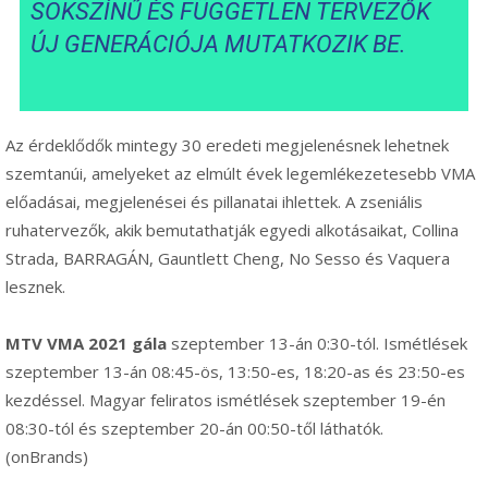
SOKSZÍNŰ ÉS FÜGGETLEN TERVEZŐK
ÚJ GENERÁCIÓJA MUTATKOZIK BE.
Az érdeklődők mintegy 30 eredeti megjelenésnek lehetnek
szemtanúi, amelyeket az elmúlt évek legemlékezetesebb VMA
előadásai, megjelenései és pillanatai ihlettek. A zseniális
ruhatervezők, akik bemutathatják egyedi alkotásaikat, Collina
Strada, BARRAGÁN, Gauntlett Cheng, No Sesso és Vaquera
lesznek.
MTV VMA 2021 gála
szeptember 13-án 0:30-tól. Ismétlések
szeptember 13-án 08:45-ös, 13:50-es, 18:20-as és 23:50-es
kezdéssel. Magyar feliratos ismétlések szeptember 19-én
08:30-tól és szeptember 20-án 00:50-től láthatók.
(onBrands)