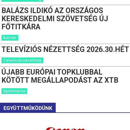
BALÁZS ILDIKÓ AZ ORSZÁGOS
KERESKEDELMI SZÖVETSÉG ÚJ
FŐTITKÁRA
Karrier
TELEVÍZIÓS NÉZETTSÉG 2026.30.HÉT
Televíziós nézettség
ÚJABB EURÓPAI TOPKLUBBAL
KÖTÖTT MEGÁLLAPODÁST AZ XTB
Sportmárka
EGYÜTTMŰKÖDÜNK