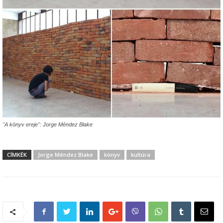
"A könyv ereje": Jorge Méndez Blake
CÍMKÉK
Jorge Méndez Blake
könyv
kultúra