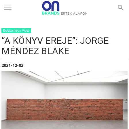
ONBRANDS
Érdekes kép / Videó
–
“A KÖNYV EREJE”: JORGE
MÉNDEZ BLAKE
ÉRTÉK
2021-12-02
ALAPON