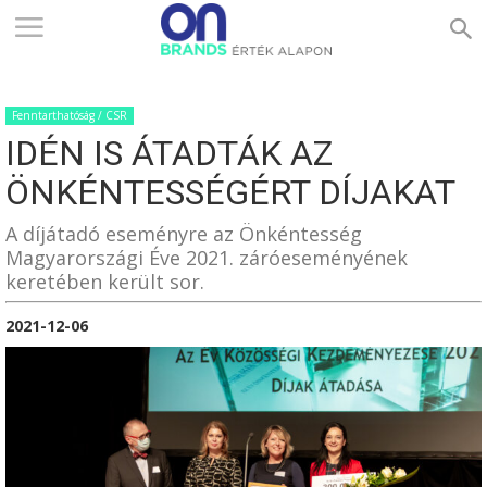
ONBRANDS
Fenntarthatóság / CSR
–
IDÉN IS ÁTADTÁK AZ
ÖNKÉNTESSÉGÉRT DÍJAKAT
ÉRTÉK
A díjátadó eseményre az Önkéntesség
Magyarországi Éve 2021. záróeseményének
keretében került sor.
ALAPON
2021-12-06