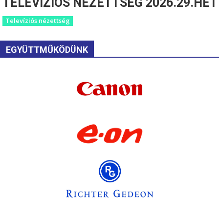
TELEVÍZIÓS NÉZETTSÉG 2026.29.HÉT
Televíziós nézettség
EGYÜTTMŰKÖDÜNK