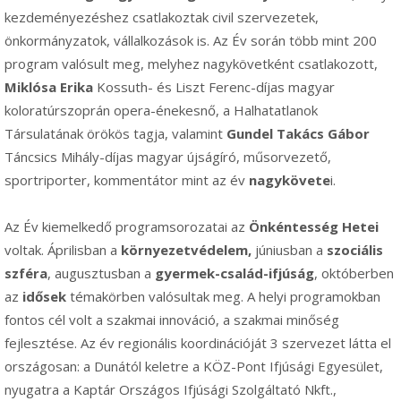
kezdeményezéshez csatlakoztak civil szervezetek,
önkormányzatok, vállalkozások is. Az Év során több mint 200
program valósult meg, melyhez nagykövetként csatlakozott,
Miklósa Erika
Kossuth- és Liszt Ferenc-díjas magyar
koloratúrszoprán opera-énekesnő, a Halhatatlanok
Társulatának örökös tagja, valamint
Gundel Takács Gábor
Táncsics Mihály-díjas magyar újságíró, műsorvezető,
sportriporter, kommentátor mint az év
nagykövete
i.
Az Év kiemelkedő programsorozatai az
Önkéntesség Hetei
voltak. Áprilisban a
környezetvédelem,
júniusban a
szociális
szféra
, augusztusban a
gyermek-család-ifjúság
, októberben
az
idősek
témakörben valósultak meg. A helyi programokban
fontos cél volt a szakmai innováció, a szakmai minőség
fejlesztése. Az év regionális koordinációját 3 szervezet látta el
országosan: a Dunától keletre a KÖZ-Pont Ifjúsági Egyesület,
nyugatra a Kaptár Országos Ifjúsági Szolgáltató Nkft.,