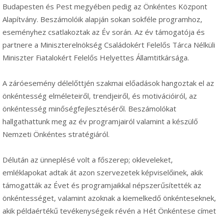
Budapesten és Pest megyében pedig az Önkéntes Központ
Alapítvány. Beszámolóik alapján sokan sokféle programhoz,
eseményhez csatlakoztak az Év során. Az év támogatója és
partnere a Miniszterelnökség Családokért Felelős Tárca Nélküli
Miniszter Fiatalokért Felelős Helyettes Államtitkársága.
A záróesemény délelőttjén szakmai előadások hangoztak el az
önkéntesség elméleteiről, trendjeiről, és motivációiról, az
önkéntesség minőségfejlesztéséről. Beszámolókat
hallgathattunk meg az év programjairól valamint a készülő
Nemzeti Önkéntes stratégiáról.
Délután az ünneplésé volt a főszerep; okleveleket,
emléklapokat adtak át azon szervezetek képviselőinek, akik
támogatták az Évet és programjaikkal népszerűsítették az
önkéntességet, valamint azoknak a kiemelkedő önkénteseknek,
akik példaértékű tevékenységeik révén a Hét Önkéntese címet