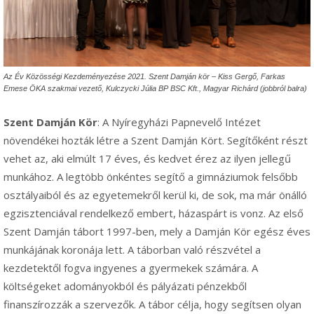
Az Év Közösségi Kezdeményezése 2021. Szent Damján kör – Kiss Gergő, Farkas
Emese ÖKA szakmai vezető, Kulczycki Júlia BP BSC Kft., Magyar Richárd (jobbról balra)
Szent Damján Kör
: A Nyíregyházi Papnevelő Intézet
növendékei hozták létre a Szent Damján Kört. Segítőként részt
vehet az, aki elmúlt 17 éves, és kedvet érez az ilyen jellegű
munkához. A legtöbb önkéntes segítő a gimnáziumok felsőbb
osztályaiból és az egyetemekről kerül ki, de sok, ma már önálló
egzisztenciával rendelkező embert, házaspárt is vonz. Az első
Szent Damján tábort 1997-ben, mely a Damján Kör egész éves
munkájának koronája lett. A táborban való részvétel a
kezdetektől fogva ingyenes a gyermekek számára. A
költségeket adományokból és pályázati pénzekből
finanszírozzák a szervezők. A tábor célja, hogy segítsen olyan