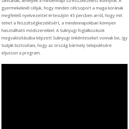
tanítanak, amelyek a mindennapi stresszkezelést könnyítik. A
gyermekeknél céljuk, hogy minden célcsoport a maga korának
megfelelő nyelvezettel értesüljön 45 percben arról, hogy mit
tehet a feszültségkezelésért, a mindennapokban könnyen
használható módszerekkel. A Sulinyugi foglalkozások
megvalósításába képzett Sulinyugi önkénteseket vonnak be, így
tudják biztosítani, hogy az ország bármely településére
eljusson a program.