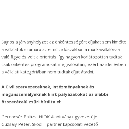
Sajnos a járványhelyzet az önkéntességért díjakat sem kímélte
a vállalatok számára az elmúlt időszakban a munkavállalóikra
való figyelés volt a prioritás, így nagyon korlátozottan tudtak
csak önkéntes programokat megvalósítani, ezért az idei évben
a vállalati kategóriában nem tudtak díjat átadni.
A Civil szervezeteknek, intézményeknek és
magánszemélyeknek kiírt pályázatokat az alábbi
összetételű zsűri bírálta el:
Gerencsér Balázs, NIOK Alapítvány ügyvezetője
Guzsaly Péter, Skool – partner kapcsolati vezető