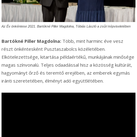
Az Év önkéntese 2021. Bartókné Piller Magdolna, Tóbiás László a zsűri képviseletében
Bartókné Piller Magdolna:
Több, mint harminc éve vesz
részt önkéntesként Pusztaszabolcs közéletében.
Elkötelezettsége, kitartása példaértékű, munkájának minősége
magas színvonalú. Teljes odaadással hisz a közösség kultúrát,
hagyományt őrző és teremtő erejében, az emberek egymás
iránti szeretetében, élményt adó együttlétében.