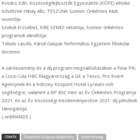
Kovács Edit, Közösségfejlesztők Egyesülete (KÖFE) elnöke
Scholtzné Hibay Alíz, TESZÜNK Szenior Önkéntes Klub
vezetője
Szokoli Erzsébet, KRE SZMDI oktatója, Szenior önkéntes
programok elindítója
Tóbiás László, Károli Gáspár Református Egyetem főiskolai
docense
A záróesemény és a díj program megvalósításában a Flow PR,
a Coca-Cola HBC Magyarország a GE a Tesco, Pro Event
Agencynek és a Kölcsey Központ Hotel Lyceum volt
segítségre, valamint a BP BSC mint az Év Önkéntes Programja
2021. és az Év Közösségi Kezdeményezése 2021. díj pénzbeli
támogatója.
( onBRANDS )
CÍMKÉK
Önkéntes Központ Alapítvány
önkéntesség