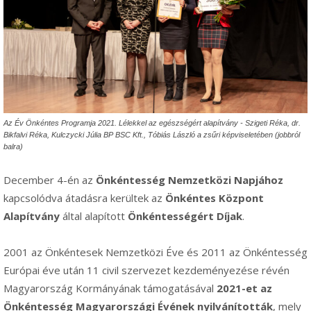
Az Év Önkéntes Programja 2021. Lélekkel az egészségért alapítvány - Szigeti Réka, dr.
Bikfalvi Réka, Kulczycki Júlia BP BSC Kft., Tóbiás László a zsűri képviseletében (jobbról
balra)
December 4-én az
Önkéntesség Nemzetközi Napjához
kapcsolódva átadásra kerültek az
Önkéntes Központ
Alapítvány
által alapított
Önkéntességért Díjak
.
2001 az Önkéntesek Nemzetközi Éve és 2011 az Önkéntesség
Európai éve után 11 civil szervezet kezdeményezése révén
Magyarország Kormányának támogatásával
2021-et az
Önkéntesség Magyarországi Évének nyilvánították
, mely