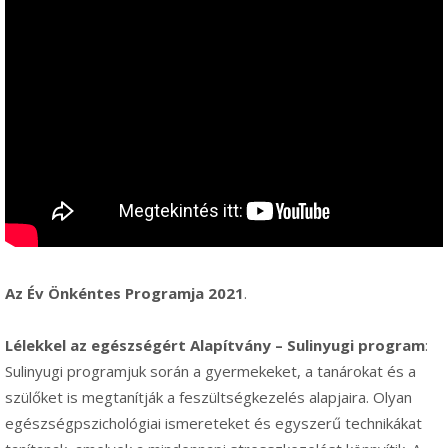
Az Év Önkéntes Programja 2021
.
Lélekkel az egészségért Alapítvány – Sulinyugi program
:
Sulinyugi programjuk során a gyermekeket, a tanárokat és a
szülőket is megtanítják a feszültségkezelés alapjaira. Olyan
egészségpszichológiai ismereteket és egyszerű technikákat