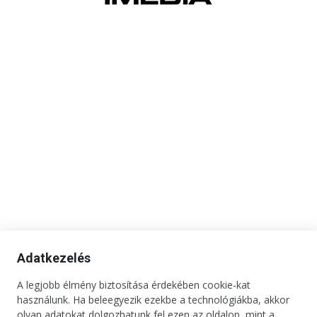
Adatkezelés
A legjobb élmény biztosítása érdekében cookie-kat
Kapcsolat
Impresszum
Médiaajánlat
Jogi tudnivalók
használunk. Ha beleegyezik ezekbe a technológiákba, akkor
Adatkezelési tájékoztató
olyan adatokat dolgozhatunk fel ezen az oldalon, mint a