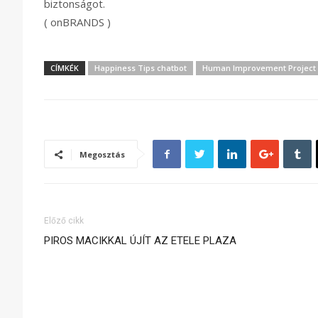
biztonságot.
( onBRANDS )
CÍMKÉK
Happiness Tips chatbot
Human Improvement Project
Megosztás
Előző cikk
PIROS MACIKKAL ÚJÍT AZ ETELE PLAZA