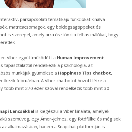
nteraktív, párkapcsolati tematikájú funkciókat kínálva
ncsék, matricacsomagok, egy boldogságtippeket és
tbot is szerepel, amely arra ösztönzi a felhasználókat, hogy
eretlek.
uten Viber együttműködött a
Human Improvement
 tapasztalattal rendelkezik a pszichológia, az
 Közös munkájuk gyümölcse a
Happiness Tips chatbot
,
lentkezik februárban. A Viber chatbotot hozott létre a
ely több mint 270 ezer szóval rendelkezik több mint 30
napi Lencsékkel
is kiegészül a Viber kínálata, amelyek
alakú szemüveg, egy Ámor-jelmez, egy fotófülke és még sok
az alkalmazásban, hanem a Snapchat platformján is