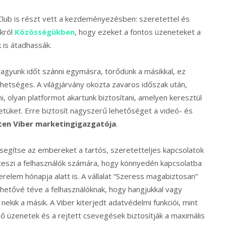
Club is részt vett a kezdeményezésben: szeretettel és
ikról
Közösségükben
, hogy ezeket a fontos üzeneteket a
 is átadhassák.
vagyunk időt szánni egymásra, törődünk a másikkal, ez
hetséges. A világjárvány okozta zavaros időszak után,
, olyan platformot akartunk biztosítani, amelyen keresztül
tüket. Erre biztosít nagyszerű lehetőséget a videó- és
uten Viber marketingigazgatója
.
 segítse az embereket a tartós, szeretetteljes kapcsolatok
 teszi a felhasználók számára, hogy könnyedén kapcsolatba
elem hónapja alatt is. A vállalat “Szeress magabiztosan”
tővé téve a felhasználóknak, hogy hangjukkal vagy
ekik a másik. A Viber kiterjedt adatvédelmi funkciói, mint
nő üzenetek és a rejtett csevegések biztosítják a maximális