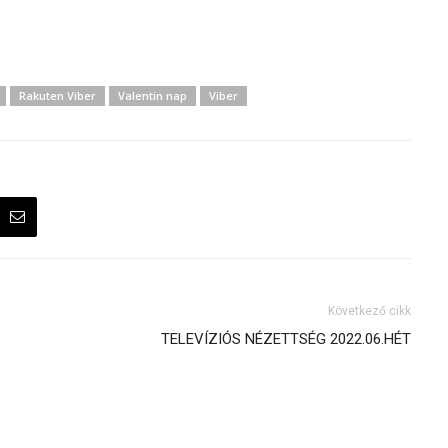
Rakuten Viber
Valentin nap
Viber
Következő cikk
TELEVÍZIÓS NÉZETTSÉG 2022.06.HÉT