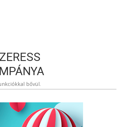
S
SZERESS
AMPÁNYA
unkciókkal bővül.