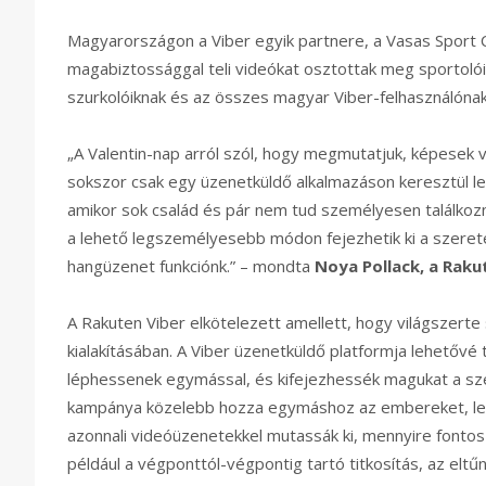
Magyarországon a Viber egyik partnere, a Vasas Sport 
magabiztossággal teli videókat osztottak meg sportoló
szurkolóiknak és az összes magyar Viber-felhasználónak
„A Valentin-nap arról szól, hogy megmutatjuk, képesek 
sokszor csak egy üzenetküldő alkalmazáson keresztül le
amikor sok család és pár nem tud személyesen találkozni
a lehető legszemélyesebb módon fejezhetik ki a szerete
hangüzenet funkciónk.” – mondta
Noya Pollack, a Rak
A Rakuten Viber elkötelezett amellett, hogy világszerte
kialakításában. A Viber üzenetküldő platformja lehetővé
léphessenek egymással, és kifejezhessék magukat a szer
kampánya közelebb hozza egymáshoz az embereket, lehe
azonnali videóüzenetekkel mutassák ki, mennyire fontos n
például a végponttól-végpontig tartó titkosítás, az eltű