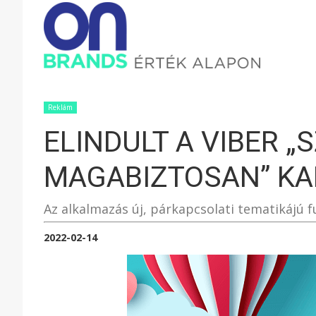
ONBRAND
–
Reklám
ELINDULT A VIBER „
ÉRTÉK
MAGABIZTOSAN” K
ALAPON
Az alkalmazás új, párkapcsolati tematikájú f
2022-02-14