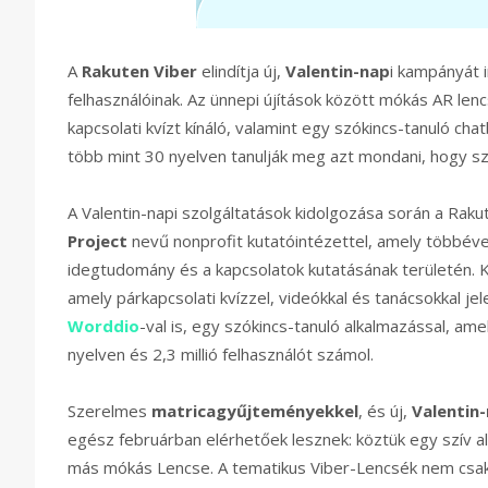
A
Rakuten Viber
elindítja új,
Valentin-nap
i kampányát i
felhasználóinak. Az ünnepi újítások között mókás AR le
kapcsolati kvízt kínáló, valamint egy szókincs-tanuló cha
több mint 30 nyelven tanulják meg azt mondani, hogy sz
A Valentin-napi szolgáltatások kidolgozása során a Rak
Project
nevű nonprofit kutatóintézettel, amely többéves
idegtudomány és a kapcsolatok kutatásának területén.
amely párkapcsolati kvízzel, videókkal és tanácsokkal je
Worddio
-val is, egy szókincs-tanuló alkalmazással, am
nyelven és 2,3 millió felhasználót számol.
Szerelmes
matricagyűjteményekkel
, és új,
Valentin-
egész februárban elérhetőek lesznek: köztük egy szív 
más mókás Lencse. A tematikus Viber-Lencsék nem csak 