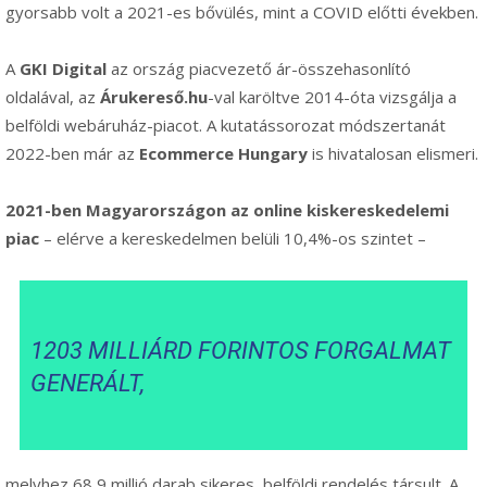
gyorsabb volt a 2021-es bővülés, mint a COVID előtti években.
A
GKI Digital
az ország piacvezető ár-összehasonlító
oldalával, az
Árukereső.hu
-val karöltve 2014-óta vizsgálja a
belföldi webáruház-piacot. A kutatássorozat módszertanát
2022-ben már az
Ecommerce Hungary
is hivatalosan elismeri.
2021-ben
Magyarországon az online kiskereskedelemi
piac
– elérve a kereskedelmen belüli 10,4%-os szintet –
1203 MILLIÁRD FORINTOS FORGALMAT
GENERÁLT,
melyhez 68,9 millió darab sikeres, belföldi rendelés társult. A