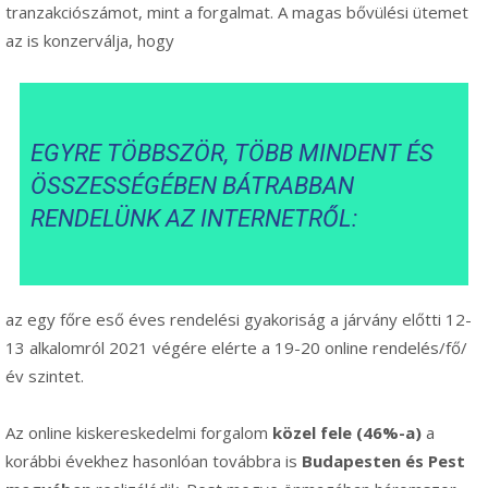
tranzakciószámot, mint a forgalmat. A magas bővülési ütemet
az is konzerválja, hogy
EGYRE TÖBBSZÖR, TÖBB MINDENT ÉS
ÖSSZESSÉGÉBEN BÁTRABBAN
RENDELÜNK AZ INTERNETRŐL:
az egy főre eső éves rendelési gyakoriság a járvány előtti 12-
13 alkalomról 2021 végére elérte a 19-20 online rendelés/fő/
év szintet.
Az online kiskereskedelmi forgalom
közel fele (46%-a)
a
korábbi évekhez hasonlóan továbbra is
Budapesten és Pest