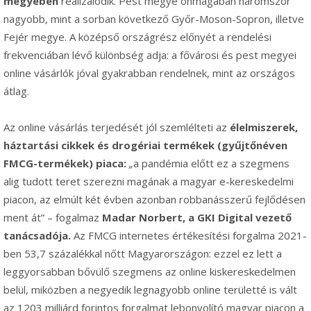
megyében
realizálódik. Pest megye önmagában háromszor
nagyobb, mint a sorban következő Győr-Moson-Sopron, illetve
Fejér megye. A középső országrész előnyét a rendelési
frekvenciában lévő különbség adja: a fővárosi és pest megyei
online vásárlók jóval gyakrabban rendelnek, mint az országos
átlag.
Az online vásárlás terjedését jól szemlélteti az
élelmiszerek,
háztartási cikkek és drogériai termékek (gyűjtőnéven
FMCG-termékek) piaca:
„
a pandémia előtt ez a szegmens
alig tudott teret szerezni magának a magyar e-kereskedelmi
piacon, az elmúlt két évben azonban robbanásszerű fejlődésen
ment át” – fogalmaz
Madar Norbert, a GKI Digital vezető
tanácsadója.
Az FMCG internetes értékesítési forgalma 2021-
ben 53,7 százalékkal nőtt Magyarországon: ezzel ez lett a
leggyorsabban bővülő szegmens az online kiskereskedelmen
belül, miközben a negyedik legnagyobb online területté is vált
az 1203 milliárd forintos forgalmat lebonyolító magyar piacon a