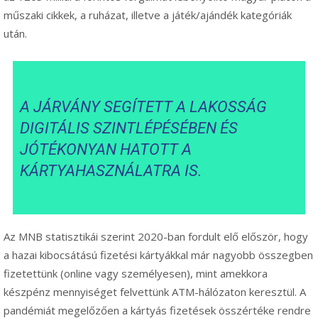
műszaki cikkek, a ruházat, illetve a játék/ajándék kategóriák
után.
A JÁRVÁNY SEGÍTETT A LAKOSSÁG
DIGITÁLIS SZINTLÉPÉSÉBEN ÉS
JÓTÉKONYAN HATOTT A
KÁRTYAHASZNÁLATRA IS.
Az MNB statisztikái szerint 2020-ban fordult elő először, hogy
a hazai kibocsátású fizetési kártyákkal már nagyobb összegben
fizetettünk (online vagy személyesen), mint amekkora
készpénz mennyiséget felvettünk ATM-hálózaton keresztül. A
pandémiát megelőzően a kártyás fizetések összértéke rendre