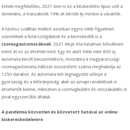
Ennek megfelelően, 2021-ben is ez a kézbesítési típus volt a
domináns, a tranzakciók 74%-át kérték ily módon a vásárlók.
A házhoz szállítás mellett azonban egyre több figyelmet
szentelnek a futárszolgálatok és a kereskedők is a
csomagautomatáknak
: 2021 eleje óta hatalmas bővülésen
ment át ez az átvételi mód. Egy év alatt több mint 800 új
automata került beüzemelésre, mostanra a magyarországi
csomagautomata-hálózat összesített száma meghaladja az
1250 darabot. Az automata két legnagyobb előnye a
gyorsaság és a kétirányúság: akár az aznapi rendelések is
átvehetők benne, miközben a csomagküldés és visszaküldés is
jóval egyszerűbb általuk.
A pandémia közvetlen és közvetett hatásai az online
kiskereskedelemre