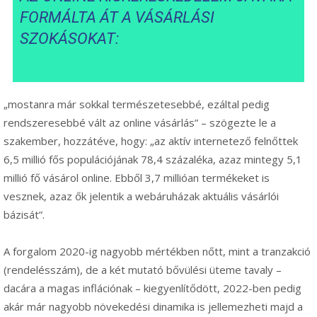
FORMÁLTA ÁT A VÁSÁRLÁSI
SZOKÁSOKAT:
„mostanra már sokkal természetesebbé, ezáltal pedig
rendszeresebbé vált az online vásárlás” – szögezte le a
szakember, hozzátéve, hogy: „az aktív internetező felnőttek
6,5 millió fős populációjának 78,4 százaléka, azaz mintegy 5,1
millió fő vásárol online. Ebből 3,7 millióan termékeket is
vesznek, azaz ők jelentik a webáruházak aktuális vásárlói
bázisát”.
A forgalom 2020-ig nagyobb mértékben nőtt, mint a tranzakció
(rendelésszám), de a két mutató bővülési üteme tavaly –
dacára a magas inflációnak – kiegyenlítődött, 2022-ben pedig
akár már nagyobb növekedési dinamika is jellemezheti majd a