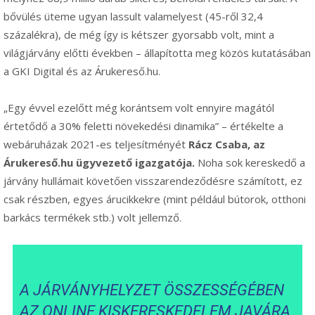
bővülés üteme ugyan lassult valamelyest (45-ről 32,4
százalékra), de még így is kétszer gyorsabb volt, mint a
világjárvány előtti években – állapította meg közös kutatásában
a GKI Digital és az Árukereső.hu.
„Egy évvel ezelőtt még korántsem volt ennyire magától
értetődő a 30% feletti növekedési dinamika” – értékelte a
webáruházak 2021-es teljesítményét
Rácz Csaba, az
Árukereső.hu ügyvezető igazgatója.
Noha sok kereskedő a
járvány hullámait követően visszarendeződésre számított, ez
csak részben, egyes árucikkekre (mint például bútorok, otthoni
barkács termékek stb.) volt jellemző.
A JÁRVÁNYHELYZET ÖSSZESSÉGÉBEN
AZ ONLINE KISKERESKEDELEM JAVÁRA