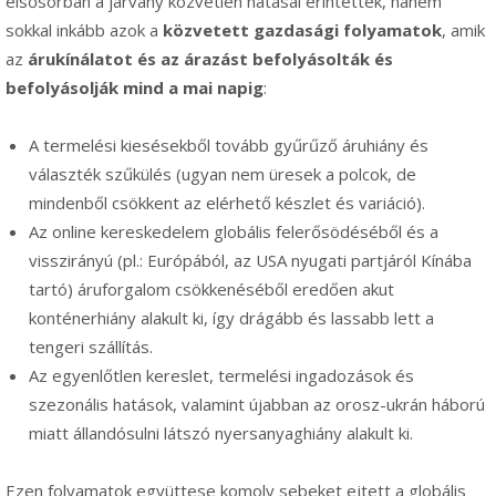
elsősorban a járvány közvetlen hatásai érintették, hanem
sokkal inkább azok a
közvetett gazdasági folyamatok
, amik
az
árukínálatot és az árazást befolyásolták és
befolyásolják mind a mai napig
:
A termelési kiesésekből tovább gyűrűző áruhiány és
választék szűkülés (ugyan nem üresek a polcok, de
mindenből csökkent az elérhető készlet és variáció).
Az online kereskedelem globális felerősödéséből és a
visszirányú (pl.: Európából, az USA nyugati partjáról Kínába
tartó) áruforgalom csökkenéséből eredően akut
konténerhiány alakult ki, így drágább és lassabb lett a
tengeri szállítás.
Az egyenlőtlen kereslet, termelési ingadozások és
szezonális hatások, valamint újabban az orosz-ukrán háború
miatt állandósulni látszó nyersanyaghiány alakult ki.
Ezen folyamatok együttese komoly sebeket ejtett a globális