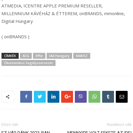
ATMEDIA, ICENTRE APPLE PREMIUM RESELLER,
MILLENNIUM KÁVÉHÁZ & ÉTTEREM, onBRANDS, mmonline,
Digital Hungary
( onBRANDS )
CÍMKÉK
ACG
Effie
IAA Hungary
MAKSZ
Ökumenikus Segélyszervezet
Előző cikk
Következő cikk
EZ VÁR RÁNK 2023-BAN
MENNYIRE VOLT FEKETE AZ IDEI