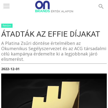
ONBRANDS
Reklám
–
ÁTADTÁK AZ EFFIE DÍJAKAT
A Platina Zsűri döntése értelmében az
ÉRTÉK
Ökumenikus Segélyszervezet és az ACG társadalmi
célú kampánya érdemelte ki a legjobbnak járó
elismerést.
ALAPON
2022-12-01