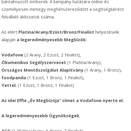
bántalmazott emberek. A kampány hatására online és
személyesen mintegy meghétszereződött a segítségkérést
felvállaló áldozatok száma.
Az elért
Platina/Arany/Ezüst/Bronz/Finalist
helyezéseik
alapján
a legeredményesebb Megbízók:
Vodafone
(2 Arany, 2 Ezüst, 2 Finalist),
Ökumenikus Segélyszervezet
(1 Platina/Arany),
Országos Mentőszolgálat Alapítvány
(1 Arany, 1 Bronz),
foodpanda
(1 Ezüst, 1 Bronz, 1 Finalist),
Yettel.
(1 Ezüst, 1 Bronz, 1 Finalist)
Az idei Effie „Év Megbízója” címet a Vodafone nyerte el.
A legeredményesebb Ügynökségek
:
ACG
(1 Platina/Arany, 1 Bronz, 7 Finalist),