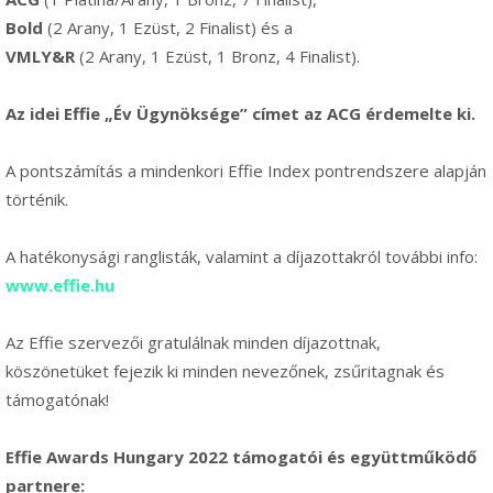
Bold
(2 Arany, 1 Ezüst, 2 Finalist) és a
VMLY&R
(2 Arany, 1 Ezüst, 1 Bronz, 4 Finalist).
Az idei Effie „Év Ügynöksége” címet az ACG érdemelte ki.
A pontszámítás a mindenkori Effie Index pontrendszere alapján
történik.
A hatékonysági ranglisták, valamint a díjazottakról további info:
www.effie.hu
Az Effie szervezői gratulálnak minden díjazottnak,
köszönetüket fejezik ki minden nevezőnek, zsűritagnak és
támogatónak!
Effie Awards Hungary 2022 támogatói és együttműködő
partnere: