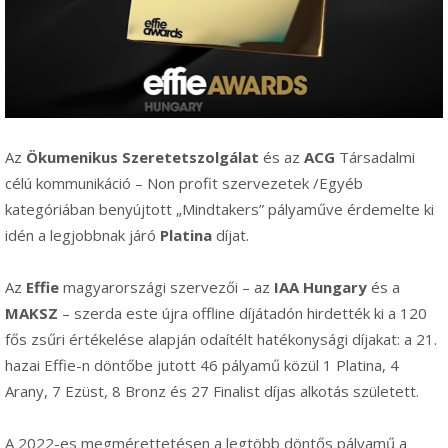
Az
Ökumenikus Szeretetszolgálat
és az
ACG
Társadalmi
célú kommunikáció – Non profit szervezetek /Egyéb
kategóriában benyújtott „Mindtakers” pályaműve érdemelte ki
idén a legjobbnak járó
Platina
díjat.
Az
Effie
magyarországi szervezői – az
IAA Hungary
és a
MAKSZ
– szerda este újra offline díjátadón hirdették ki a 120
fős zsűri értékelése alapján odaítélt hatékonysági díjakat: a 21.
hazai Effie-n döntőbe jutott 46 pályamű közül 1 Platina, 4
Arany, 7 Ezüst, 8 Bronz és 27 Finalist díjas alkotás született.
A 2022-es megmérettetésen a legtöbb döntős pályamű a