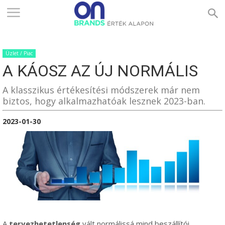
ONBRANDS
Üzlet / Piac
–
A KÁOSZ AZ ÚJ NORMÁLIS
A klasszikus értékesítési módszerek már nem
ÉRTÉK
biztos, hogy alkalmazhatóak lesznek 2023-ban.
2023-01-30
ALAPON
A
tervezhetetlenség
vált normálissá mind beszállítói