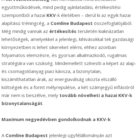
együttműködések, mind pedig ajánlatadási, értékesítési
szempontból a hazai
KKV
-k életében – derül ki az egyik hazai
alapítású tréningcég, a
Comline Budapest
összefoglalójából.
Még mindig vannak az
értékesítés
területén kiaknázatlan
lehetőségek, amelyekkel a jelenlegi, kihívásokkal teli gazdasági
környezetben is lehet sikereket elérni, ehhez azonban
folyamatos elemzésre, és gyorsan alkalmazkodó, rugalmas
stratégiára van szükség. Mindemellett színesíti a képet az alap-
és csomagolóanyag piaci káosza, a bizonytalan,
kiszámíthatatlan árak, az energiaválság okozta elszálló
költségek és a forint mélyrepülése, a két számjegyű inflációról
már nem is beszélve, mely
tovább növelheti a hazai KKV-k
bizonytalanságát
.
Maximum negyedévben gondolkodnak a KKV-k
A
Comline Budapest
jelenlegi ügyfélállományán azt