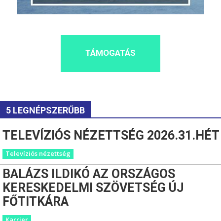
TÁMOGATÁS
5 LEGNÉPSZERŰBB
TELEVÍZIÓS NÉZETTSÉG 2026.31.HÉT
Televíziós nézettség
BALÁZS ILDIKÓ AZ ORSZÁGOS
KERESKEDELMI SZÖVETSÉG ÚJ
FŐTITKÁRA
Karrier