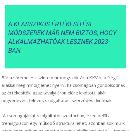
A KLASSZIKUS ÉRTÉKESÍTÉSI
MÓDSZEREK MÁR NEM BIZTOS, HOGY
ALKALMAZHATÓAK LESZNEK 2023-
BAN.
Bár az áremelést szinte már megszokták a KKV-k, a “régi”
árakkal még mindig lehet nyerni, ha csomagban gondolkodnak
az értékesítők, azaz tavalyi áron előre lekötött, akár
negyedéves, féléves szolgáltatási szerződést kínálnak.
“A csomagajánlat szolgáltatói szektorban, ezen belül a
tréningpiacon egy működő struktúra lehet, azonban sok múlik
azon, hogy milyen az adott partner globális helyzete.” – mondta