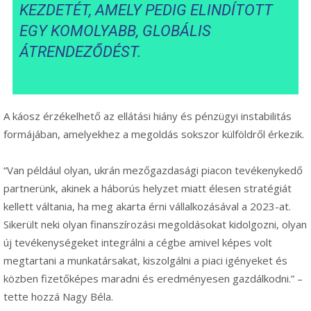
KEZDETÉT, AMELY PEDIG ELINDÍTOTT
EGY KOMOLYABB, GLOBÁLIS
ÁTRENDEZŐDÉST.
A káosz érzékelhető az ellátási hiány és pénzügyi instabilitás
formájában, amelyekhez a megoldás sokszor külföldről érkezik.
“Van például olyan, ukrán mezőgazdasági piacon tevékenykedő
partnerünk, akinek a háborús helyzet miatt élesen stratégiát
kellett váltania, ha meg akarta érni vállalkozásával a 2023-at.
Sikerült neki olyan finanszírozási megoldásokat kidolgozni, olyan
új tevékenységeket integrálni a cégbe amivel képes volt
megtartani a munkatársakat, kiszolgálni a piaci igényeket és
közben fizetőképes maradni és eredményesen gazdálkodni.” –
tette hozzá Nagy Béla.