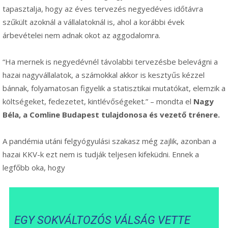
tapasztalja, hogy az éves tervezés negyedéves időtávra
szűkült azoknál a vállalatoknál is, ahol a korábbi évek
árbevételei nem adnak okot az aggodalomra.
“Ha mernek is negyedévnél távolabbi tervezésbe belevágni a
hazai nagyvállalatok, a számokkal akkor is kesztyűs kézzel
bánnak, folyamatosan figyelik a statisztikai mutatókat, elemzik a
költségeket, fedezetet, kintlévőségeket.” – mondta el
Nagy
Béla, a Comline Budapest tulajdonosa és vezető trénere.
A pandémia utáni felgyógyulási szakasz még zajlik, azonban a
hazai KKV-k ezt nem is tudják teljesen kifeküdni. Ennek a
legfőbb oka, hogy
EGY SOKVÁLTOZÓS VÁLSÁG VETTE