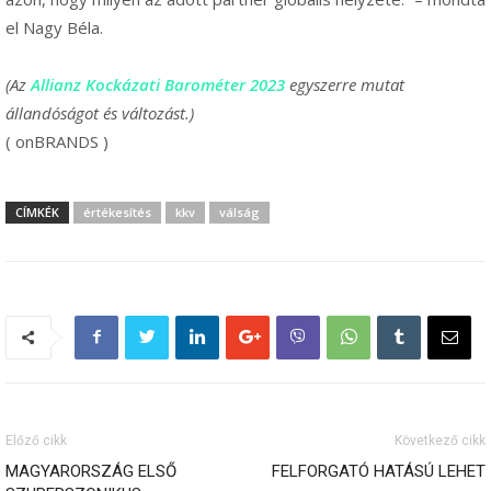
el Nagy Béla.
(Az
Allianz Kockázati Barométer 2023
egyszerre mutat
állandóságot és változást.)
( onBRANDS )
CÍMKÉK
értékesítés
kkv
válság
Előző cikk
Következő cikk
MAGYARORSZÁG ELSŐ
FELFORGATÓ HATÁSÚ LEHET