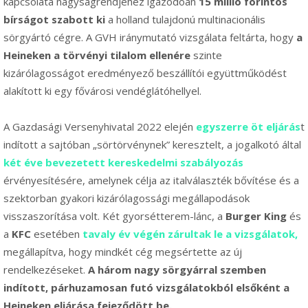
kapcsolata nagyságrendjéhez igazodóan
15 millió forintos
bírságot szabott ki
a holland tulajdonú multinacionális
sörgyártó cégre. A GVH iránymutató vizsgálata feltárta, hogy
a
Heineken a törvényi tilalom ellenére
szinte
kizárólagosságot eredményező beszállítói együttműködést
alakított ki egy fővárosi vendéglátóhellyel.
A Gazdasági Versenyhivatal 2022 elején
egyszerre öt eljárás
t
indított a sajtóban „sörtörvénynek” keresztelt, a jogalkotó által
két éve bevezetett kereskedelmi szabályozás
érvényesítésére, amelynek célja az italválaszték bővítése és a
szektorban gyakori kizárólagossági megállapodások
visszaszorítása volt. Két gyorsétterem-lánc, a
Burger King
és
a
KFC
esetében
tavaly év végén zárultak le a vizsgálatok,
megállapítva, hogy mindkét cég megsértette az új
rendelkezéseket.
A három nagy sörgyárral szemben
indított, párhuzamosan futó vizsgálatokból elsőként a
Heineken eljárása fejeződött be.