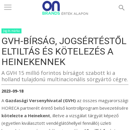
ONBRANDS
Jog és márka
–
GVH-BÍRSÁG, JOGSÉRTÉSTŐL
ELTILTÁS ÉS KÖTELEZÉS A
ÉRTÉK
HEINEKENNEK
A GVH 15 millió forintos bírságot szabott ki a
holland tulajdonú multinacionális sörgyártó cégre.
ALAPON
2023-09-18
A
Gazdasági Versenyhivatal (GVH)
az összes magyarországi
HORECA partnerét érintő belső kontrollprogram bevezetésére
kötelezte a
Heinekent
, illetve a vizsgálat tárgyát képező
(egyetlen kiválasztott vendéglátóhellyel fennálló) üzleti