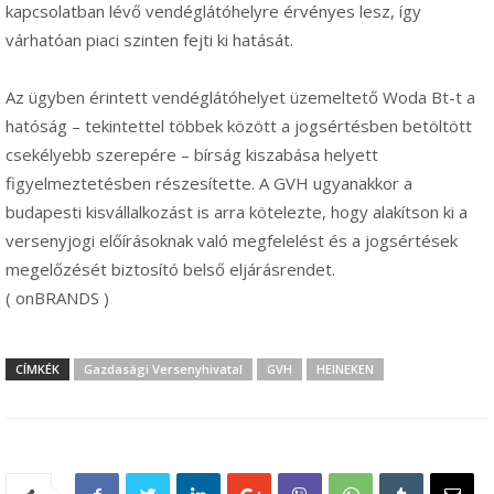
kapcsolatban lévő vendéglátóhelyre érvényes lesz, így
várhatóan piaci szinten fejti ki hatását.
Az ügyben érintett vendéglátóhelyet üzemeltető Woda Bt-t a
hatóság – tekintettel többek között a jogsértésben betöltött
csekélyebb szerepére – bírság kiszabása helyett
figyelmeztetésben részesítette. A GVH ugyanakkor a
budapesti kisvállalkozást is arra kötelezte, hogy alakítson ki a
versenyjogi előírásoknak való megfelelést és a jogsértések
megelőzését biztosító belső eljárásrendet.
( onBRANDS )
CÍMKÉK
Gazdasági Versenyhivatal
GVH
HEINEKEN