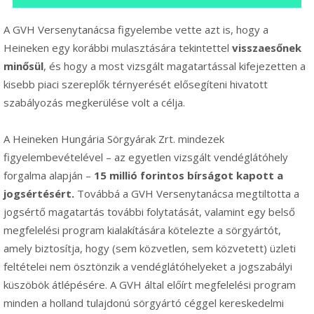
A GVH Versenytanácsa figyelembe vette azt is, hogy a
Heineken egy korábbi mulasztására tekintettel
visszaesőnek
minősül
, és hogy a most vizsgált magatartással kifejezetten a
kisebb piaci szereplők térnyerését elősegíteni hivatott
szabályozás megkerülése volt a célja.
A Heineken Hungária Sörgyárak Zrt. mindezek
figyelembevételével – az egyetlen vizsgált vendéglátóhely
forgalma alapján –
15 millió forintos bírságot kapott a
jogsértésért.
Továbbá a GVH Versenytanácsa megtiltotta a
jogsértő magatartás további folytatását, valamint egy belső
megfelelési program kialakítására kötelezte a sörgyártót,
amely biztosítja, hogy (sem közvetlen, sem közvetett) üzleti
feltételei nem ösztönzik a vendéglátóhelyeket a jogszabályi
küszöbök átlépésére. A GVH által előírt megfelelési program
minden a holland tulajdonú sörgyártó céggel kereskedelmi