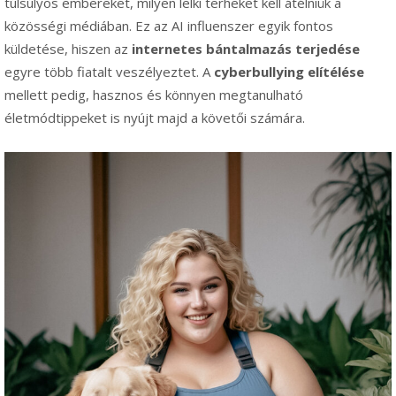
túlsúlyos embereket, milyen lelki terheket kell átélniük a
közösségi médiában. Ez az AI influenszer egyik fontos
küldetése, hiszen az
internetes bántalmazás terjedése
egyre több fiatalt veszélyeztet. A
cyberbullying elítélése
mellett pedig, hasznos és könnyen megtanulható
életmódtippeket is nyújt majd a követői számára.