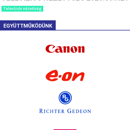
Televíziós nézettség
EGYÜTTMŰKÖDÜNK