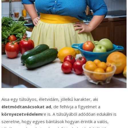
Aisa egy túlsúlyos, életvidám, jólelkű karakter, aki
életmódtanácsokat ad
, de felhívja a figyelmet a
környezetvédelem
re is. A túlsúlyából adódóan edukálni is
szeretne, hogy egyes bántások hogyan érintik a valós,