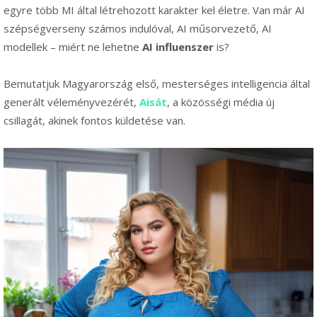
egyre több MI által létrehozott karakter kel életre. Van már AI
szépségverseny számos indulóval, AI műsorvezető, AI
modellek – miért ne lehetne
AI influenszer
is?
Bemutatjuk Magyarország első, mesterséges intelligencia által
generált véleményvezérét,
Aisát
, a közösségi média új
csillagát, akinek fontos küldetése van.