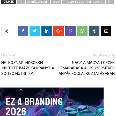
CÍMKÉK
AI
AI influenszer
Aisa
mesterséges intelligencia
MI
Előző cikk
Következő cikk
HÉTKÖZNAPI HŐSÖKKEL
NAGY A MAGYAR CÉGEK
INDÍTOTT IMÁZSKAMPÁNYT A
LEMARADÁSA A KISGYERMEKES
SCITEC NUTRITION
ANYÁK FOGLALKOZTATÁSÁBAN