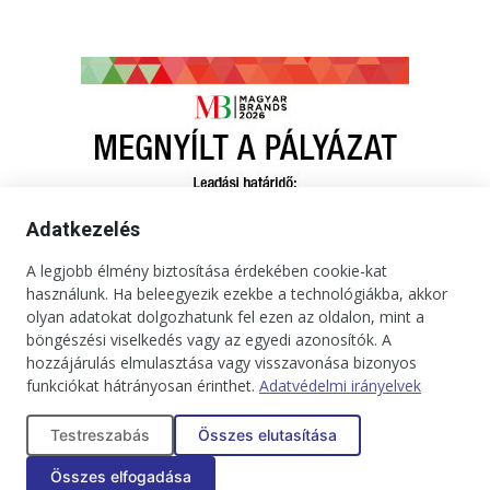
Adatkezelés
A legjobb élmény biztosítása érdekében cookie-kat
használunk. Ha beleegyezik ezekbe a technológiákba, akkor
olyan adatokat dolgozhatunk fel ezen az oldalon, mint a
böngészési viselkedés vagy az egyedi azonosítók. A
hozzájárulás elmulasztása vagy visszavonása bizonyos
funkciókat hátrányosan érinthet.
Adatvédelmi irányelvek
Kapcsolat
Impresszum
Médiaajánlat
Jogi tudnivalók
Testreszabás
Összes elutasítása
Adatkezelési tájékoztató
Összes elfogadása