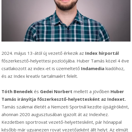
2024. május 13-ától új vezető érkezik az
Index hírportál
főszerkesztő-helyettesi pozíciójába. Huber Tamás közel 4 éve
csatlakozott az index-et is üzemeltető
Indamedia
kiadóhoz,
és az Index kreatív tartalmaiért felelt.
Tóth Benedek
és
Gedei Norbert
mellett a jövőben
Huber
Tamás irányítja főszerkesztő-helyettesként az Indexet.
Tamás szakmai életét a Nemzeti Sportnál kezdte újságíróként,
ahonnan 2020 augusztusában igazolt át az Indexhez.
Kezdetben sportrovat vezető-helyettesként, pár hónappal
később már ugyanezen rovat vezetőjeként állt helyt. Az elmúlt