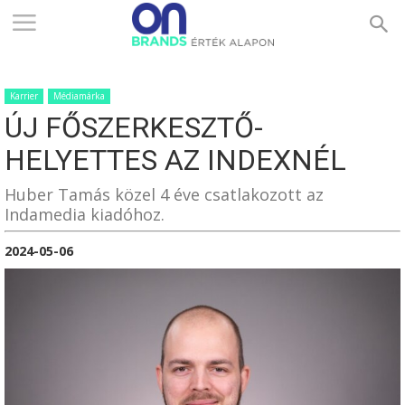
ONBRANDS
Karrier
Médiamárka
–
ÚJ FŐSZERKESZTŐ-
HELYETTES AZ INDEXNÉL
ÉRTÉK
Huber Tamás közel 4 éve csatlakozott az
Indamedia kiadóhoz.
2024-05-06
ALAPON