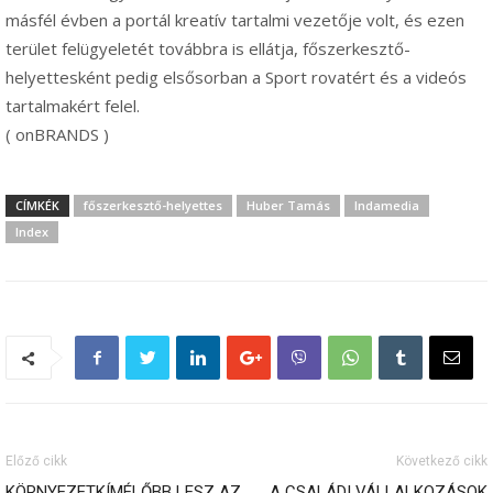
másfél évben a portál kreatív tartalmi vezetője volt, és ezen
terület felügyeletét továbbra is ellátja, főszerkesztő-
helyettesként pedig elsősorban a Sport rovatért és a videós
tartalmakért felel.
( onBRANDS )
CÍMKÉK
főszerkesztő-helyettes
Huber Tamás
Indamedia
Index
Előző cikk
Következő cikk
KÖRNYEZETKÍMÉLŐBB LESZ AZ
A CSALÁDI VÁLLALKOZÁSOK