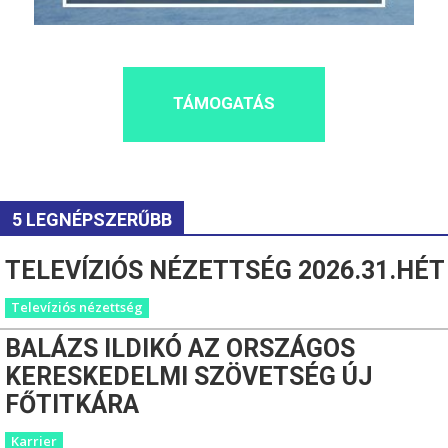
TÁMOGATÁS
5 LEGNÉPSZERŰBB
TELEVÍZIÓS NÉZETTSÉG 2026.31.HÉT
Televíziós nézettség
BALÁZS ILDIKÓ AZ ORSZÁGOS
KERESKEDELMI SZÖVETSÉG ÚJ
FŐTITKÁRA
Karrier