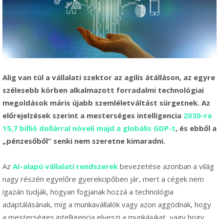
Alig van túl a vállalati szektor az agilis átálláson, az egyre
szélesebb körben alkalmazott forradalmi technológiai
megoldások máris újabb szemléletváltást sürgetnek. Az
előrejelzések szerint a mesterséges intelligencia
2030-ra
15,7 billió dollárral növeli majd a globális GDP-t
, és ebből a
„pénzesőből” senki nem szeretne kimaradni.
Az
AI-alapú vállalati rendszerek
bevezetése azonban a világ
nagy részén egyelőre gyerekcipőben jár, mert a cégek nem
igazán tudják, hogyan fogjanak hozzá a technológia
adaptálásának, míg a munkavállalók vagy azon aggódnak, hogy
a mesterséges intelligencia elveszi a munkájukat, vagy hogy