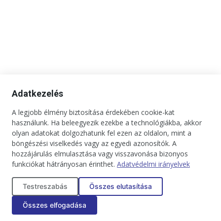
Adatkezelés
A legjobb élmény biztosítása érdekében cookie-kat
használunk. Ha beleegyezik ezekbe a technológiákba, akkor
olyan adatokat dolgozhatunk fel ezen az oldalon, mint a
böngészési viselkedés vagy az egyedi azonosítók. A
hozzájárulás elmulasztása vagy visszavonása bizonyos
funkciókat hátrányosan érinthet.
Adatvédelmi irányelvek
Kapcsolat
Impresszum
Médiaajánlat
Jogi tudnivalók
Testreszabás
Összes elutasítása
Adatkezelési tájékoztató
Összes elfogadása
Copyright © 2025. Minden jog fenntartva. onBRANDS