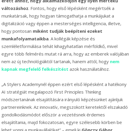
érett ahhoz, hogy alkalmazkodjon egy ilyen mértékű
változáshoz
. Fontos, hogy első lépésként megértsék a
munkatársak, hogy hogyan támogathatja a munkájukat a
digitalizáció vagy éppen a mesterséges intelligencia, illetve,
hogy pontosan
miként tudják beépíteni ezeket
munkafolyamataikba
. A kollégák képzése és
szemléletformálása tehát kihagyhatatlan mérföldkő, mivel
egyre több felmérés mutat rá arra, hogy az emberek valójában
nem az új technológiáktól tartanak, hanem attól, hogy
nem
kapnak megfelelő felkészítést
azok használatához.
„A Stylers Academynél éppen ezért első lépésként a hatékony
AI stratégiát megalapozó First Principles Thinking
módszertanának elsajátítására irányuló képzésünket ajánljuk
partnereinknek. Az innovatív, megszokott keretektől elszakadó
gondolkodásmódot először a vezetésnek érdemes
elsajátítania, majd fokozatosan, egyre szélesebb körben be
lehet vonni a munkavállalókat” – emeli ki
Gönczy Gábor
.