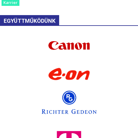
Karrier
EGYÜTTMŰKÖDÜNK