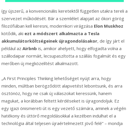
így újszerű, a konvencionális keretektől független utakra tereli a
szervezet működését. Bár a szemlélet alapjait az ókori görög
filozófiában kell keresni, modernkori virágzása
Elon Muskhoz
kötődik, aki
ezt a módszert alkalmazta a Tesla
akkumulátorköltségeinek újragondolásakor
, de így járt el
például az
Airbnb
is, amikor ahelyett, hogy elfogadta volna a
szállodaipar normáit, lecsupaszította a szállás fogalmát és egy
merőben új megközelítést alkalmazott.
„A First Principles Thinking lehetőséget nyújt arra, hogy
minden, múltban berögződött alapvetést lebontsunk, és arra
ösztönöz, hogy ne csak új válaszokat keressünk, hanem
magukat, a korábban feltett kérdéseket is újragondoljuk. Ez
egy igazi önismereti út is egy vezető számára, aminek a végén
hatékony és úttörő megoldásokkal a kezében indulhat el a
technológia által teljesen újraértelmezett jövő felé” – mondja