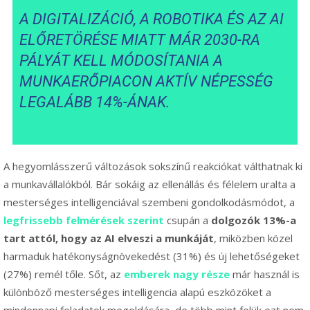
A DIGITALIZÁCIÓ, A ROBOTIKA ÉS AZ AI
ELŐRETÖRÉSE MIATT MÁR 2030-RA
PÁLYÁT KELL MÓDOSÍTANIA A
MUNKAERŐPIACON AKTÍV NÉPESSÉG
LEGALÁBB 14%-ÁNAK.
A hegyomlásszerű változások sokszínű reakciókat válthatnak ki
a munkavállalókból. Bár sokáig az ellenállás és félelem uralta a
mesterséges intelligenciával szembeni gondolkodásmódot, a
legfrissebb felmérések szerint
csupán a
dolgozók 13%-a
tart attól, hogy az AI elveszi a munkáját
, miközben közel
harmaduk hatékonyságnövekedést (31%) és új lehetőségeket
(27%) remél tőle. Sőt, az
emberek nagy része
már használ is
különböző mesterséges intelligencia alapú eszközöket a
mindennapi feladatok megoldására, de több mint felük ezt nem