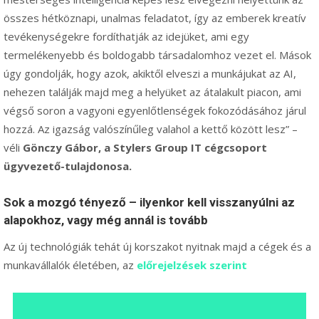
összes hétköznapi, unalmas feladatot, így az emberek kreatív
tevékenységekre fordíthatják az idejüket, ami egy
termelékenyebb és boldogabb társadalomhoz vezet el. Mások
úgy gondolják, hogy azok, akiktől elveszi a munkájukat az AI,
nehezen találják majd meg a helyüket az átalakult piacon, ami
végső soron a vagyoni egyenlőtlenségek fokozódásához járul
hozzá. Az igazság valószínűleg valahol a kettő között lesz” –
véli
Gönczy Gábor, a
Stylers Group
IT cégcsoport
ügyvezető-tulajdonosa.
Sok a mozgó tényező – ilyenkor kell visszanyúlni az
alapokhoz, vagy még annál is tovább
Az új technológiák tehát új korszakot nyitnak majd a cégek és a
munkavállalók életében, az
előrejelzések szerint