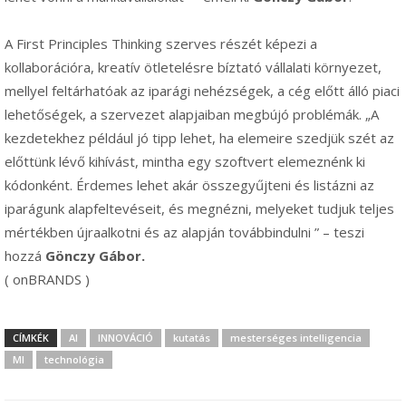
A First Principles Thinking szerves részét képezi a
kollaborációra, kreatív ötletelésre bíztató vállalati környezet,
mellyel feltárhatóak az iparági nehézségek, a cég előtt álló piaci
lehetőségek, a szervezet alapjaiban megbújó problémák. „A
kezdetekhez például jó tipp lehet, ha elemeire szedjük szét az
előttünk lévő kihívást, mintha egy szoftvert elemeznénk ki
kódonként. Érdemes lehet akár összegyűjteni és listázni az
iparágunk alapfeltevéseit, és megnézni, melyeket tudjuk teljes
mértékben újraalkotni és az alapján továbbindulni ” – teszi
hozzá
Gönczy Gábor.
( onBRANDS )
CÍMKÉK
AI
INNOVÁCIÓ
kutatás
mesterséges intelligencia
MI
technológia