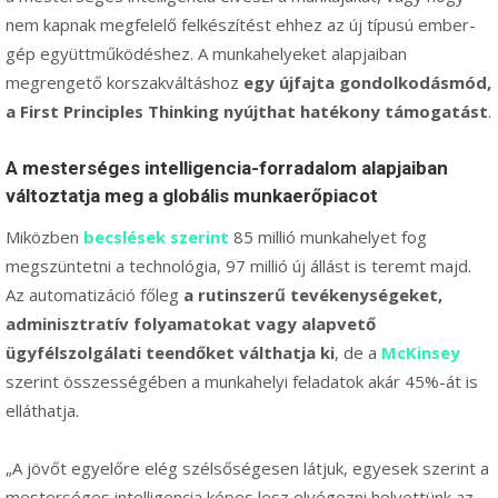
nem kapnak megfelelő felkészítést ehhez az új típusú ember-
gép együttműködéshez. A munkahelyeket alapjaiban
megrengető korszakváltáshoz
egy újfajta gondolkodásmód,
a First Principles Thinking nyújthat hatékony támogatást
.
A mesterséges intelligencia-forradalom alapjaiban
változtatja meg a globális munkaerőpiacot
Miközben
becslések szerint
85 millió munkahelyet fog
megszüntetni a technológia, 97 millió új állást is teremt majd.
Az automatizáció főleg
a rutinszerű tevékenységeket,
adminisztratív folyamatokat vagy alapvető
ügyfélszolgálati teendőket válthatja ki
, de a
McKinsey
szerint összességében a munkahelyi feladatok akár 45%-át is
elláthatja.
„A jövőt egyelőre elég szélsőségesen látjuk, egyesek szerint a
mesterséges intelligencia képes lesz elvégezni helyettünk az