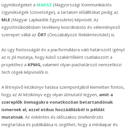
ügynökségeket a
MAKSZ
(Magyországi Kommunikációs
Ügynökségek Szövetsége), a tartalom előállítókat pedig az
MLE
(Magyar Lapkiadók Egyesülete) képviseli. Az
együttműködésben tevékeny koordinációs és véleményező
szerepet vállal az
ÖRT
(Önszabályozó Reklámtestület) is.
Az ügy fontosságát és a piacformálásra való határozott igényt
az is jól mutatja, hogy külső szakértőként csatlakozott a
projekthez a
KPMG,
valamint olyan piachatározó nemzetközi
tech cégek képviselői is.
A létrejövő kézikönyv hatása szempontjából kiemelten fontos,
hogy az AI kézikönyv egy olyan útmutató legyen,
amit a
szereplők önmagukra vonatkozóan betartandónak
ismernek el, ezzel etikus hozzáállásból is példát
mutatnak
. Az önkéntes és időszakos önellenőrzés
megtartása és publikálása is segíthet, hogy a médiaipar és