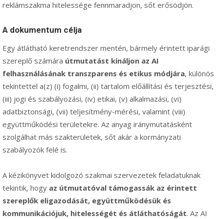
reklámszakma hitelessége fennmaradjon, sőt erősödjön.
A dokumentum célja
Egy átlátható keretrendszer mentén, bármely érintett iparági
szereplő számára
útmutatást kínáljon az AI
felhasználásának transzparens és etikus módjára
, különös
tekintettel a(z) (i) fogalmi, (ii) tartalom előállítási és terjesztési,
(iii) jogi és szabályozási, (iv) etikai, (v) alkalmazási, (vi)
adatbiztonsági, (vii) teljesítmény-mérési, valamint (viii)
együttműködési területekre. Az anyag iránymutatásként
szolgálhat más szakterületek, sőt akár a kormányzati
szabályozók felé is.
A kézikönyvet kidolgozó szakmai szervezetek feladatuknak
tekintik, hogy
az útmutatóval támogassák az érintett
szereplők eligazodását, együttműködésük és
kommunikációjuk, hitelességét és átláthatóságát
. Az AI