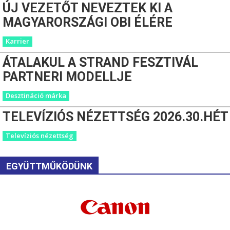
ÚJ VEZETŐT NEVEZTEK KI A
MAGYARORSZÁGI OBI ÉLÉRE
Karrier
ÁTALAKUL A STRAND FESZTIVÁL
PARTNERI MODELLJE
Desztináció márka
TELEVÍZIÓS NÉZETTSÉG 2026.30.HÉT
Televíziós nézettség
EGYÜTTMŰKÖDÜNK