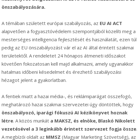
önszabályozására.
A témában született európai szabályozás, az
EU AI ACT
alapvetően a fogyasztóvédelem szempontjából közelíti meg a
mesterséges intelligencia fejlesztését és használatát, ezen túl
pedig az EU önszabályozást vár el az AI által érintett szakmai
területektől. A rendeletet 24 hónapos átmeneti időszakot
követően fokozatosan kell majd alkalmazni, amely ugyanakkor
hatalmas időbeni késedelmet és érezhető szabályozási
hézagot jelent a gyakorlatban.
A fentiek miatt a hazai média-, és reklámiparágat összefogó,
meghatározó hazai szakmai szervezetei úgy döntöttek, hogy
önszabályozó, iparági fókuszú AI kézikönyvet hoznak
létre
. A közös munkát
a MAKSZ, és elnöke, Blaskó Nikolett
vezetésével a 3 leginkább érintett szervezet fogja össze
.
A megbízói oldalt az
MMSZ
(Magyar Marketing Szövetség), az