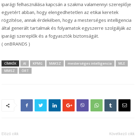
iparági felhasználása kapcsán a szakma valamennyi szereplője
egyetért abban, hogy elengedhetetlen az etikai keretek
rögzítése, annak érdekében, hogy a mesterséges intelligencia
által generált tartalmak és folyamatok egyszerre szolgálják az
iparági szereplők és a fogyasztók biztonságát.
( onBRANDS )
CÍMKÉK
AI
KPMG
MAKSZ
mesterséges intelligencia
MLE
MMSZ
ÖRT
Előző cikk
Következő cikk