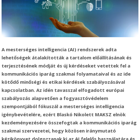
A mesterséges intelligencia (AI) rendszerek adta
lehetőségek átalakították a tartalom előállításának és
terjesztésének módját és új kérdéseket vetettek fel a
kommunikációs iparág szakmai folyamataival és az ide
kötődő minőségi és etikai kérdések szabályozásával
kapcsolatban. Az idén tavasszal elfogadott európai
szabályozás alapvetően a fogyasztóvédelem
szempontjából fókuszál a mesterséges intelligencia
igénybevételére, ezért Blaskó Nikolett MAKSZ elnök
kezdeményezésére összefogtak a kommunikációs iparág
szakmai szervezetei, hogy közösen iránymutató
kézikönyvet dolgozzanak ki az AI felelős használatára és