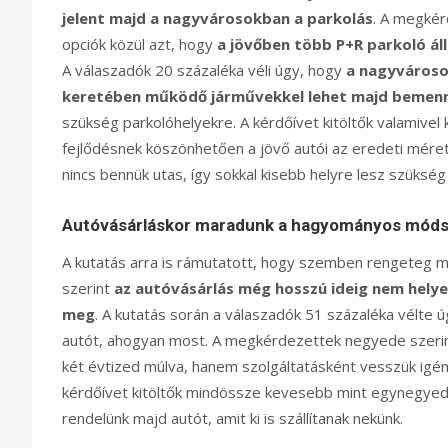
jelent majd a nagyvárosokban a parkolás
. A megkérd
opciók közül azt, hogy
a jövőben több P+R parkoló áll
A válaszadók 20 százaléka véli úgy, hogy
a nagyvároso
keretében működő járművekkel lehet majd bemenn
szükség parkolóhelyekre. A kérdőívet kitöltők valamivel
fejlődésnek köszönhetően a jövő autói az eredeti mére
nincs bennük utas, így sokkal kisebb helyre lesz szükség
Autóvásárláskor maradunk a hagyományos móds
A kutatás arra is rámutatott, hogy szemben rengeteg má
szerint
az autóvásárlás még hosszú ideig nem helyező
meg
. A kutatás során a válaszadók 51 százaléka vélte 
autót, ahogyan most. A megkérdezettek negyede szerin
két évtized múlva, hanem szolgáltatásként vesszük igén
kérdőívet kitöltők mindössze kevesebb mint egynegyede 
rendelünk majd autót, amit ki is szállítanak nekünk.