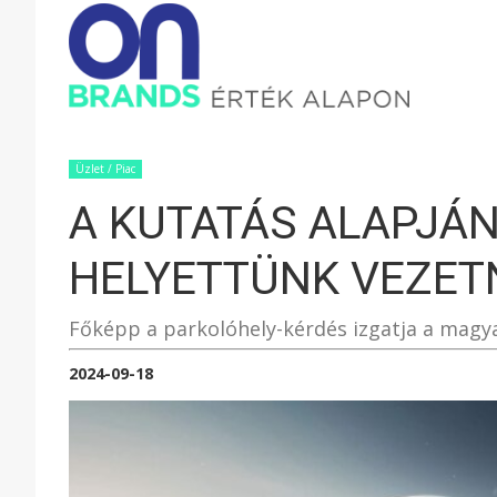
ONBRAND
–
Üzlet / Piac
A KUTATÁS ALAPJÁ
ÉRTÉK
HELYETTÜNK VEZET
ALAPON
Főképp a parkolóhely-kérdés izgatja a magy
2024-09-18