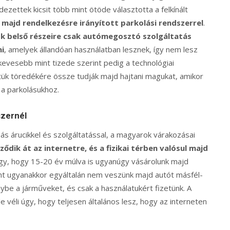
ezettek kicsit több mint ötöde választotta a felkínált
 majd rendelkezésre irányított parkolási rendszerrel
.
k belső részeire csak autómegosztó szolgáltatás
i
, amelyek állandóan használatban lesznek, így nem lesz
 kevesebb mint tizede szerint pedig a technológiai
tük töredékére össze tudják majd hajtani magukat, amikor
 a parkolásukhoz.
zernél
s árucikkel és szolgáltatással, a magyarok várakozásai
dik át az internetre, és a fizikai térben valósul majd
úgy, hogy 15-20 év múlva is ugyanúgy vásárolunk majd
t ugyanakkor egyáltalán nem veszünk majd autót másfél-
ybe a járműveket, és csak a használatukért fizetünk. A
véli úgy, hogy teljesen általános lesz, hogy az interneten