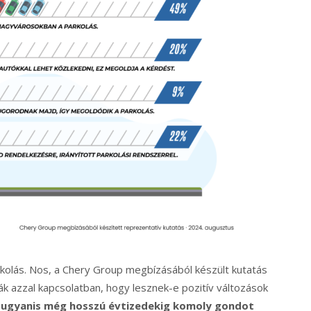
rkolás. Nos, a Chery Group megbízásából készült kutatás
k azzal kapcsolatban, hogy lesznek-e pozitív változások
t ugyanis még hosszú évtizedekig komoly gondot