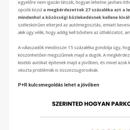
egyelőre nem igazán látszik, hogyan lehetne javítani i
opciók közül
a megkérdezettek 27 százaléka azt a l
mindenhol a közösségi közlekedésnek kellene kivál
széleskörűen elterjed az autómegosztás, emiatt kevese
akik úgy vélik, hogy addig kell bővíteni az úthálózatot, 
A válaszadók mindössze 15 százaléka gondolja úgy, hog
köszönhetően megszűnnek majd a dugók. A megkérdezette
kisebb autókat építenek majd a jövőben, és mivel azok k
okozta problémák is összezsugorodnak.
P+R kulcsmegoldás lehet a jövőben