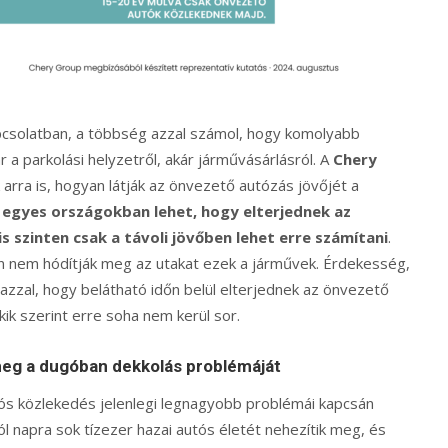
pcsolatban, a többség azzal számol, hogy komolyabb
r a parkolási helyzetről, akár járművásárlásról. A
Chery
rra is, hogyan látják az önvezető autózás jövőjét a
t
egyes országokban lehet, hogy elterjednek az
 szinten csak a távoli jövőben lehet erre számítani
.
an nem hódítják meg az utakat ezek a járművek. Érdekesség,
zal, hogy belátható időn belül elterjednek az önvezető
ik szerint erre soha nem kerül sor.
meg a dugóban dekkolás problémáját
autós közlekedés jelenlegi legnagyobb problémái kapcsán
l napra sok tízezer hazai autós életét nehezítik meg, és