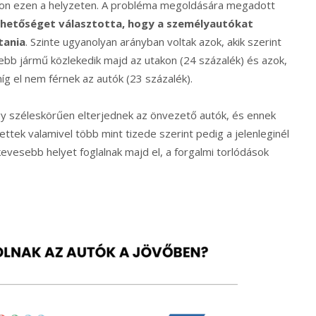
tthon ezen a helyzeten. A probléma megoldására megadott
ehetőséget választotta, hogy a személyautókat
tania
. Szinte ugyanolyan arányban voltak azok, akik szerint
bb jármű közlekedik majd az utakon (24 százalék) és azok,
amíg el nem férnek az autók (23 százalék).
y széleskörűen elterjednek az önvezető autók, és ennek
k valamivel több mint tizede szerint pedig a jelenleginél
evesebb helyet foglalnak majd el, a forgalmi torlódások