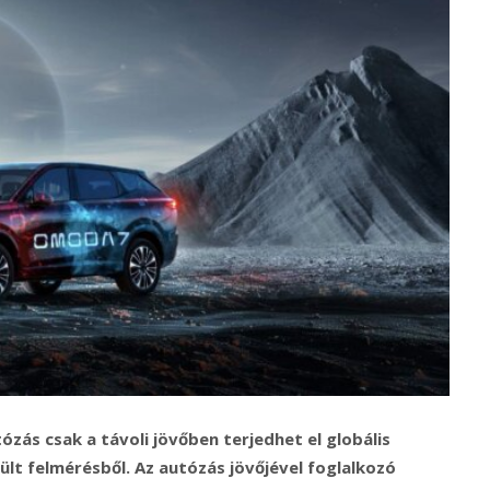
zás csak a távoli jövőben terjedhet el globális
ült felmérésből. Az autózás jövőjével foglalkozó