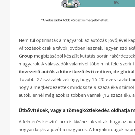
Nem túl optimisták a magyarok az autózás jövőjével ka
változások csak a távoli jövőben lesznek, legyen szó aká
Group
megbízásából készült kutatás során rákérdeztek a
magyarok. A válaszadók valamivel több mint fele szerin
önvezető autók a következő évtizedben, de globális
További 27 százalék véli úgy, hogy 15-20 éves távlatb
hogy a megkérdezettek mindössze 9 százaléka számol az
autók, ennél még azok is többen vannak (12 százalék), ak
Útbővítések, vagy a tömegközlekedés oldhatja 
A felmérés készítői arra is kíváncsiak voltak, hogy az 
hogyan látják a jövőt a magyarok. A forgalmi dugók napró