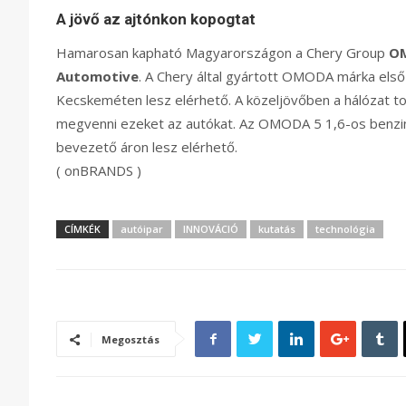
A jövő az ajtónkon kopogtat
Hamarosan kapható Magyarországon a Chery Group
OM
Automotive
. A Chery által gyártott OMODA márka els
Kecskeméten lesz elérhető. A közeljövőben a hálózat 
megvenni ezeket az autókat. Az OMODA 5 1,6-os benzines
bevezető áron lesz elérhető.
( onBRANDS )
CÍMKÉK
autóipar
INNOVÁCIÓ
kutatás
technológia
Megosztás