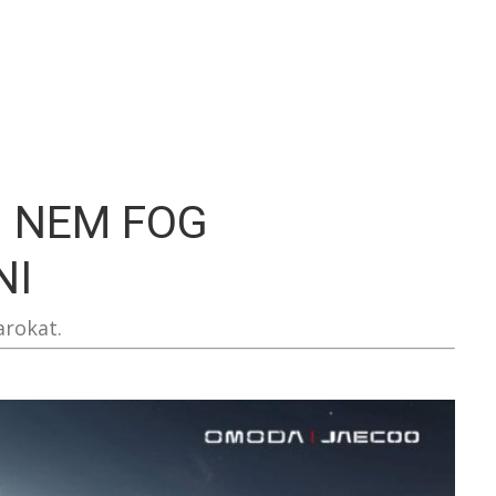
S
N NEM FOG
NI
arokat.