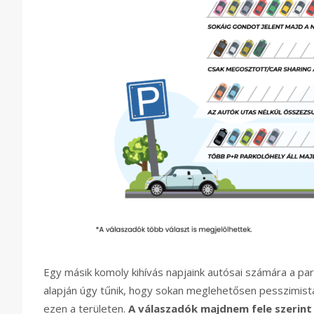
Egy másik komoly kihívás napjaink autósai számára a pa
alapján úgy tűnik, hogy sokan meglehetősen pesszimistá
ezen a területen.
A válaszadók majdnem fele szerin