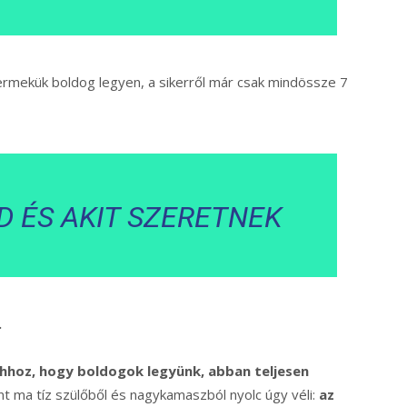
ermekük boldog legyen, a sikerről már csak mindössze 7
D ÉS AKIT SZERETNEK
.
hhoz, hogy boldogok legyünk, abban teljesen
int ma tíz szülőből és nagykamaszból nyolc úgy véli:
az