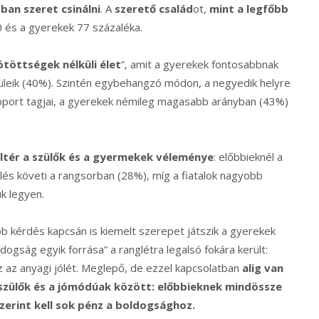
ban szeret csinálni
. A
szerető család
ot,
mint a legfőbb
0 és a gyerekek 77 százaléka.
ötöttségek nélküli élet
”, amit a gyerekek fontosabbnak
üleik (40%). Szintén egybehangzó módon, a negyedik helyre
oport tagjai, a gyerekek némileg magasabb arányban (43%)
eltér a szülők és a gyermekek véleménye
: előbbieknél a
és követi a rangsorban (28%), míg a fiatalok nagyobb
k legyen.
b kérdés kapcsán is kiemelt szerepet játszik a gyerekek
dogság egyik forrása” a ranglétra legalsó fokára került:
 az anyagi jólét. Meglepő, de ezzel kapcsolatban
alig van
szülők és a jómódúak között: előbbieknek mindössze
szerint kell sok pénz a boldogsághoz.