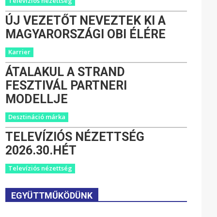
Televíziós nézettség
ÚJ VEZETŐT NEVEZTEK KI A
MAGYARORSZÁGI OBI ÉLÉRE
Karrier
ÁTALAKUL A STRAND
FESZTIVÁL PARTNERI
MODELLJE
Desztináció márka
TELEVÍZIÓS NÉZETTSÉG
2026.30.HÉT
Televíziós nézettség
EGYÜTTMŰKÖDÜNK