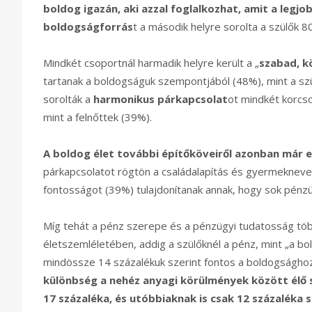
boldog igazán, aki azzal foglalkozhat, amit a legjob
boldogságforrás
t a második helyre sorolta a szülők 8
Mindkét csoportnál harmadik helyre került a „
szabad, k
tartanak a boldogságuk szempontjából (48%), mint a sz
sorolták a
harmonikus párkapcsolat
ot mindkét korcs
mint a felnőttek (39%).
A boldog élet további építőköveiről azonban már 
párkapcsolatot rögtön a családalapítás és gyermeknevel
fontosságot (39%) tulajdonítanak annak, hogy sok pénzü
Míg tehát a pénz szerepe és a pénzügyi tudatosság töb
életszemléletében, addig a szülőknél a pénz, mint „a bol
mindössze 14 százalékuk szerint fontos a boldogsághoz
különbség a nehéz anyagi körülmények között élő 
17 százaléka, és utóbbiaknak is csak 12 százaléka 