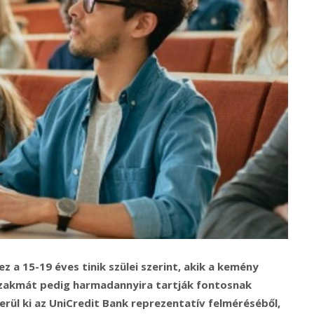
z a 15-19 éves tinik szülei szerint, akik a kemény
 szakmát pedig harmadannyira tartják fontosnak
erül ki az UniCredit Bank reprezentatív felméréséből,