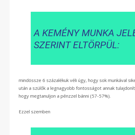
A KEMÉNY MUNKA JEL
SZERINT ELTÖRPÜL:
mindössze 6 százalékuk véli úgy, hogy sok munkával sik
után a szülők a legnagyobb fontosságot annak tulajdonítj
hogy megtanuljon a pénzzel bánni (57-57%).
Ezzel szemben