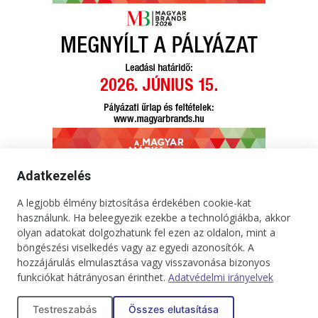
Adatkezelés
A legjobb élmény biztosítása érdekében cookie-kat
használunk. Ha beleegyezik ezekbe a technológiákba, akkor
Kapcsolat
Impresszum
Médiaajánlat
Jogi tudnivalók
olyan adatokat dolgozhatunk fel ezen az oldalon, mint a
Adatkezelési tájékoztató
böngészési viselkedés vagy az egyedi azonosítók. A
hozzájárulás elmulasztása vagy visszavonása bizonyos
Copyright © 2025. Minden jog fenntartva. onBRANDS
funkciókat hátrányosan érinthet.
Adatvédelmi irányelvek
Testreszabás
Összes elutasítása