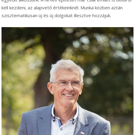
kell kezdeni, az alapvető értékeinknél. Munka közben aztán
szisztematikusan új és új dolgokat illesztve hozzájuk.