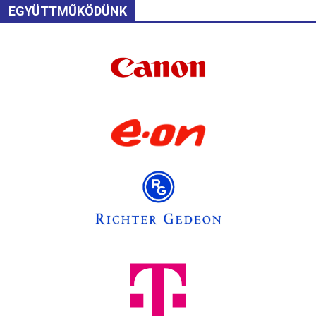
EGYÜTTMŰKÖDÜNK