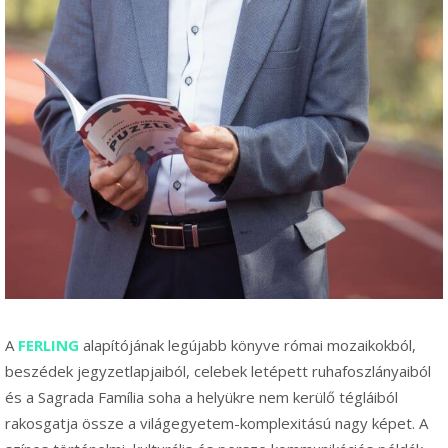
A
FERLING
alapítójának legújabb könyve római mozaikokból,
beszédek jegyzetlapjaiból, celebek letépett ruhafoszlányaiból
és a Sagrada Família soha a helyükre nem kerülő tégláiból
rakosgatja össze a világegyetem-komplexitású nagy képet. A