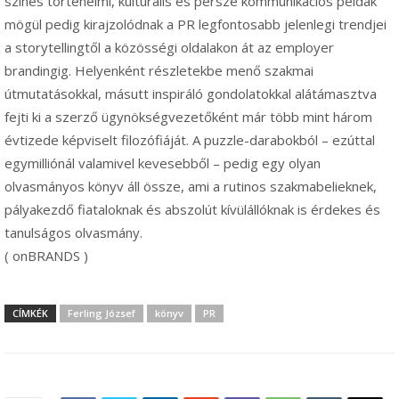
színes történelmi, kulturális és persze kommunikációs példák
mögül pedig kirajzolódnak a PR legfontosabb jelenlegi trendjei
a storytellingtől a közösségi oldalakon át az employer
brandingig. Helyenként részletekbe menő szakmai
útmutatásokkal, másutt inspiráló gondolatokkal alátámasztva
fejti ki a szerző ügynökségvezetőként már több mint három
évtizede képviselt filozófiáját. A puzzle-darabokból – ezúttal
egymilliónál valamivel kevesebből – pedig egy olyan
olvasmányos könyv áll össze, ami a rutinos szakmabelieknek,
pályakezdő fiataloknak és abszolút kívülállóknak is érdekes és
tanulságos olvasmány.
( onBRANDS )
CÍMKÉK
Ferling József
könyv
PR