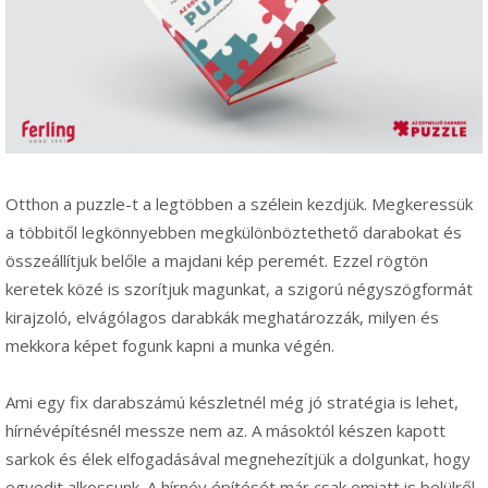
Otthon a puzzle-t a legtöbben a szélein kezdjük. Megkeressük
a többitől legkönnyebben megkülönböztethető darabokat és
összeállítjuk belőle a majdani kép peremét. Ezzel rögtön
keretek közé is szorítjuk magunkat, a szigorú négyszögformát
kirajzoló, elvágólagos darabkák meghatározzák, milyen és
mekkora képet fogunk kapni a munka végén.
Ami egy fix darabszámú készletnél még jó stratégia is lehet,
hírnévépítésnél messze nem az. A másoktól készen kapott
sarkok és élek elfogadásával megnehezítjük a dolgunkat, hogy
egyedit alkossunk. A hírnév építését már csak emiatt is belülről