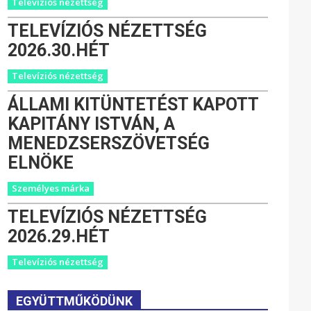
Televíziós nézettség
TELEVÍZIÓS NÉZETTSÉG
2026.30.HÉT
Televíziós nézettség
ÁLLAMI KITÜNTETÉST KAPOTT
KAPITÁNY ISTVÁN, A
MENEDZSERSZÖVETSÉG
ELNÖKE
Személyes márka
TELEVÍZIÓS NÉZETTSÉG
2026.29.HÉT
Televíziós nézettség
EGYÜTTMŰKÖDÜNK