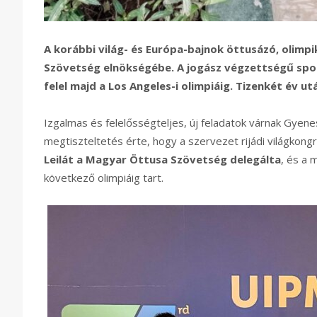
A korábbi világ- és Európa-bajnok öttusázó, olim
Szövetség elnökségébe. A jogász végzettségű spo
felel majd a Los Angeles-i olimpiáig. Tizenkét év u
Izgalmas és felelősségteljes, új feladatok várnak Gyen
megtiszteltetés érte, hogy a szervezet rijádi világkon
Leilát a Magyar Öttusa Szövetség delegálta
, és a 
következő olimpiáig tart.