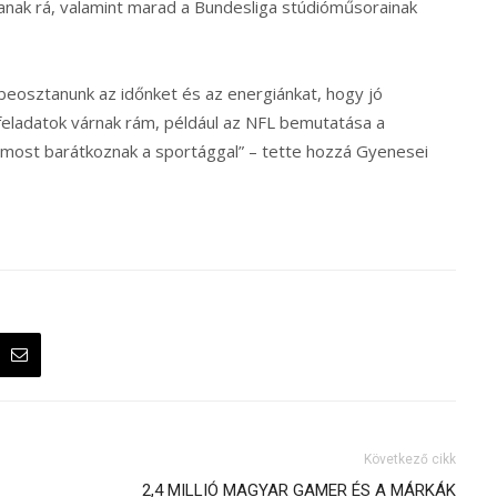
anak rá, valamint marad a Bundesliga stúdióműsorainak
 beosztanunk az időnket és az energiánkat, hogy jó
 feladatok várnak rám, például az NFL bemutatása a
 most barátkoznak a sportággal” – tette hozzá Gyenesei
Következő cikk
2,4 MILLIÓ MAGYAR GAMER ÉS A MÁRKÁK