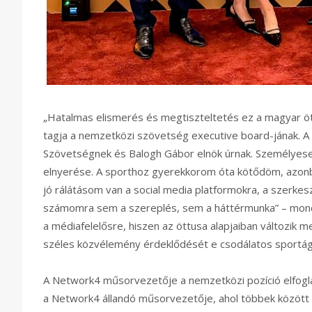
„Hatalmas elismerés és megtiszteltetés ez a magyar öt
tagja a nemzetközi szövetség executive board-jának. A
Szövetségnek és Balogh Gábor elnök úrnak. Személyese
elnyerése. A sporthoz gyerekkorom óta kötődöm, azonb
jó rálátásom van a social media platformokra, a szerke
számomra sem a szereplés, sem a háttérmunka” – mondt
a médiafelelősre, hiszen az öttusa alapjaiban változik me
széles közvélemény érdeklődését e csodálatos sportág 
A Network4 műsorvezetője a nemzetközi pozíció elfoglal
a Network4 állandó műsorvezetője, ahol többek között 