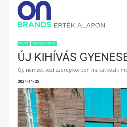
ONBRAND
–
Karrier
Személyes márka
ÚJ KIHÍVÁS GYENESE
ÉRTÉK
Új, nemzetközi szerepkörben mutatkozik m
ALAPON
2024-11-25