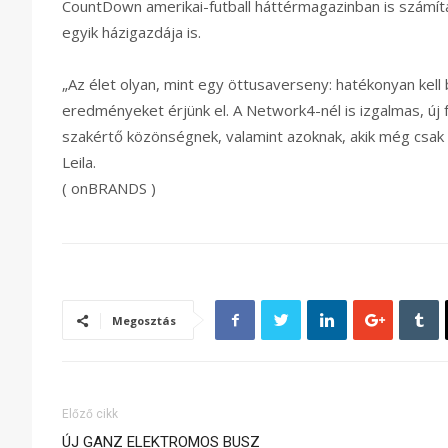
CountDown amerikai-futball háttérmagazinban is számít
egyik házigazdája is.
„Az élet olyan, mint egy öttusaverseny: hatékonyan kell
eredményeket érjünk el. A Network4-nél is izgalmas, új
szakértő közönségnek, valamint azoknak, akik még csak
Leila.
( onBRANDS )
Megosztás
Előző cikk
ÚJ GANZ ELEKTROMOS BUSZ