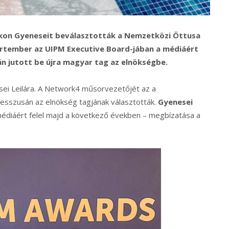
pikon Gyeneseit beválasztották a Nemzetközi Öttusa
rtember az UIPM Executive Board-jában a médiáért
tán jutott be újra magyar tag az elnökségbe.
esei Leilára. A Network4 műsorvezetőjét az a
gresszusán az elnökség tagjának választották.
Gyenesei
médiáért felel majd a következő években – megbízatása a