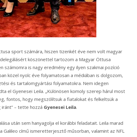
tusa sport számára, hiszen tizenkét éve nem volt magyar
 delegálásért köszönettel tartozom a Magyar Öttusa
n számomra is nagy eredmény egy ilyen szakmai pozíció
an közel nyolc éve folyamatosan a médiában is dolgozom,
sztési és tartalomgyártási folyamatokra. Nem idegen
a el Gyenesei Leila. „Különösen komoly szerep hárul most
g, fontos, hogy megszólítsuk a fiatalokat és felkeltsük a
iránt” – tette hozzá
Gyenesei Leila
.
ása után sem hanyagolja el korábbi feladatait. Leila marad
a Galileo című ismeretterjesztő műsorban, valamint az NFL