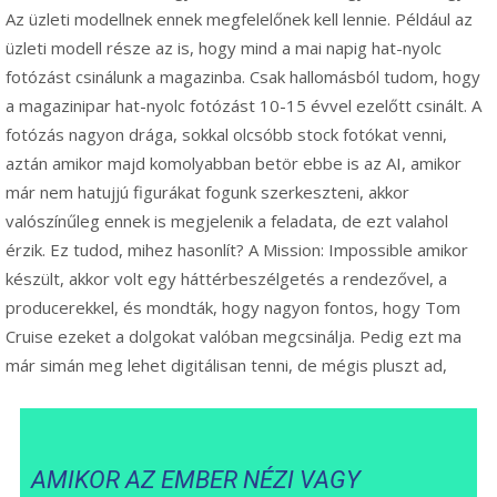
Az üzleti modellnek ennek megfelelőnek kell lennie. Például az
üzleti modell része az is, hogy mind a mai napig hat-nyolc
fotózást csinálunk a magazinba. Csak hallomásból tudom, hogy
a magazinipar hat-nyolc fotózást 10-15 évvel ezelőtt csinált. A
fotózás nagyon drága, sokkal olcsóbb stock fotókat venni,
aztán amikor majd komolyabban betör ebbe is az AI, amikor
már nem hatujjú figurákat fogunk szerkeszteni, akkor
valószínűleg ennek is megjelenik a feladata, de ezt valahol
érzik. Ez tudod, mihez hasonlít? A Mission: Impossible amikor
készült, akkor volt egy háttérbeszélgetés a rendezővel, a
producerekkel, és mondták, hogy nagyon fontos, hogy Tom
Cruise ezeket a dolgokat valóban megcsinálja. Pedig ezt ma
már simán meg lehet digitálisan tenni, de mégis pluszt ad,
AMIKOR AZ EMBER NÉZI VAGY