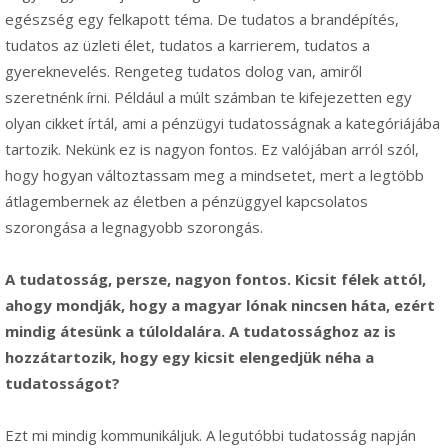
egészség egy felkapott téma. De tudatos a brandépítés,
tudatos az üzleti élet, tudatos a karrierem, tudatos a
gyereknevelés. Rengeteg tudatos dolog van, amiről
szeretnénk írni. Például a múlt számban te kifejezetten egy
olyan cikket írtál, ami a pénzügyi tudatosságnak a kategóriájába
tartozik. Nekünk ez is nagyon fontos. Ez valójában arról szól,
hogy hogyan változtassam meg a mindsetet, mert a legtöbb
átlagembernek az életben a pénzüggyel kapcsolatos
szorongása a legnagyobb szorongás.
A tudatosság, persze, nagyon fontos. Kicsit félek attól,
ahogy mondják, hogy a magyar lónak nincsen háta, ezért
mindig átesünk a túloldalára. A tudatossághoz az is
hozzátartozik, hogy egy kicsit elengedjük néha a
tudatosságot?
Ezt mi mindig kommunikáljuk. A legutóbbi tudatosság napján