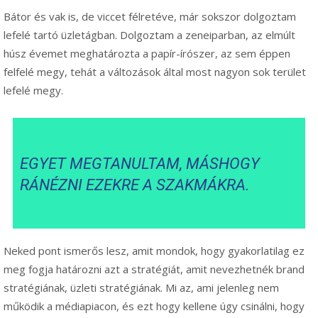
Bátor és vak is, de viccet félretéve, már sokszor dolgoztam
lefelé tartó üzletágban. Dolgoztam a zeneiparban, az elmúlt
húsz évemet meghatározta a papír-írószer, az sem éppen
felfelé megy, tehát a változások által most nagyon sok terület
lefelé megy.
EGYET MEGTANULTAM, MÁSHOGY
RÁNÉZNI EZEKRE A SZAKMÁKRA.
Neked pont ismerős lesz, amit mondok, hogy gyakorlatilag ez
meg fogja határozni azt a stratégiát, amit nevezhetnék brand
stratégiának, üzleti stratégiának. Mi az, ami jelenleg nem
működik a médiapiacon, és ezt hogy kellene úgy csinálni, hogy