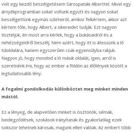
volt egy kezdő beszélgetésem Sárospataki Alberttel. Mivel egy
árnyékprogramban sokat voltunk együtt és nagyon sokat
beszélgettünk egymás üzleteiről, amikor felkértem, akkor azt
kértem tőle, hogy Albert, a sikereidet tudják. Ezt nagyon
tiszteljük, én most arra kérlek, hogy a bukásaidról és a
nehézségeidről beszélj. Nem azért, hogy itt is átessünk a ló
túloldalára, hanem egyszerűen csak egyensúlyba rakjuk.
Nagyon jó, hogy mondod a ló másik oldalát, igen, arról is
szeretnénk írni, hogy az ember a földön az élőlények között a
legtudatosabb lény.
A fogalmi gondolkodás különböztet meg minket minden
mástól.
Ez a lényeg, de alapvetően minket is ösztönök, sémák,
beidegződések, szokások irányítanak és gyakorlatilag ezek
sokszor lehetnek károsak, magunk ellen valóak. Az embert több