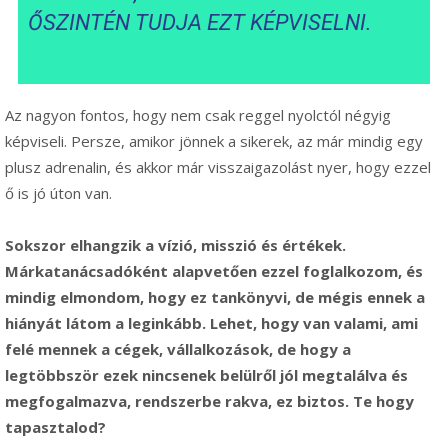
ŐSZINTÉN TUDJA EZT KÉPVISELNI.
Az nagyon fontos, hogy nem csak reggel nyolctól négyig
képviseli. Persze, amikor jönnek a sikerek, az már mindig egy
plusz adrenalin, és akkor már visszaigazolást nyer, hogy ezzel
ő is jó úton van.
Sokszor elhangzik a vízió, misszió és értékek.
Márkatanácsadóként alapvetően ezzel foglalkozom, és
mindig elmondom, hogy ez tankönyvi, de mégis ennek a
hiányát látom a leginkább. Lehet, hogy van valami, ami
felé mennek a cégek, vállalkozások, de hogy a
legtöbbször ezek nincsenek belülről jól megtalálva és
megfogalmazva, rendszerbe rakva, ez biztos. Te hogy
tapasztalod?