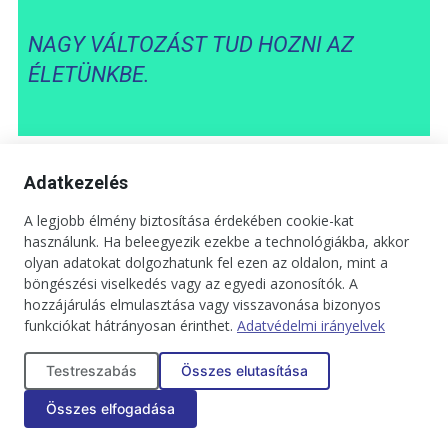
NAGY VÁLTOZÁST TUD HOZNI AZ
ÉLETÜNKBE.
Például most az interjú előtt beszélgettünk az egészségünkről,
Adatkezelés
arról, hogyha az egészségünk folyamatos monitorozása felől
döntünk és eldöntjük, hogy innentől kezdve el fogunk menni
A legjobb élmény biztosítása érdekében cookie-kat
használunk. Ha beleegyezik ezekbe a technológiákba, akkor
szűrésekre, ez is tudatosság. Ez a döntésünk hozhatja azt,
olyan adatokat dolgozhatunk fel ezen az oldalon, mint a
hogy tíz évvel tovább fogunk élni.
böngészési viselkedés vagy az egyedi azonosítók. A
hozzájárulás elmulasztása vagy visszavonása bizonyos
A tartalom, a vízió, misszió mellett nyilván pénzt kell
funkciókat hátrányosan érinthet.
Adatvédelmi irányelvek
keresni, ez egy üzleti vállalkozás. Lapozgatva a Remindot,
Testreszabás
Összes elutasítása
most már elképesztő hirdetéseket is látni. Kicsit
irigyeltelek is érte, a legutóbbi számban egy
Összes elfogadása
elképesztően gyönyörű Mercedes Maybach-hirdetés van.