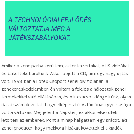
A TECHNOLÓGIAI FEJLŐDÉS
VÁLTOZTATJA MEG A
JÁTÉKSZABÁLYOKAT.
Amikor a zeneiparba kerültem, akkor kazettákat, VHS videókat
és bakeliteket árultunk. Akkor bejött a CD, ami egy nagy újítás
volt. 1998-ban a Fotex Csoport zenei divíziójában, a
zenekereskedelemben én voltam a felelős a hálózatok zenei
termékekkel való ellátásában, és ott csúcsot döngettünk, olyan
darabszámok voltak, hogy elképesztő. Aztán óriási gyorsaságú
volt a változás. Megjelent a Napster, és akkor elkezdtek
letölteni az emberek. Pont a minap hallgattam egy srácot, aki
zenei producer, hogy mekkora hibákat követtek el a kiadók.