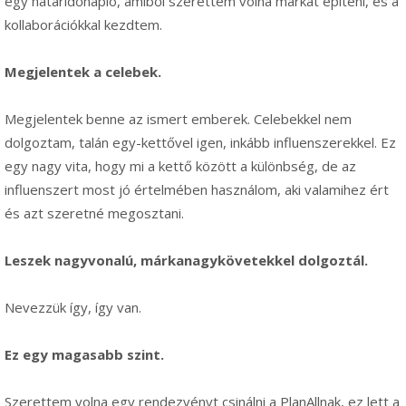
egy határidőnapló, amiből szerettem volna márkát építeni, és a
kollaborációkkal kezdtem.
Megjelentek a celebek.
Megjelentek benne az ismert emberek. Celebekkel nem
dolgoztam, talán egy-kettővel igen, inkább influenszerekkel. Ez
egy nagy vita, hogy mi a kettő között a különbség, de az
influenszert most jó értelmében használom, aki valamihez ért
és azt szeretné megosztani.
Leszek nagyvonalú, márkanagykövetekkel dolgoztál.
Nevezzük így, így van.
Ez egy magasabb szint.
Szerettem volna egy rendezvényt csinálni a PlanAllnak, ez lett a