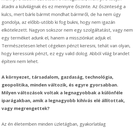
átadni a külvilágnak és ez mennyire őszinte. Az őszinteség a
kulcs, mert bárki bármit mondhat bármiről, de ha nem úgy
gondolja, az előbb-utóbb ki fog bukni, hogy nem igazán
elkötelezett. Nagyon sokszor nem egy szolgáltatást, vagy nem
egy terméket adunk el, hanem a missziónkat adjuk el.
Természetesen lehet cégeken pénzt keresni, tehát van olyan,
hogy keressünk pénzt, ez egy valid dolog. Abból világ brandet
építeni nem lehet.
A környezet, társadalom, gazdaság, technológia,
geopolitika, minden változik, és egyre gyorsabban.
Milyen változások voltak a legnagyobbak a különféle
iparágakban, amik a legnagyobb kihívás elé állítottak,
vagy megrengettek?
Az én életemben minden üzletágban, gyakorlatilag