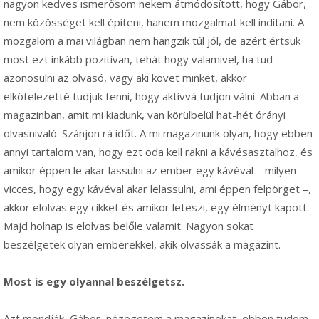
nagyon kedves ismerősöm nekem átmódosított, hogy Gábor,
nem közösséget kell építeni, hanem mozgalmat kell indítani. A
mozgalom a mai világban nem hangzik túl jól, de azért értsük
most ezt inkább pozitívan, tehát hogy valamivel, ha tud
azonosulni az olvasó, vagy aki követ minket, akkor
elkötelezetté tudjuk tenni, hogy aktívvá tudjon válni. Abban a
magazinban, amit mi kiadunk, van körülbelül hat-hét órányi
olvasnivaló. Szánjon rá időt. A mi magazinunk olyan, hogy ebben
annyi tartalom van, hogy ezt oda kell rakni a kávésasztalhoz, és
amikor éppen le akar lassulni az ember egy kávéval – milyen
vicces, hogy egy kávéval akar lelassulni, ami éppen felpörget –,
akkor elolvas egy cikket és amikor leteszi, egy élményt kapott.
Majd holnap is elolvas belőle valamit. Nagyon sokat
beszélgetek olyan emberekkel, akik olvassák a magazint.
Most is egy olyannal beszélgetsz.
Azt mondják, Gábor, nézegetem a magazinokat, ebben tudom