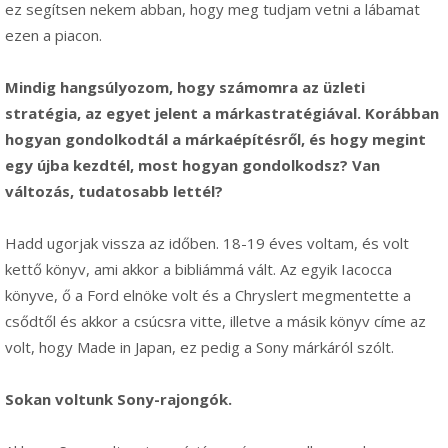
ez segítsen nekem abban, hogy meg tudjam vetni a lábamat
ezen a piacon.
Mindig hangsúlyozom, hogy számomra az üzleti
stratégia, az egyet jelent a márkastratégiával. Korábban
hogyan gondolkodtál a márkaépítésről, és hogy megint
egy újba kezdtél, most hogyan gondolkodsz? Van
változás, tudatosabb lettél?
Hadd ugorjak vissza az időben. 18-19 éves voltam, és volt
kettő könyv, ami akkor a bibliámmá vált. Az egyik Iacocca
könyve, ő a Ford elnöke volt és a Chryslert megmentette a
csődtől és akkor a csúcsra vitte, illetve a másik könyv címe az
volt, hogy Made in Japan, ez pedig a Sony márkáról szólt.
Sokan voltunk Sony-rajongók.