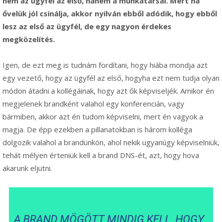
nem az ügyfél az első, hanem a munkatársai. Mert ha
ővelük jól csinálja, akkor nyilván ebből adódik, hogy ebből
lesz az első az ügyfél, de egy nagyon érdekes
megközelítés.
Igen, de ezt meg is tudnám fordítani, hogy hiába mondja azt
egy vezető, hogy az ügyfél az első, hogyha ezt nem tudja olyan
módon átadni a kollégáinak, hogy azt ők képviseljék. Amikor én
megjelenek brandként valahol egy konferencián, vagy
bármiben, akkor azt én tudom képviselni, mert én vagyok a
magja. De épp ezekben a pillanatokban is három kolléga
dolgozik valahol a brandünkön, ahol nekik ugyanúgy képviselniük,
tehát mélyen érteniük kell a brand DNS-ét, azt, hogy hova
akarunk eljutni.
A BRAND MÖGÖTT MINDIG KELL, HOGY