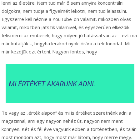
lenni az életére. Nem tud már ő sem annyira koncentrálni
dolgokra, nem tudja a figyelmét lekötni, nem tud lelassulni.
Egyszerre kell néznie a YouTube-on valamit, miközben olvas
valamit, miközben játszik valamivel, és egyszerűen elkezdik
felismerni az emberek, hogy milyen jó hatással van az – ezt ma
már kutatják –, hogyha lerakod nyolc órára a telefonodat. Mi
már kezdjük ezt érteni. Nagyon fontos, hogy
MI ÉRTÉKET AKARUNK ADNI.
Te vagy az „érték alapon” és mi is értéket szeretnénk adni a
magazinnal, ami egy nagyon nehéz út, nagyon nem ment
könnyen. Két és fél éve vagyunk ebben a történetben, és talán
most mondom azt, hogy most már látom, hogy merre megy.