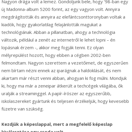
Nagyon drága volt a lemez. Gondoljunk bele, hogy ’98-ban egy
új Madonna-album 5200 forint, az egy vagyon volt. Annyira
megdrágították és annyira az elefántcsonttoronyban voltak a
kiadók, hogy gyakorlatilag felajánlották magukat a
technológiának. Abban a pillanatban, ahogy a technológia
változik, például a zenét az internetről le lehet lopni – én
lopásnak érzem -, akkor meg fogják tenni. Ez olyan
mélyrepülést hozott, hogy ebben a cégben 2002-ben
felmondtam. Nagyon szerettem a vezetőimet, de egyszerűen
nem bírtam nézni ennek az iparágnak a haldoklását, és nem
akartam már részt venni abban, ahogyan ki fog múlni. Mondjuk
ki, hogy ma már a zeneipar átkerült a techcégek világába, ők
uralják a streaminggel. A papír-írószer az egyszerűbb,
iskolaszereket gyártunk és teljesen érzékeljük, hogy kevesebb
füzetre van szükség.
Kezdjük a képeslappal, mert a megfelelő képeslap
kiválasztása egy csoda volt.