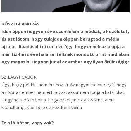
KŐSZEGI ANDRÁS
Idén éppen negyven éve szemlélem a médiát, a közéletet,
és azt látom, hogy tulajdonképpen berúgtad a média
ajtaját. Ráadásul tetted ezt úgy, hogy ennek az alapja a
már tíz-húsz éve halálra ítéltnek mondott print médiában
egy magazin. Hogyan jut el az ember egy ilyen őrültségig?
SZILÁGYI GÁBOR
Úgy, hogy például nem ért hozzá. Az nagyon sokat segít, hogy
amikor az ember nem ért hozzá, akkor nem tudja a határokat.
Hogy ha tudtam volna, hogy ezzel jár ez a szakma, amit
kitanultam, akkor bele se kezdtem volna.
Ez a ló bátor, vagy vak?