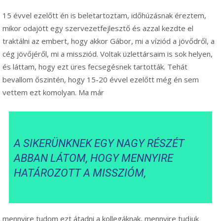
15 évvel ezelőtt én is beletartoztam, időhúzásnak éreztem,
mikor odajött egy szervezetfejlesztő és azzal kezdte el
traktálni az embert, hogy akkor Gábor, mi a víziód a jövődről, a
cég jövőjéről, mi a missziód. Voltak üzlettársaim is sok helyen,
és láttam, hogy ezt üres fecsegésnek tartották. Tehát
bevallom őszintén, hogy 15-20 évvel ezelőtt még én sem
vettem ezt komolyan. Ma már
A SIKERÜNKNEK EGY NAGY RÉSZÉT
ABBAN LÁTOM, HOGY MENNYIRE
HATÁROZOTT A MISSZIÓM,
mennyire tudom ezt átadni a kollegáknak, mennyire tudjuk