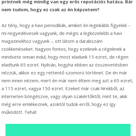
printnek még mindig van egy erős reputációs hatása. Bár
nem tudom, hogy ez csak az én képzetem?
Az tény, hogy a havi periodikák, amiket én leginkább figyelek –
mi negyedévesek vagyunk, de mégis a legközelebb a havi
magazinokhoz vagyunk -, ott látom a darabszám
csökkenéseket. Nagyon fontos, hogy ezeknek a cégeknek a
mindsete onnan indul, hogy most eladunk 15 ezret, de régen
eladtunk 65 ezret. Nyilván, hogyha ebben az összevetésben
nézzük, akkor ez egy rettentő szomorú történet. De én már
nem innen nézem, mert én már nem éltem meg azt a 65 ezret,
a 115 ezret, vagya 150 ezret. Ezeket már csak hírekből, az
interneten böngészve, vagy olyan szakértőktől, mint te, akik
még erre emlékeznek, azoktól tudok erről, hogy ez így
működött. Tehát