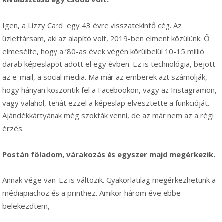
Igen, a Lizzy Card egy 43 évre visszatekintő cég. Az
üzlettársam, aki az alapító volt, 2019-ben elment közülünk. Ő
elmesélte, hogy a ’80-as évek végén körülbelül 10-15 millió
darab képeslapot adott el egy évben. Ez is technológia, bejött
az e-mail, a social media. Ma már az emberek azt számolják,
hogy hányan köszöntik fel a Facebookon, vagy az Instagramon,
vagy valahol, tehát ezzel a képeslap elvesztette a funkcióját.
Ajándékkártyának még szokták venni, de az már nem az a régi
érzés.
Postán föladom, várakozás és egyszer majd megérkezik.
Annak vége van. Ez is változik. Gyakorlatilag megérkezhetünk a
médiapiachoz és a printhez. Amikor három éve ebbe
belekezdtem,