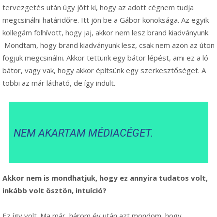
tervezgetés után úgy jött ki, hogy az adott cégnem tudja
megcsinálni határidőre. Itt jön be a Gábor konoksága. Az egyik
kollegám fölhívott, hogy jaj, akkor nem lesz brand kiadványunk.
Mondtam, hogy brand kiadványunk lesz, csak nem azon az úton
fogjuk megcsinálni. Akkor tettünk egy bátor lépést, ami ez a ló
bátor, vagy vak, hogy akkor építsünk egy szerkesztőséget. A
többi az már látható, de így indult.
NEM AKARTAM MÉDIACÉGET.
Akkor nem is mondhatjuk, hogy ez annyira tudatos volt,
inkább volt ösztön, intuíció?
Ez így volt. Ma már, három év után azt mondom, hogy