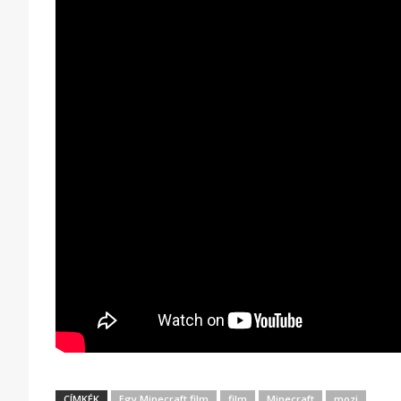
CÍMKÉK
Egy Minecraft film
film
Minecraft
mozi