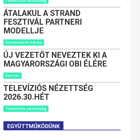
Televíziós nézettség
ÁTALAKUL A STRAND
FESZTIVÁL PARTNERI
MODELLJE
Desztináció márka
ÚJ VEZETŐT NEVEZTEK KI A
MAGYARORSZÁGI OBI ÉLÉRE
Karrier
TELEVÍZIÓS NÉZETTSÉG
2026.30.HÉT
Televíziós nézettség
EGYÜTTMŰKÖDÜNK