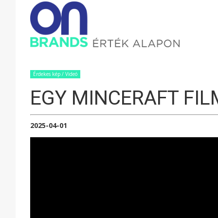
ONBRAND
–
Érdekes kép / Videó
EGY MINCERAFT FIL
ÉRTÉK
2025-04-01
ALAPON