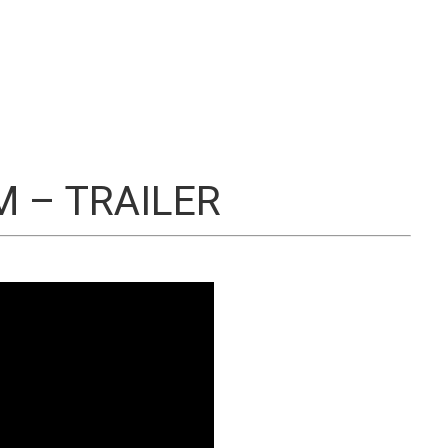
S
M – TRAILER