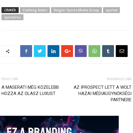
CÍMKÉK
Cselleng Ádám
Ringier Sports Media Group
sportal
sportal.hu
Előző cikk
Következő cikk
A MASERATI MÉG KÖZELEBB
AZ IPROSPECT LETT A WOLT
HOZZA AZ OLASZ LUXUST
HAZAI MÉDIAÜGYNÖKSÉGI
PARTNERE