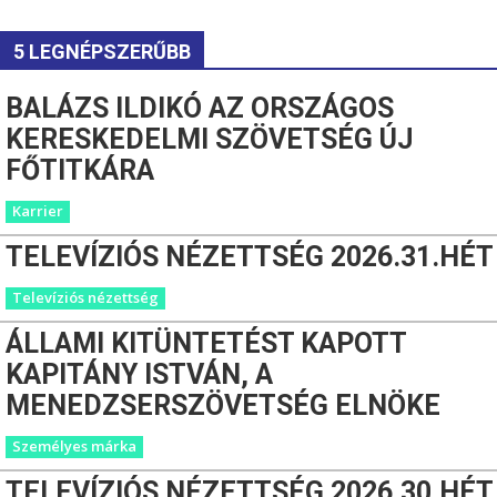
5 LEGNÉPSZERŰBB
BALÁZS ILDIKÓ AZ ORSZÁGOS
KERESKEDELMI SZÖVETSÉG ÚJ
FŐTITKÁRA
Karrier
TELEVÍZIÓS NÉZETTSÉG 2026.31.HÉT
Televíziós nézettség
ÁLLAMI KITÜNTETÉST KAPOTT
KAPITÁNY ISTVÁN, A
MENEDZSERSZÖVETSÉG ELNÖKE
Személyes márka
TELEVÍZIÓS NÉZETTSÉG 2026.30.HÉT