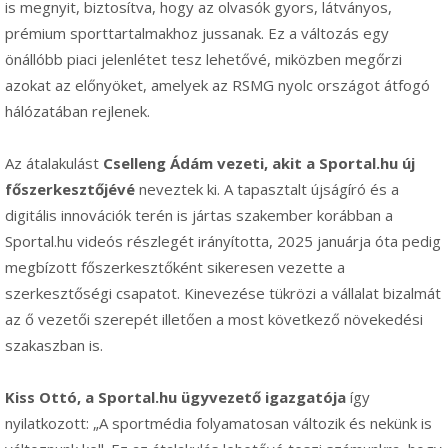
is megnyit, biztosítva, hogy az olvasók gyors, látványos,
prémium sporttartalmakhoz jussanak. Ez a változás egy
önállóbb piaci jelenlétet tesz lehetővé, miközben megőrzi
azokat az előnyöket, amelyek az RSMG nyolc országot átfogó
hálózatában rejlenek.
Az átalakulást
Cselleng Ádám vezeti, akit a Sportal.hu új
főszerkesztőjévé
neveztek ki. A tapasztalt újságíró és a
digitális innovációk terén is jártas szakember korábban a
Sportal.hu videós részlegét irányította, 2025 januárja óta pedig
megbízott főszerkesztőként sikeresen vezette a
szerkesztőségi csapatot. Kinevezése tükrözi a vállalat bizalmát
az ő vezetői szerepét illetően a most következő növekedési
szakaszban is.
Kiss Ottó, a Sportal.hu ügyvezető igazgatója
így
nyilatkozott: „A sportmédia folyamatosan változik és nekünk is