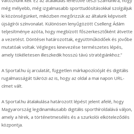
változnunk kell. Ez az átalakulás lehetővé teszi számunkra, hogy
még mélyebb, még izgalmasabb sporttudósításokkal szolgáljuk
ki közönségünket, miközben megőrizzük az általunk képviselt
újságírói színvonalat. Különösen lenyűgözött Cselleng Ádám
teljesítménye azóta, hogy megbízott főszerkesztőként átvette
a vezetést. Döntései határozottak, együttműködőek és jövőbe
mutatóak voltak. Végleges kinevezése természetes lépés,
amely tökéletesen illeszkedik hosszú távú stratégiánkhoz.”
A Sportal.hu új arculatát, független márkapozícióját és digitális
rugalmasságát tükrözi az is, hogy az oldal a mai napon URL-
címet vált.
A Sportal.hu átalakulása határozott lépést jelent afelé, hogy
Magyarország legdinamikusabb digitális sporthíroldalává váljon,
amely a hírek, a történetmesélés és a szurkolói elköteleződés
központja.