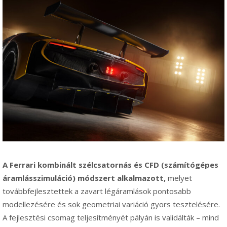
A Ferrari kombinált szélcsatornás és CFD (számítógépes
áramlásszimuláció) módszert alkalmazott,
melyet
továbbfejlesztettek a zavart légáramlások pontosabb
modellezésére és sok geometriai variáció gyors tesztelésére.
A fejlesztési csomag teljesítményét pályán is validálták – mind