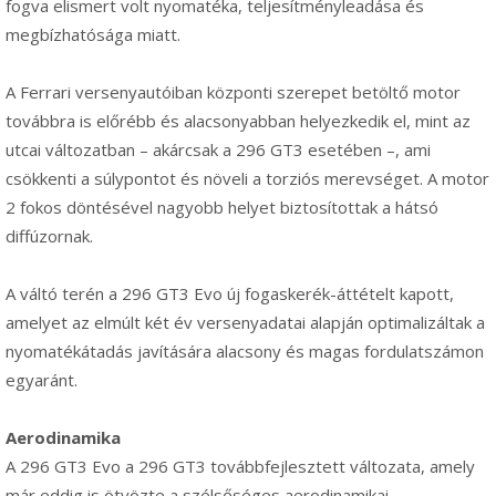
fogva elismert volt nyomatéka, teljesítményleadása és
megbízhatósága miatt.
A Ferrari versenyautóiban központi szerepet betöltő motor
továbbra is előrébb és alacsonyabban helyezkedik el, mint az
utcai változatban – akárcsak a 296 GT3 esetében –, ami
csökkenti a súlypontot és növeli a torziós merevséget. A motor
2 fokos döntésével nagyobb helyet biztosítottak a hátsó
diffúzornak.
A váltó terén a 296 GT3 Evo új fogaskerék-áttételt kapott,
amelyet az elmúlt két év versenyadatai alapján optimalizáltak a
nyomatékátadás javítására alacsony és magas fordulatszámon
egyaránt.
Aerodinamika
A 296 GT3 Evo a 296 GT3 továbbfejlesztett változata, amely
már eddig is ötvözte a szélsőséges aerodinamikai