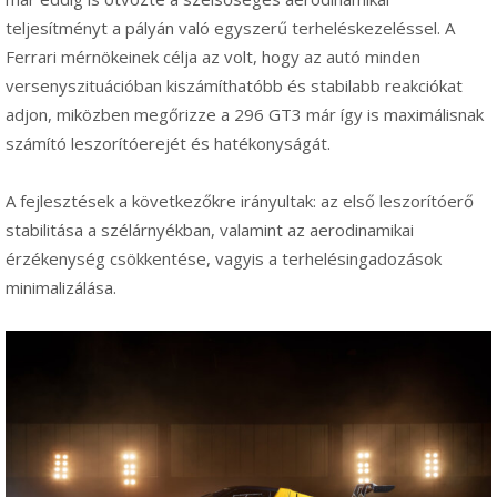
teljesítményt a pályán való egyszerű terheléskezeléssel. A
Ferrari mérnökeinek célja az volt, hogy az autó minden
versenyszituációban kiszámíthatóbb és stabilabb reakciókat
adjon, miközben megőrizze a 296 GT3 már így is maximálisnak
számító leszorítóerejét és hatékonyságát.
A fejlesztések a következőkre irányultak: az első leszorítóerő
stabilitása a szélárnyékban, valamint az aerodinamikai
érzékenység csökkentése, vagyis a terhelésingadozások
minimalizálása.