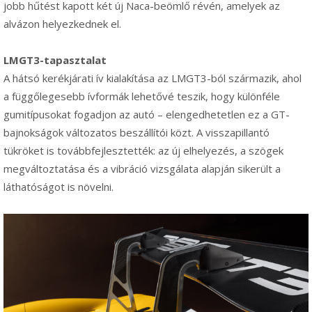
jobb hűtést kapott két új Naca-beömlő révén, amelyek az
alvázon helyezkednek el.
LMGT3-tapasztalat
A hátsó kerékjárati ív kialakítása az LMGT3-ból származik, ahol
a függőlegesebb ívformák lehetővé teszik, hogy különféle
gumitípusokat fogadjon az autó – elengedhetetlen ez a GT-
bajnokságok változatos beszállítói közt. A visszapillantó
tükröket is továbbfejlesztették: az új elhelyezés, a szögek
megváltoztatása és a vibráció vizsgálata alapján sikerült a
láthatóságot is növelni.