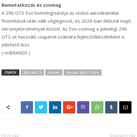
Bemutatkozás és csomag
A 296 GT3 Evo homologizációja az utolsó aerodinamikai
finomítások után válik véglegessé, és 2026-ban debütál majd
versenykörülmények között. Az Evo-csomag a jelenlegi 296
GT3-at használó csapatok számára fejlesztőkészletként is
elérhető lesz.
( onBRANDS )
CÍMKÉK
296 LMGT3
Ferrari
Ferrari 296 GT3 Evo
Előző cikk
Következő cikk