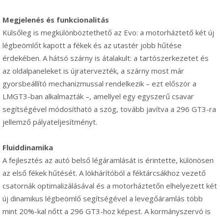
Megjelenés és funkcionalitás
Külsőleg is megkülönböztethető az Evo: a motorháztető két új
légbeömlőt kapott a fékek és az utastér jobb hűtése
érdekében. A hátsó szárny is átalakult: a tartószerkezetet és
az oldalpaneleket is újratervezték, a szárny most már
gyorsbeállító mechanizmussal rendelkezik – ezt először a
LMGT3-ban alkalmazták –, amellyel egy egyszerű csavar
segítségével módosítható a szög, tovább javítva a 296 GT3-ra
jellemző pályateljesítményt.
Fluiddinamika
A fejlesztés az autó belső légáramlását is érintette, különösen
az első fékek hűtését. A lökhárítóból a féktárcsákhoz vezető
csatornák optimalizálásával és a motorháztetőn elhelyezett két
új dinamikus légbeömlő segítségével a levegőáramlás több
mint 20%-kal nőtt a 296 GT3-hoz képest. A kormányszervó is