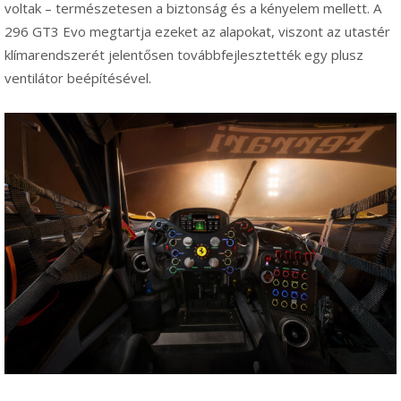
voltak – természetesen a biztonság és a kényelem mellett. A
296 GT3 Evo megtartja ezeket az alapokat, viszont az utastér
klímarendszerét jelentősen továbbfejlesztették egy plusz
ventilátor beépítésével.