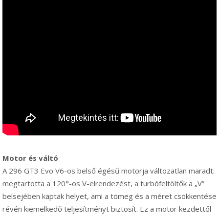
Motor és váltó
A 296 GT3 Evo V6-os belső égésű motorja változatlan maradt:
megtartotta a 120°-os V-elrendezést, a turbófeltöltők a „V”
belsejében kaptak helyet, ami a tömeg és a méret csökkentése
révén kiemelkedő teljesítményt biztosít. Ez a motor kezdettől