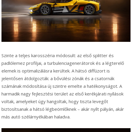
Szinte a teljes karosszéria módosult: az első splitter és
padlólemez profiljai, a turbulenciagenerátorok és a légterelő
elemek is optimalizálásra kerültek. A hátsó diffúzort is
jelentősen átdolgozták: a bővülési zónák és a csatornák
számának módosítása új szintre emelte a hatékonyságot. A
harmadik nagy fejlesztési terület az első kerékjárati nyílások
voltak, amelyeket úgy hangoltak, hogy tiszta levegőt
biztosítsanak a hátsó légbeömlőknek – akár nyílt pályán, akár
más autó szélárnyékában haladva.