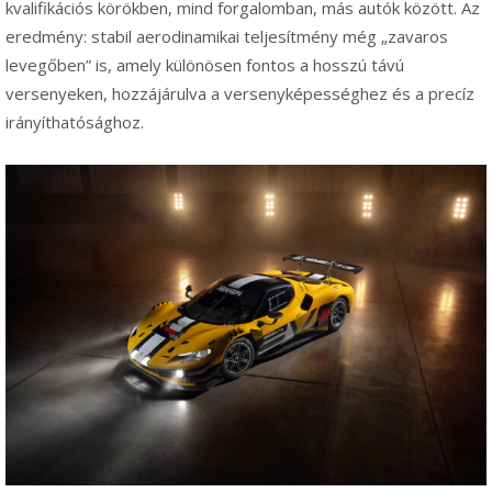
kvalifikációs körökben, mind forgalomban, más autók között. Az
eredmény: stabil aerodinamikai teljesítmény még „zavaros
levegőben” is, amely különösen fontos a hosszú távú
versenyeken, hozzájárulva a versenyképességhez és a precíz
irányíthatósághoz.