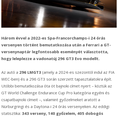
Három évvel a 2022-es Spa-Francorchamps-i 24 órás
versenyen történt bemutatkozása után a Ferrari a GT-
versenynaptár legfontosabb eseményét választotta,
hogy leleplezze a vadonatúj 296 GT3 Evo modellt.
Az autó a
296 LMGT3
(amely a 2024-es szezontól indul az FIA
WEC-ben) és a 296 GT3 során szerzett tapasztalatokra épít.
Utóbbi bemutatkozása óta öt bajnoki címet nyert – köztük az
GT World Challenge Endurance Cup Pro kategória egyéni és
csapatbajnoki címeit –, valamint győzelmeket aratott a
Nürburgringi és a Daytona-i 24 órás versenyeken. Az eddigi
statisztika:
343 verseny, 140 győzelem, 405 dobogós