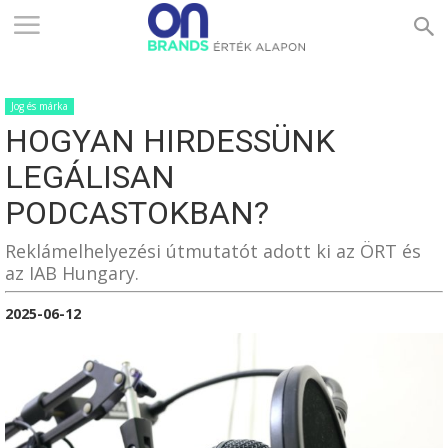
ONBRANDS
Jog és márka
–
HOGYAN HIRDESSÜNK
LEGÁLISAN
ÉRTÉK
PODCASTOKBAN?
Reklámelhelyezési útmutatót adott ki az ÖRT és
az IAB Hungary.
ALAPON
2025-06-12