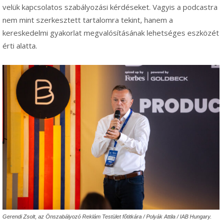
velük kapcsolatos szabályozási kérdéseket. Vagyis a podcastra
nem mint szerkesztett tartalomra tekint, hanem a
kereskedelmi gyakorlat megvalósításának lehetséges eszközét
érti alatta.
Gerendi Zsolt, az Önszabályozó Reklám Testület főtitkára / Polyák Attila / IAB Hungary.