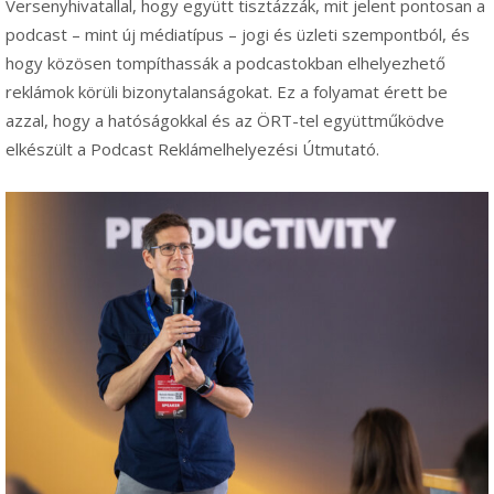
Versenyhivatallal, hogy együtt tisztázzák, mit jelent pontosan a
podcast – mint új médiatípus – jogi és üzleti szempontból, és
hogy közösen tompíthassák a podcastokban elhelyezhető
reklámok körüli bizonytalanságokat. Ez a folyamat érett be
azzal, hogy a hatóságokkal és az ÖRT-tel együttműködve
elkészült a Podcast Reklámelhelyezési Útmutató.