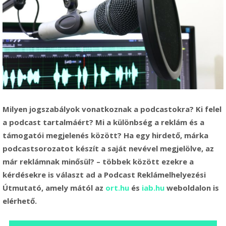
Milyen jogszabályok vonatkoznak a podcastokra? Ki felel
a podcast tartalmáért? Mi a különbség a reklám és a
támogatói megjelenés között? Ha egy hirdető, márka
podcastsorozatot készít a saját nevével megjelölve, az
már reklámnak minősül? – többek között ezekre a
kérdésekre is választ ad a Podcast Reklámelhelyezési
Útmutató, amely mától az
ort.hu
és
iab.hu
weboldalon is
elérhető.