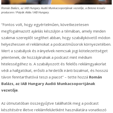
Román Balázs, az IAB Hungary Audió Munkacsoportjának vezetője, a Betone kreatív
producere / Polyák Attila / IAB Hungary.
“Fontos volt, hogy egyértelműen, következetesen
megfogalmazott ajánlás készüljön a témában, amely minden
szakmai szereplőt segíthet abban, hogy szabálykövető módon
helyezhessen el reklámokat a podcastműsorok környezetében.
Mert a szabályok és irányelvek nemcsak jogi kötelezettséget
jelentenek, de hozzájárulnak a podcast mint médium
hitelességéhez is. A szabályozott és felelős reklámgyakorlat
védi a hallgatókat, erősíti a hirdetők iránti bizalmat, és hosszú
távon fenntarthatóvá teszi a piacot” – tette hozzá
Román
Balázs, az IAB Hungary Audió Munkacsoportjának
vezetője
.
Az útmutatóban összegyűjtve találhatók meg a podcast
készítésére illetve reklámfelületként használatára vonatkozó