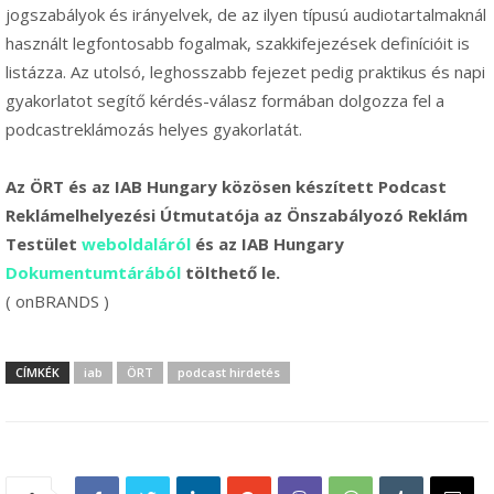
jogszabályok és irányelvek, de az ilyen típusú audiotartalmaknál
használt legfontosabb fogalmak, szakkifejezések definícióit is
listázza. Az utolsó, leghosszabb fejezet pedig praktikus és napi
gyakorlatot segítő kérdés-válasz formában dolgozza fel a
podcastreklámozás helyes gyakorlatát.
Az ÖRT és az IAB Hungary közösen készített Podcast
Reklámelhelyezési Útmutatója az Önszabályozó Reklám
Testület
weboldaláról
és az IAB Hungary
Dokumentumtárából
tölthető le.
( onBRANDS )
CÍMKÉK
iab
ÖRT
podcast hirdetés