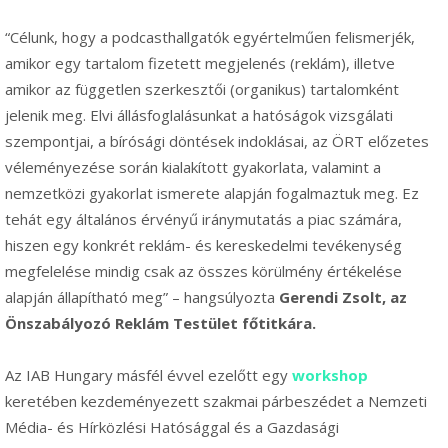
“Célunk, hogy a podcasthallgatók egyértelműen felismerjék,
amikor egy tartalom fizetett megjelenés (reklám), illetve
amikor az független szerkesztői (organikus) tartalomként
jelenik meg. Elvi állásfoglalásunkat a hatóságok vizsgálati
szempontjai, a bírósági döntések indoklásai, az ÖRT előzetes
véleményezése során kialakított gyakorlata, valamint a
nemzetközi gyakorlat ismerete alapján fogalmaztuk meg. Ez
tehát egy általános érvényű iránymutatás a piac számára,
hiszen egy konkrét reklám- és kereskedelmi tevékenység
megfelelése mindig csak az összes körülmény értékelése
alapján állapítható meg” – hangsúlyozta
Gerendi Zsolt, az
Önszabályozó Reklám Testület főtitkára.
Az IAB Hungary másfél évvel ezelőtt egy
workshop
keretében kezdeményezett szakmai párbeszédet a Nemzeti
Média- és Hírközlési Hatósággal és a Gazdasági