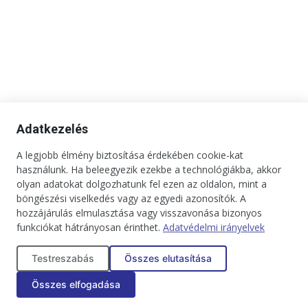
Adatkezelés
A legjobb élmény biztosítása érdekében cookie-kat
használunk. Ha beleegyezik ezekbe a technológiákba, akkor
Kapcsolat
Impresszum
Médiaajánlat
Jogi tudnivalók
olyan adatokat dolgozhatunk fel ezen az oldalon, mint a
Adatkezelési tájékoztató
böngészési viselkedés vagy az egyedi azonosítók. A
hozzájárulás elmulasztása vagy visszavonása bizonyos
Copyright © 2025. Minden jog fenntartva. onBRANDS
funkciókat hátrányosan érinthet.
Adatvédelmi irányelvek
Testreszabás
Összes elutasítása
Összes elfogadása