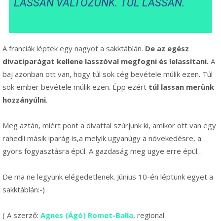
LASSAN VÁLTOZUNK. TÚL LASSAN.
A franciák léptek egy nagyot a sakktáblán.
De az egész
divatiparágat kellene lasszóval megfogni és lelassítani.
A
baj azonban ott van, hogy túl sok cég bevétele múlik ezen. Túl
sok ember bevétele múlik ezen. Épp ezért
túl lassan merünk
hozzányúlni
.
Meg aztán, miért pont a divattal szúrjunk ki, amikor ott van egy
rahedli másik iparág is,a melyik ugyanúgy a növekedésre, a
gyors fogyasztásra épül. A gazdaság meg ugye erre épül…
De ma ne legyünk elégedetlenek. Június 10-én léptünk egyet a
sakktáblán:-)
( A szerző:
Agnes (Ágó) Romet-Balla
, regional