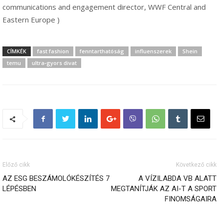
communications and engagement director, WWF Central and
Eastern Europe )
CÍMKÉK
fast fashion
fenntarthatóság
influenszerek
Shein
temu
ultra‑gyors divat
Előző cikk
Következő cikk
AZ ESG BESZÁMOLÓKÉSZÍTÉS 7
A VÍZILABDA VB ALATT
LÉPÉSBEN
MEGTANÍTJÁK AZ AI-T A SPORT
FINOMSÁGAIRA