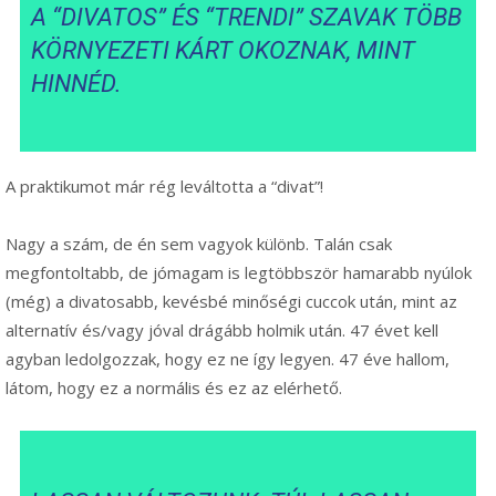
A “DIVATOS” ÉS “TRENDI” SZAVAK TÖBB
KÖRNYEZETI KÁRT OKOZNAK, MINT
HINNÉD.
A praktikumot már rég leváltotta a “divat”!
Nagy a szám, de én sem vagyok különb. Talán csak
megfontoltabb, de jómagam is legtöbbször hamarabb nyúlok
(még) a divatosabb, kevésbé minőségi cuccok után, mint az
alternatív és/vagy jóval drágább holmik után. 47 évet kell
agyban ledolgozzak, hogy ez ne így legyen. 47 éve hallom,
látom, hogy ez a normális és ez az elérhető.