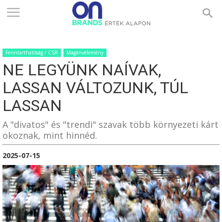
ONBRANDS
Fenntarthatóság / CSR
Magánvélemény
–
NE LEGYÜNK NAÍVAK,
LASSAN VÁLTOZUNK, TÚL
ÉRTÉK
LASSAN
A "divatos" és "trendi" szavak több környezeti kárt
okoznak, mint hinnéd.
ALAPON
2025-07-15