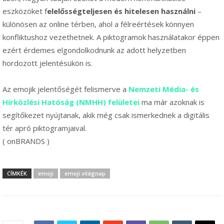
eszközöket f
elelősségteljesen és hitelesen használni
–
különösen az online térben, ahol a félreértések könnyen
konfliktushoz vezethetnek. A piktogramok használatakor éppen
ezért érdemes elgondolkodnunk az adott helyzetben
hordozott jelentésükön is.
Az emojik jelentőségét felismerve a
Nemzeti Média- és
Hírközlési Hatóság (NMHH) felületei
ma már azoknak is
segítőkezet nyújtanak, akik még csak ismerkednek a digitális
tér apró piktogramjaival.
( onBRANDS )
CÍMKÉK
emoji
emoji világnap