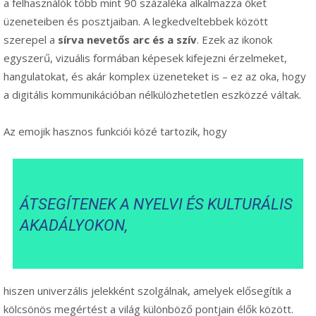
a felhasználók több mint 90 százaléka alkalmazza őket
üzeneteiben és posztjaiban. A legkedveltebbek között
szerepel a
sírva nevetős arc és a szív
. Ezek az ikonok
egyszerű, vizuális formában képesek kifejezni érzelmeket,
hangulatokat, és akár komplex üzeneteket is – ez az oka, hogy
a digitális kommunikációban nélkülözhetetlen eszközzé váltak.
Az emojik hasznos funkciói közé tartozik, hogy
ÁTSEGÍTENEK A NYELVI ÉS KULTURÁLIS
AKADÁLYOKON,
hiszen univerzális jelekként szolgálnak, amelyek elősegítik a
kölcsönös megértést a világ különböző pontjain élők között.