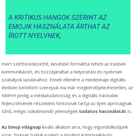
A KRITIKUS HANGOK SZERINT AZ
EMOJIK HASZNÁLATA ÁRTHAT AZ
ÍROTT NYELVNEK,
mert széttöredezetté, kevésbé formálttá teheti az írásbeli
kommunikációt, és hozzájárulhat a helyesírási és nyelvtani
szabályok lazulásához. Ennek ellenére a mindennapi digitális
életben betöltött szerepük ma már megkérdőjelezhetetlen, az
NMHH pedig a médiatudatosság és a digitális írástudás
fejlesztésének részeként fontosnak tartja az ilyen apróságnak
tűnő, mégis sokatmondó jelenségek
tudatos használatát
is.
Az Emoji világnap
kiváló alkalom arra, hogy elgondolkodjunk
azon, hogyan tudjuk ezeket a modern kommunikációs