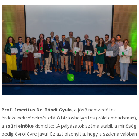
Prof. Emeritus Dr. Bándi Gyula
, a jövő nemzedékek
érdekeinek védelmét ellátó biztoshelyettes (zöld ombudsman),
a
zsűri elnöke
kiemelte: „A pályázatok száma stabil, a minőség
pedig évről évre javul. Ez azt bizonyítja, hogy a szakma valóban