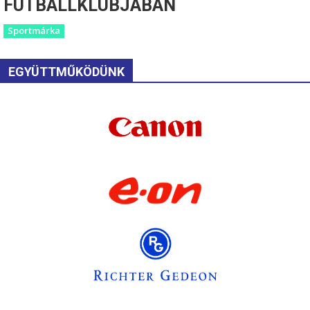
FUTBALLKLUBJÁBAN
Sportmárka
EGYÜTTMŰKÖDÜNK