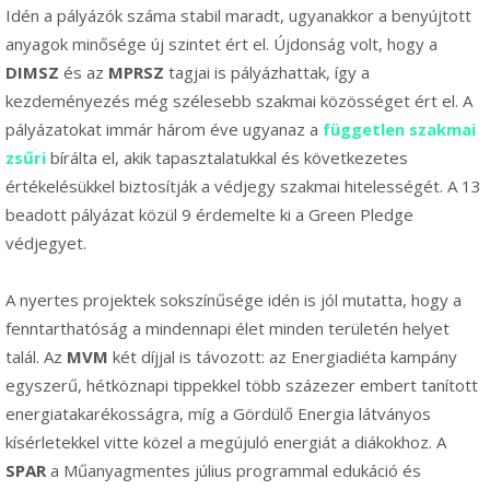
Idén a pályázók száma stabil maradt, ugyanakkor a benyújtott
anyagok minősége új szintet ért el. Újdonság volt, hogy a
DIMSZ
és az
MPRSZ
tagjai is pályázhattak, így a
kezdeményezés még szélesebb szakmai közösséget ért el. A
pályázatokat immár három éve ugyanaz a
független szakmai
zsűri
bírálta el, akik tapasztalatukkal és következetes
értékelésükkel biztosítják a védjegy szakmai hitelességét. A 13
beadott pályázat közül 9 érdemelte ki a Green Pledge
védjegyet.
A nyertes projektek sokszínűsége idén is jól mutatta, hogy a
fenntarthatóság a mindennapi élet minden területén helyet
talál. Az
MVM
két díjjal is távozott: az Energiadiéta kampány
egyszerű, hétköznapi tippekkel több százezer embert tanított
energiatakarékosságra, míg a Gördülő Energia látványos
kísérletekkel vitte közel a megújuló energiát a diákokhoz. A
SPAR
a Műanyagmentes július programmal edukáció és