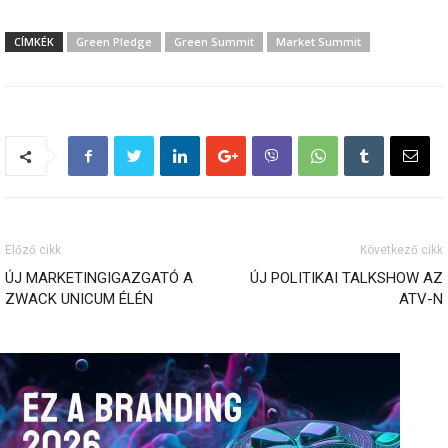
CÍMKÉK
Green Pledge
Green Summit
Market Summit
Előző cikk
Következő cikk
ÚJ MARKETINGIGAZGATÓ A
ÚJ POLITIKAI TALKSHOW AZ
ZWACK UNICUM ÉLÉN
ATV-N