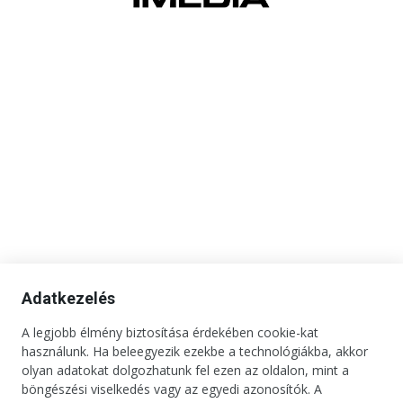
Adatkezelés
A legjobb élmény biztosítása érdekében cookie-kat
használunk. Ha beleegyezik ezekbe a technológiákba, akkor
Kapcsolat
Impresszum
Médiaajánlat
Jogi tudnivalók
olyan adatokat dolgozhatunk fel ezen az oldalon, mint a
Adatkezelési tájékoztató
böngészési viselkedés vagy az egyedi azonosítók. A