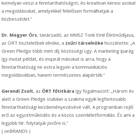
komolyan veszi a fenntarthatóságot, és kreatívan keresi azokat
a megoldásokat, amelyekkel felelősen formálhatjuk a
közbeszédet.”
Dr. Megyer Örs
, tanácsadó, az MMSZ Tonk Emil Életműdíjasa,
az ÖRT tiszteletbeli elnöke, a
zsűri társelnöke
hozzátette: „A
Green Pledge több mint díj: közösségi ügy. A marketing iparág
így mutat példát, és inspirál másokat is arra, hogy a
fenntarthatóság ne extra legyen a kommunikációs
megoldásokban, hanem természetes alapérték.”
Gerendi Zsolt
, az
ÖRT főtitkára
így fogalmazott: „Három év
alatt a Green Pledge stabilan a szakma egyik legfontosabb
fenntarthatósági kezdeményezésévé vált. A programban rejlő
erő az együttműködés és a közös szemléletformálás. És ami a
legjobb hír: folytatjuk jövőre is.”
( onBRANDS )