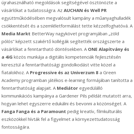
újrahasználható megoldások segítségével ösztönözte a
vásárlókat a tudatosságra. Az
AUCHAN és Well PR
együttműködésében megvalósult kampány a műanyaghulladék
csökkentését és a szemléletformálást tette kézzelfoghatóvá. A
Media Markt
BetterWay nagykövet programjában „zöld
pólós” képzett szakértő kollégák segítették országszerte a
vásárlókat a fenntartható döntésekben. A
ONE Alapítvány és
a 4iG
közös munkája a digitális kompetenciák fejlesztésén
keresztül a fenntarthatósági gondolkodást vitte közel a
fiatalokhoz. A
Progressive és az Univerzum 8
a Green
Academy programban játékos e-learning formájában tanította a
fenntarthatóság alapjait. A
Mediátor
egyedülálló
kommunikációs kampánya a Gardener Pils példát mutatott arra,
hogyan lehet egyszerre edukálni és bevonni a közönséget. A
Fanga Fanga és a Paramount
pedig kreatív, filmkulturális
eszközökkel hívták fel a figyelmet a környezettudatosság
fontosságára.