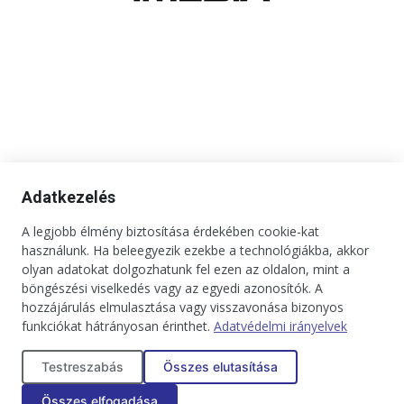
Adatkezelés
A legjobb élmény biztosítása érdekében cookie-kat
használunk. Ha beleegyezik ezekbe a technológiákba, akkor
olyan adatokat dolgozhatunk fel ezen az oldalon, mint a
böngészési viselkedés vagy az egyedi azonosítók. A
hozzájárulás elmulasztása vagy visszavonása bizonyos
funkciókat hátrányosan érinthet.
Adatvédelmi irányelvek
Kapcsolat
Impresszum
Médiaajánlat
Jogi tudnivalók
Testreszabás
Összes elutasítása
Adatkezelési tájékoztató
Összes elfogadása