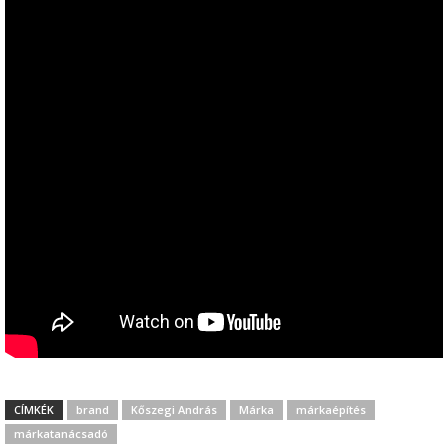
CÍMKÉK
brand
Kőszegi András
Márka
márkaépítés
márkatanácsadó