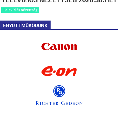
TELEVÍZIÓS NÉZETTSÉG 2026.30.HÉT
Televíziós nézettség
EGYÜTTMŰKÖDÜNK