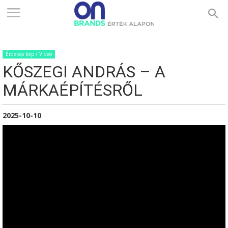
ONBRANDS
Érdekes kép / Videó
–
KŐSZEGI ANDRÁS – A
MÁRKAÉPÍTÉSRŐL
ÉRTÉK
2025-10-10
ALAPON