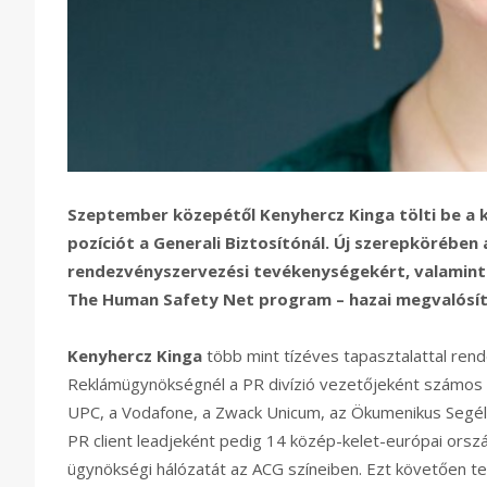
Szeptember közepétől Kenyhercz Kinga tölti be a
pozíciót a Generali Biztosítónál. Új szerepkörében 
rendezvényszervezési tevékenységekért, valamint 
The Human Safety Net program – hazai megvalósítá
Kenyhercz Kinga
több mint tízéves tapasztalattal rend
Reklámügynökségnél a PR divízió vezetőjeként számos dí
UPC, a Vodafone, a Zwack Unicum, az Ökumenikus Segél
PR client leadjeként pedig 14 közép-kelet-európai orsz
ügynökségi hálózatát az ACG színeiben. Ezt követően te