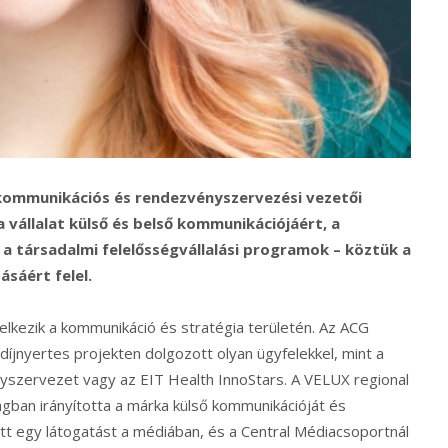
 kommunikációs és rendezvényszervezési vezetői
a vállalat külső és belső kommunikációjáért, a
a társadalmi felelősségvállalási programok – köztük a
sáért felel.
elkezik a kommunikáció és stratégia területén. Az ACG
jnyertes projekten dolgozott olyan ügyfelekkel, mint a
yszervezet vagy az EIT Health InnoStars. A VELUX regional
ágban irányította a márka külső kommunikációját és
tt egy látogatást a médiában, és a Central Médiacsoportnál