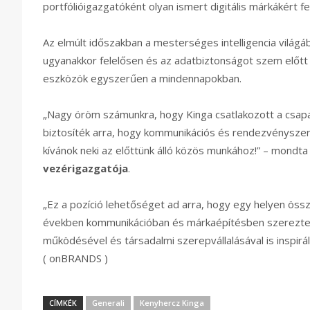
portfólióigazgatóként olyan ismert digitális márkákért fel
Az elmúlt időszakban a mesterséges intelligencia világá
ugyanakkor felelősen és az adatbiztonságot szem előtt 
eszközök egyszerűen a mindennapokban.
„Nagy öröm számunkra, hogy Kinga csatlakozott a csapa
biztosíték arra, hogy kommunikációs és rendezvényszer
kívánok neki az előttünk álló közös munkához!” – mondt
vezérigazgatója
.
„Ez a pozíció lehetőséget ad arra, hogy egy helyen öss
években kommunikációban és márkaépítésben szereztem
működésével és társadalmi szerepvállalásával is inspir
( onBRANDS )
CÍMKÉK
Generali
Kenyhercz Kinga