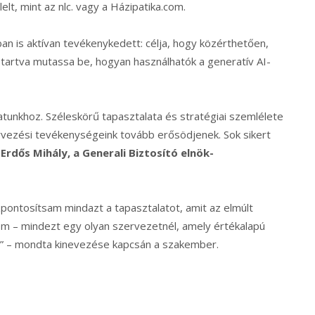
elt, mint az nlc. vagy a Házipatika.com.
ban is aktívan tevékenykedett: célja, hogy közérthetően,
tartva mutassa be, hogyan használhatók a generatív AI-
tunkhoz. Széleskörű tapasztalata és stratégiai szemlélete
vezési tevékenységeink tovább erősödjenek. Sok sikert
a
Erdős Mihály, a Generali Biztosító elnök-
zpontosítsam mindazt a tapasztalatot, amit az elmúlt
 – mindezt egy olyan szervezetnél, amely értékalapú
ál” – mondta kinevezése kapcsán a szakember.