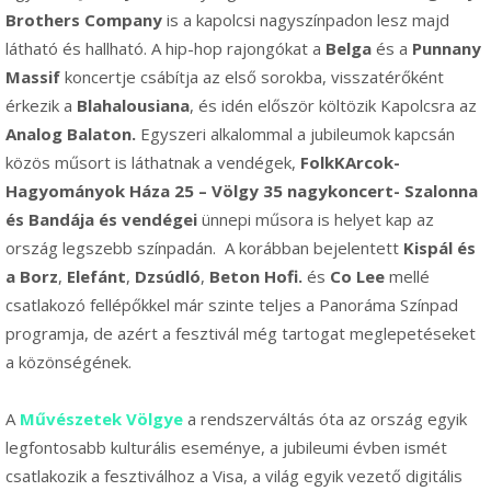
Brothers Company
is a kapolcsi nagyszínpadon lesz majd
látható és hallható. A hip-hop rajongókat a
Belga
és a
Punnany
Massif
koncertje csábítja az első sorokba, visszatérőként
érkezik a
Blahalousiana
, és idén először költözik Kapolcsra az
Analog Balaton.
Egyszeri alkalommal a jubileumok kapcsán
közös műsort is láthatnak a vendégek,
FolkKArcok-
Hagyományok Háza 25 – Völgy 35 nagykoncert- Szalonna
és Bandája és vendégei
ünnepi műsora is helyet kap az
ország legszebb színpadán.
A korábban bejelentett
Kispál és
a Borz
,
Elefánt
,
Dzsúdló
,
Beton Hofi.
és
Co Lee
mellé
csatlakozó fellépőkkel már szinte teljes a Panoráma Színpad
programja, de azért a fesztivál még tartogat meglepetéseket
a közönségének.
A
Művészetek Völgye
a rendszerváltás óta az ország egyik
legfontosabb kulturális eseménye, a jubileumi évben ismét
csatlakozik a fesztiválhoz a Visa, a világ egyik vezető digitális