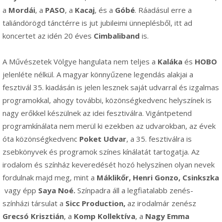
a
Mordái
, a
PASO
, a
Kacaj
, és a
Góbé
. Ráadásul erre a
taliándörögd tánctérre is jut jubileimi ünneplésből, itt ad
koncertet az idén 20 éves
Cimbaliband
is.
A Művészetek Völgye hangulata nem teljes a
Kaláka
és
HOBO
jelenléte nélkül. A magyar könnyűzene legendás alakjai a
fesztivál 35. kiadásán is jelen lesznek saját udvarral és izgalmas
programokkal, ahogy további, közönségkedvenc helyszínek is
nagy erőkkel készülnek az idei fesztiválra. Vigántpetend
programkínálata nem merül ki ezekben az udvarokban, az évek
óta közönségkedvenc
Poket Udvar
, a 35. fesztiválra is
zsebkönyvek és programok színes kínálatát tartogatja. Az
irodalom és színház keveredését hozó helyszínen olyan nevek
fordulnak majd meg, mint a
Máklikőr, Henri Gonzo, Csinkszka
vagy épp
Saya Noé.
Színpadra áll a legfiatalabb zenés-
színházi társulat a
Sicc Production,
az irodalmár zenész
Grecsó Krisztián
, a
Komp Kollektíva
, a
Nagy Emma