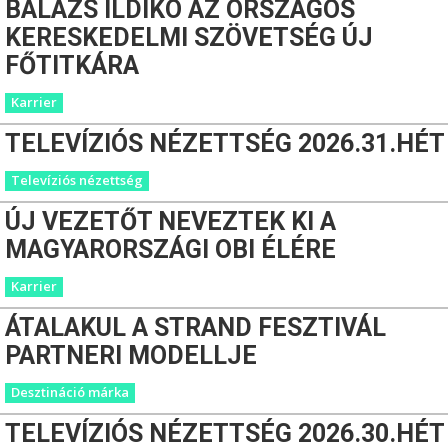
BALÁZS ILDIKÓ AZ ORSZÁGOS
KERESKEDELMI SZÖVETSÉG ÚJ
FŐTITKÁRA
Karrier
TELEVÍZIÓS NÉZETTSÉG 2026.31.HÉT
Televíziós nézettség
ÚJ VEZETŐT NEVEZTEK KI A
MAGYARORSZÁGI OBI ÉLÉRE
Karrier
ÁTALAKUL A STRAND FESZTIVÁL
PARTNERI MODELLJE
Desztináció márka
TELEVÍZIÓS NÉZETTSÉG 2026.30.HÉT