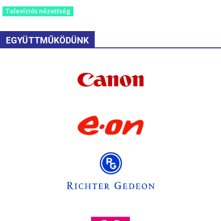
Televíziós nézettség
EGYÜTTMŰKÖDÜNK