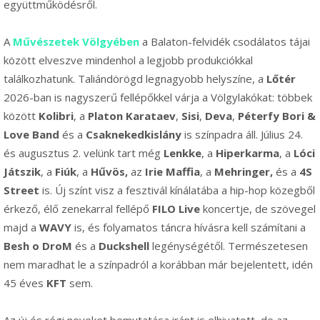
együttműködésről.
A
Művészetek Völgyében
a Balaton-felvidék csodálatos tájai
között elveszve mindenhol a legjobb produkciókkal
találkozhatunk. Taliándörögd legnagyobb helyszíne, a
Lőtér
2026-ban is nagyszerű fellépőkkel várja a Völgylakókat: többek
között
Kolibri
, a
Platon Karataev
,
Sisi
,
Deva
,
Péterfy Bori &
Love Band
és a
Csaknekedkislány
is színpadra áll. Július 24.
és augusztus 2. velünk tart még
Lenkke
, a
Hiperkarma
, a
Lóci
Játszik
, a
Fiúk
, a
Hűvös,
az
Irie Maffia
, a
Mehringer,
és a
4S
Street
is. Új színt visz a fesztivál kínálatába a hip-hop közegből
érkező, élő zenekarral fellépő
FILO Live
koncertje, de szövegel
majd a
WAVY
is, és folyamatos táncra hívásra kell számítani a
Besh o DroM
és a
Duckshell
legénységétől. Természetesen
nem maradhat le a színpadról a korábban már bejelentett, idén
45 éves
KFT
sem.
Az új és régi neveket bemutatása iránt is elhivatott, de az