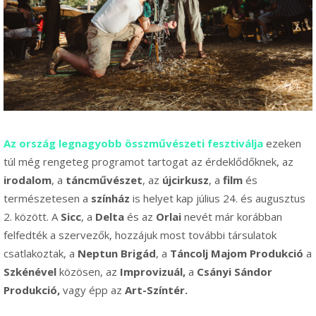
Az ország legnagyobb összművészeti fesztiválja
ezeken
túl még rengeteg programot tartogat az érdeklődőknek, az
irodalom
, a
táncművészet
, az
újcirkusz
, a
film
és
természetesen a
színház
is helyet kap július 24. és augusztus
2. között. A
Sicc
, a
Delta
és az
Orlai
nevét már korábban
felfedték a szervezők, hozzájuk most további társulatok
csatlakoztak, a
Neptun Brigád
, a
Táncolj Majom Produkció
a
Szkénével
közösen, az
Improvizuál,
a
Csányi Sándor
Produkció,
vagy épp az
Art-Színtér.