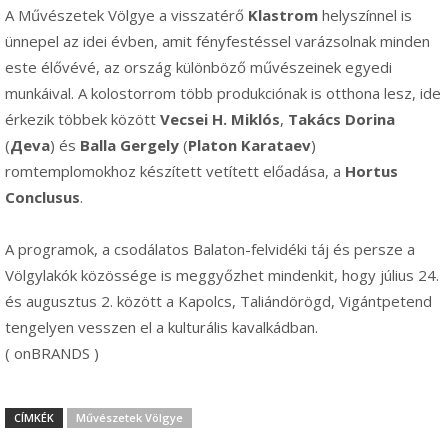
A Művészetek Völgye a visszatérő
Klastrom
helyszínnel is
ünnepel az idei évben, amit fényfestéssel varázsolnak minden
este élővévé, az ország különböző művészeinek egyedi
munkáival. A kolostorrom több produkciónak is otthona lesz, ide
érkezik többek között
Vecsei H. Miklós
,
Takács Dorina
(
Дeva
) és
Balla Gergely
(
Platon Karataev
)
romtemplomokhoz készített vetített előadása, a
Hortus
Conclusus
.
A programok, a csodálatos Balaton-felvidéki táj és persze a
Völgylakók közössége is meggyőzhet mindenkit, hogy július 24.
és augusztus 2. között a Kapolcs, Taliándörögd, Vigántpetend
tengelyen vesszen el a kulturális kavalkádban.
( onBRANDS )
CÍMKÉK
Művészetek Völgye