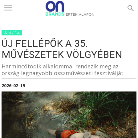
ONBRANDS
Üzlet / Piac
–
ÚJ FELLÉPŐK A 35.
MŰVÉSZETEK VÖLGYÉBEN
ÉRTÉK
Harmincötödik alkalommal rendezik meg az
ország legnagyobb összművészeti fesztiválját.
2026-02-19
ALAPON