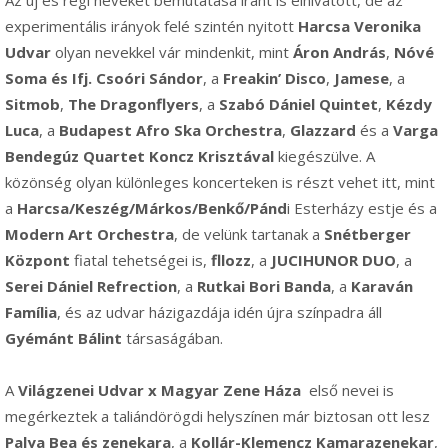
experimentális irányok felé szintén nyitott
Harcsa Veronika
Udvar
olyan nevekkel vár mindenkit, mint
Áron András
,
Nóvé
Soma és Ifj. Csoóri Sándor
, a
Freakin’ Disco
,
Jamese
, a
Sitmob
,
The Dragonflyers
, a
Szabó Dániel Quintet
,
Kézdy
Luca
, a
Budapest Afro Ska Orchestra
,
Glazzard
és a
Varga
Bendegúz Quartet Koncz Krisztával
kiegészülve. A
közönség olyan különleges koncerteken is részt vehet itt, mint
a
Harcsa/Keszég/Márkos/Benkő/Pánd
i Esterházy estje és a
Modern Art Orchestra
, de velünk tartanak a
Snétberger
Központ
fiatal tehetségei is,
fllozz
, a
JUCIHUNOR DUO
, a
Serei Dániel Refrection
, a
Rutkai Bori Banda
, a
Karaván
Família
, és az udvar házigazdája idén újra színpadra áll
Gyémánt Bálint
társaságában.
A
Világzenei Udvar x Magyar Zene Háza
első nevei is
megérkeztek a taliándörögdi helyszínen már biztosan ott lesz
Palya Bea és zenekara
, a
Kollár-Klemencz Kamarazenekar
,