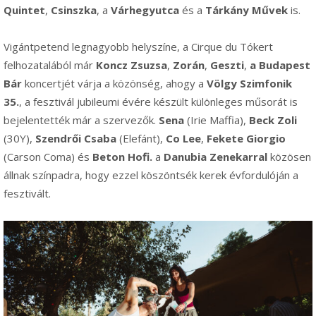
Quintet
,
Csinszka
, a
Várhegyutca
és a
Tárkány Művek
is.
Vigántpetend legnagyobb helyszíne, a Cirque du Tókert
felhozatalából már
Koncz Zsuzsa
,
Zorán
,
Geszti
,
a Budapest
Bár
koncertjét várja a közönség, ahogy a
Völgy Szimfonik
35.
, a fesztivál jubileumi évére készült különleges műsorát is
bejelentették már a szervezők.
Sena
(Irie Maffia),
Beck Zoli
(30Y),
Szendrői Csaba
(Elefánt),
Co Lee
,
Fekete
Giorgio
(Carson Coma) és
Beton Hofi.
a
Danubia Zenekarral
közösen
állnak színpadra, hogy ezzel köszöntsék kerek évfordulóján a
fesztivált.