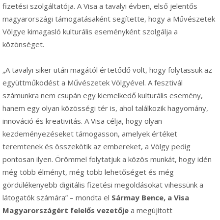
fizetési szolgáltatója. A Visa a tavalyi évben, első jelentős
magyarországi támogatásaként segítette, hogy a Művészetek
Völgye kimagasló kulturális eseményként szolgálja a
közönséget.
„A tavalyi siker után magától értetődő volt, hogy folytassuk az
együttműködést a Művészetek Völgyével. A fesztivál
számunkra nem csupán egy kiemelkedő kulturális esemény,
hanem egy olyan közösségi tér is, ahol találkozik hagyomány,
innováció és kreativitás. A Visa célja, hogy olyan
kezdeményezéseket támogasson, amelyek értéket
teremtenek és összekötik az embereket, a Völgy pedig
pontosan ilyen. Örömmel folytatjuk a közös munkát, hogy idén
még több élményt, még több lehetőséget és még
gördülékenyebb digitális fizetési megoldásokat vihessünk a
látogatók számára” – mondta el
Sármay Bence, a Visa
Magyarországért felelős vezetője
a megújított