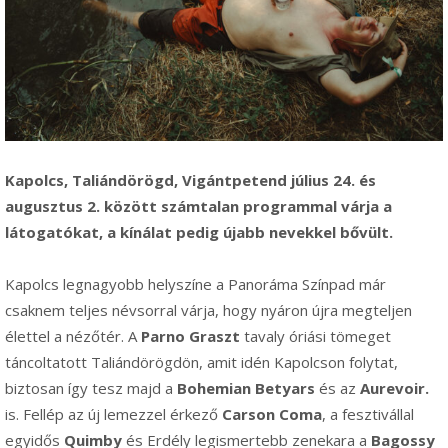
Kapolcs, Taliándörögd, Vigántpetend július 24. és
augusztus 2. között számtalan programmal várja a
látogatókat, a kínálat pedig újabb nevekkel bővült.
Kapolcs legnagyobb helyszíne a Panoráma Színpad már
csaknem teljes névsorral várja, hogy nyáron újra megteljen
élettel a nézőtér. A
Parno Graszt
tavaly óriási tömeget
táncoltatott Taliándörögdön, amit idén Kapolcson folytat,
biztosan így tesz majd a
Bohemian Betyars
és az
Aurevoir.
is. Fellép az új lemezzel érkező
Carson Coma
, a fesztivállal
egyidős
Quimby
és Erdély legismertebb zenekara a
Bagossy