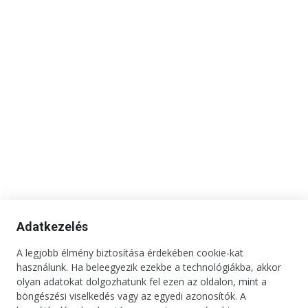
Adatkezelés
A legjobb élmény biztosítása érdekében cookie-kat
használunk. Ha beleegyezik ezekbe a technológiákba, akkor
Kapcsolat
Impresszum
Médiaajánlat
Jogi tudnivalók
olyan adatokat dolgozhatunk fel ezen az oldalon, mint a
Adatkezelési tájékoztató
böngészési viselkedés vagy az egyedi azonosítók. A
Copyright © 2025. Minden jog fenntartva. onBRANDS