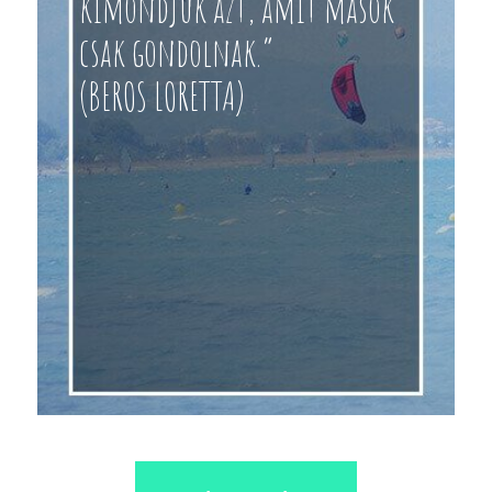
kimondjuk azt, amit mások
csak gondolnak.”
(BEROS LORETTA)