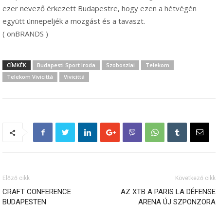
ezer nevező érkezett Budapestre, hogy ezen a hétvégén
együtt ünnepeljék a mozgást és a tavaszt.
( onBRANDS )
CÍMKÉK
Budapesti Sport Iroda
Szoboszlai
Telekom
Telekom Vivicittá
Vivicittá
Előző cikk
Következő cikk
CRAFT CONFERENCE
AZ XTB A PARIS LA DÉFENSE
BUDAPESTEN
ARENA ÚJ SZPONZORA