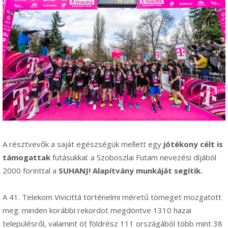
A résztvevők a saját egészségük mellett egy
jótékony célt is
támogattak
futásukkal: a Szoboszlai Futam nevezési díjából
2000 forinttal a
SUHANJ! Alapítvány munkáját segítik.
A 41. Telekom Vivicittá történelmi méretű tömeget mozgatott
meg: minden korábbi rekordot megdöntve 1310 hazai
településről, valamint öt földrész 111 országából több mint 38