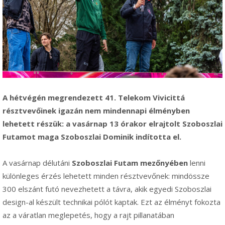
A hétvégén megrendezett 41. Telekom Vivicittá
résztvevőinek igazán nem mindennapi élményben
lehetett részük: a vasárnap 13 órakor elrajtolt Szoboszlai
Futamot maga Szoboszlai Dominik indította el.
A vasárnap délutáni
Szoboszlai Futam mezőnyében
lenni
különleges érzés lehetett minden résztvevőnek: mindössze
300 elszánt futó nevezhetett a távra, akik egyedi Szoboszlai
design-al készült technikai pólót kaptak. Ezt az élményt fokozta
az a váratlan meglepetés, hogy a rajt pillanatában