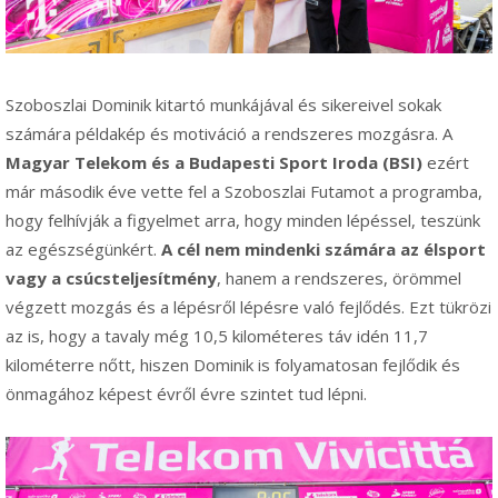
Szoboszlai Dominik kitartó munkájával és sikereivel sokak
számára példakép és motiváció a rendszeres mozgásra. A
Magyar Telekom és a Budapesti Sport Iroda (BSI)
ezért
már második éve vette fel a Szoboszlai Futamot a programba,
hogy felhívják a figyelmet arra, hogy minden lépéssel, teszünk
az egészségünkért.
A cél nem mindenki számára az élsport
vagy a csúcsteljesítmény
, hanem a rendszeres, örömmel
végzett mozgás és a lépésről lépésre való fejlődés. Ezt tükrözi
az is, hogy a tavaly még 10,5 kilométeres táv idén 11,7
kilométerre nőtt, hiszen Dominik is folyamatosan fejlődik és
önmagához képest évről évre szintet tud lépni.